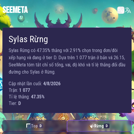
SEEMETA
Sylas Rừng
Sylas Rừng có 47.35% thắng với 2.91% chọn trong đơn/đôi
xếp hạng và đang ở tier D. Dựa trên 1 077 trận ở bản vá 26.15,
SeeMeta tóm tắt chỉ số tổng, vai, độ khó và tỉ lệ thắng đối đầu
đường cho Sylas ở Rừng.
Cập nhật lần cuối:
4/8/2026
Trận:
1 077
Tỉ lệ thắng:
47.35%
Tier:
D
Top
Rừng
D
D