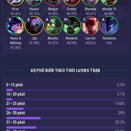
Briar
Nasus
Rengar
Graves
Shyvana
Master Yi
42.42%
43.75%
45.83%
46.15%
46.67%
46.88%
D
A
A
S+
C
A
Nunu &
Jax
Amumu
Warwick
Lee Sin
Nocturne
Willump
47.06%
47.37%
48.28%
49.23%
50%
47.06%
ĐỘ PHỔ BIẾN THEO THỜI LƯỢNG TRẬN
0–15 phút
5.5%
16–20 phút
5.1%
21–25 phút
14.8%
26–30 phút
29%
31–35 phút
25.3%