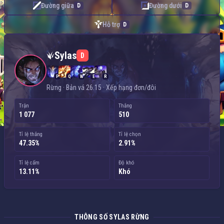
Đường giữa
Đường dưới
D
D
Hỗ trợ
D
Sylas — Rừng
Sylas
D
P
Q
W
E
R
Rừng · Bản vá 26.15 · Xếp hạng đơn/đôi
Trận
Thắng
1 077
510
Tỉ lệ thắng
Tỉ lệ chọn
47.35%
2.91%
Tỉ lệ cấm
Độ khó
13.11%
Khó
THÔNG SỐ SYLAS RỪNG