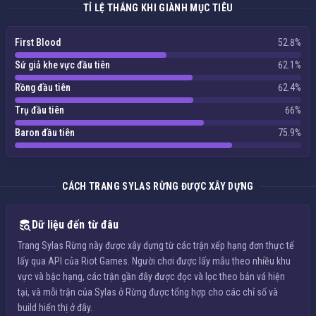
TỈ LỆ THẮNG KHI GIÀNH MỤC TIÊU
First Blood
52.8%
Sứ giả khe vực đầu tiên
62.1%
Rồng đầu tiên
62.4%
Trụ đầu tiên
66%
Baron đầu tiên
75.9%
CÁCH TRANG SYLAS RỪNG ĐƯỢC XÂY DỰNG
Dữ liệu đến từ đâu
Trang Sylas Rừng này được xây dựng từ các trận xếp hạng đơn thực tế
lấy qua API của Riot Games. Người chơi được lấy mẫu theo nhiều khu
vực và bậc hạng, các trận gần đây được đọc và lọc theo bản vá hiện
tại, và mỗi trận của Sylas ở Rừng được tổng hợp cho các chỉ số và
build hiển thị ở đây.