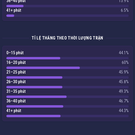
36–40 phút
13.9%
41+ phút
6.5%
TỈ LỆ THẮNG THEO THỜI LƯỢNG TRẬN
0–15 phút
44.1%
16–20 phút
60%
21–25 phút
45.9%
26–30 phút
45.8%
31–35 phút
49.3%
36–40 phút
46.7%
41+ phút
44.3%