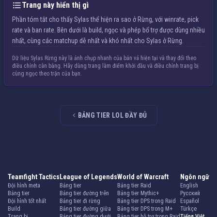
Trang này hiển thị gì
Phần tóm tắt cho thấy Sylas thể hiện ra sao ở Rừng, với winrate, pick
rate và ban rate. Bên dưới là build, ngọc và phép bổ trợ được dùng nhiều
nhất, cùng các matchup dễ nhất và khó nhất cho Sylas ở Rừng.
Dữ liệu Sylas Rừng này là ảnh chụp nhanh của bản vá hiện tại và thay đổi theo
điều chỉnh cân bằng. Hãy dùng trang làm điểm khởi đầu và điều chỉnh trang bị
cùng ngọc theo trận của bạn.
BẢNG TIER LOL ĐẦY ĐỦ
Teamfight Tactics
League of Legends
World of Warcraft
Ngôn ngữ
Đội hình meta
Bảng tier
Bảng tier Raid
English
Bảng tier
Bảng tier đường trên
Bảng tier Mythic+
Русский
Đội hình tốt nhất
Bảng tier đi rừng
Bảng tier DPS trong Raid
Español
Build
Bảng tier đường giữa
Bảng tier DPS trong M+
Türkçe
Trang bị
Bảng tier đường dưới
Bảng tier hỗ trợ trong Raid
Tiếng Việt