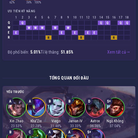
62%
38%
100%
ƯU TIÊN KỸ NĂNG
1
2
3
4
5
6
7
8
9
10
11
12
13
14
15
16
17
18
Q
Q
Q
Q
Q
Q
W
W
W
W
W
W
E
E
E
E
E
E
R
R
R
R
Độ phổ biến:
5.01%
Tỉ lệ thắng:
51.85%
Xem tất cả
TỔNG QUAN ĐỐI ĐẦU
YẾU TRƯỚC
A
A
B
B
D
S+
Xin Zhao
Kha'Zix
Viego
Jarvan IV
Aatrox
Ngộ Không
23.53%
27.78%
31.48%
33.33%
36.36%
37.04%
B
C
A
A
S+