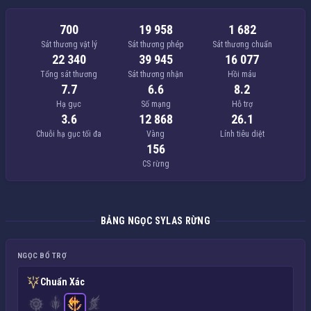
700
19 958
1 682
Sát thương vật lý
Sát thương phép
Sát thương chuẩn
22 340
39 945
16 077
Tổng sát thương
Sát thương nhận
Hồi máu
7.7
6.6
8.2
Hạ gục
Số mạng
Hỗ trợ
3.6
12 868
26.1
Chuỗi hạ gục tối đa
Vàng
Lính tiêu diệt
156
CS rừng
BẢNG NGỌC SYLAS RỪNG
NGỌC BỔ TRỢ
Chuẩn Xác