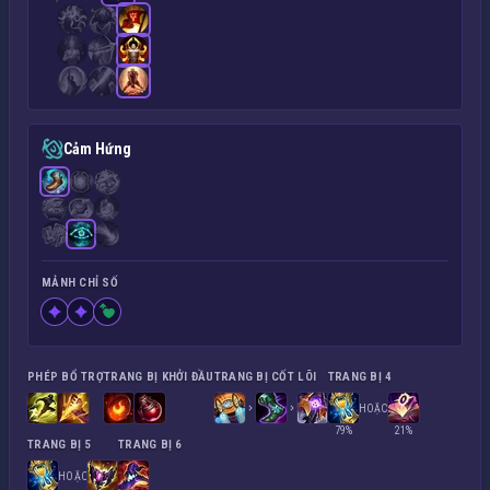
Cảm Hứng
MẢNH CHỈ SỐ
PHÉP BỔ TRỢ
TRANG BỊ KHỞI ĐẦU
TRANG BỊ CỐT LÕI
TRANG BỊ 4
HOẶC
79%
21%
TRANG BỊ 5
TRANG BỊ 6
HOẶC