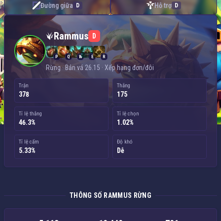
Đường giữa
Hỗ trợ
D
D
Rammus — Rừng
Rammus
D
P
Q
W
E
R
Rừng · Bản vá 26.15 · Xếp hạng đơn/đôi
Trận
Thắng
378
175
Tỉ lệ thắng
Tỉ lệ chọn
46.3%
1.02%
Tỉ lệ cấm
Độ khó
5.33%
Dễ
THÔNG SỐ RAMMUS RỪNG