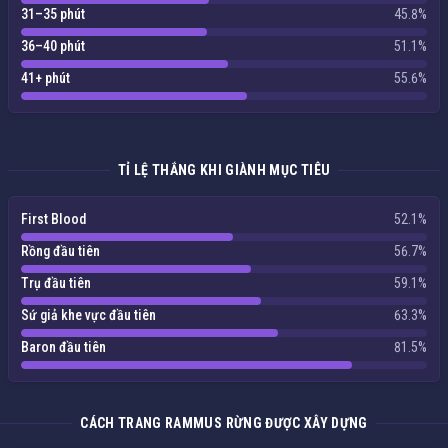
31–35 phút
45.8%
36–40 phút
51.1%
41+ phút
55.6%
TỈ LỆ THẮNG KHI GIÀNH MỤC TIÊU
First Blood
52.1%
Rồng đầu tiên
56.7%
Trụ đầu tiên
59.1%
Sứ giả khe vực đầu tiên
63.3%
Baron đầu tiên
81.5%
CÁCH TRANG RAMMUS RỪNG ĐƯỢC XÂY DỰNG