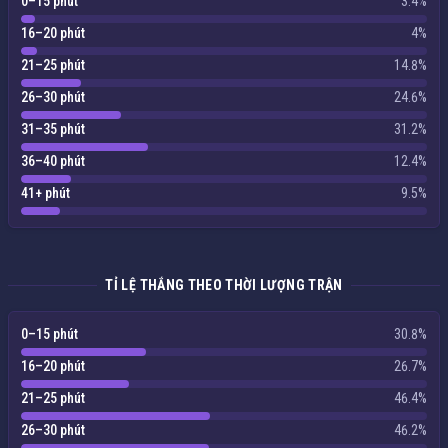
0–15 phút
3.4%
16–20 phút
4%
21–25 phút
14.8%
26–30 phút
24.6%
31–35 phút
31.2%
36–40 phút
12.4%
41+ phút
9.5%
TỈ LỆ THẮNG THEO THỜI LƯỢNG TRẬN
0–15 phút
30.8%
16–20 phút
26.7%
21–25 phút
46.4%
26–30 phút
46.2%