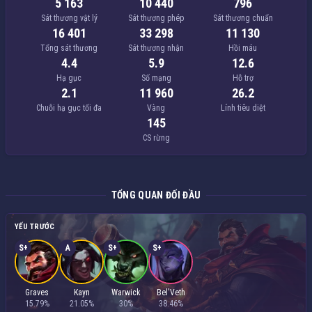
5 163
10 440
796
Sát thương vật lý
Sát thương phép
Sát thương chuẩn
16 401
33 298
11 130
Tổng sát thương
Sát thương nhận
Hồi máu
4.4
5.9
12.6
Hạ gục
Số mạng
Hỗ trợ
2.1
11 960
26.2
Chuỗi hạ gục tối đa
Vàng
Lính tiêu diệt
145
CS rừng
TỔNG QUAN ĐỐI ĐẦU
YẾU TRƯỚC
S+
A
S+
S+
Graves
Kayn
Warwick
Bel'Veth
15.79%
21.05%
30%
38.46%