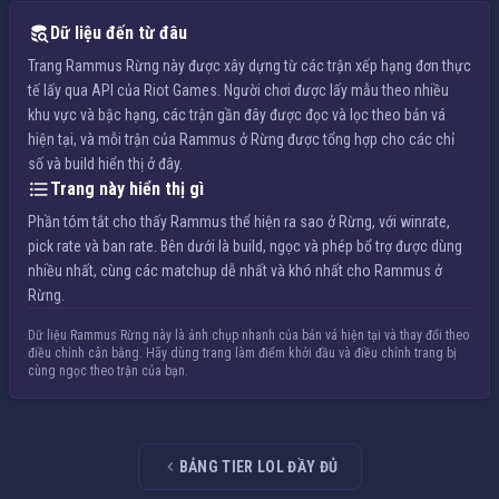
Dữ liệu đến từ đâu
Trang Rammus Rừng này được xây dựng từ các trận xếp hạng đơn thực
tế lấy qua API của Riot Games. Người chơi được lấy mẫu theo nhiều
khu vực và bậc hạng, các trận gần đây được đọc và lọc theo bản vá
hiện tại, và mỗi trận của Rammus ở Rừng được tổng hợp cho các chỉ
số và build hiển thị ở đây.
Trang này hiển thị gì
Phần tóm tắt cho thấy Rammus thể hiện ra sao ở Rừng, với winrate,
pick rate và ban rate. Bên dưới là build, ngọc và phép bổ trợ được dùng
nhiều nhất, cùng các matchup dễ nhất và khó nhất cho Rammus ở
Rừng.
Dữ liệu Rammus Rừng này là ảnh chụp nhanh của bản vá hiện tại và thay đổi theo
điều chỉnh cân bằng. Hãy dùng trang làm điểm khởi đầu và điều chỉnh trang bị
cùng ngọc theo trận của bạn.
BẢNG TIER LOL ĐẦY ĐỦ