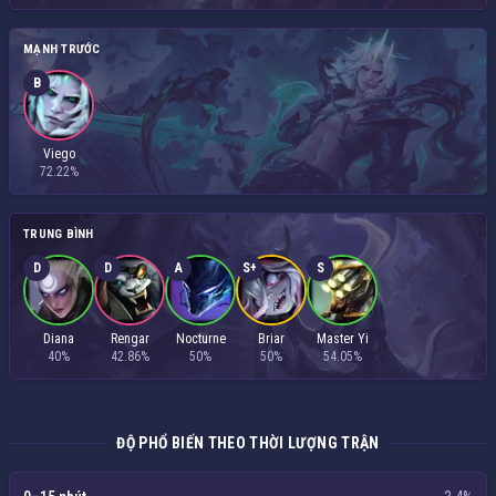
MẠNH TRƯỚC
B
Viego
72.22%
TRUNG BÌNH
D
D
A
S+
S
Diana
Rengar
Nocturne
Briar
Master Yi
40%
42.86%
50%
50%
54.05%
ĐỘ PHỔ BIẾN THEO THỜI LƯỢNG TRẬN