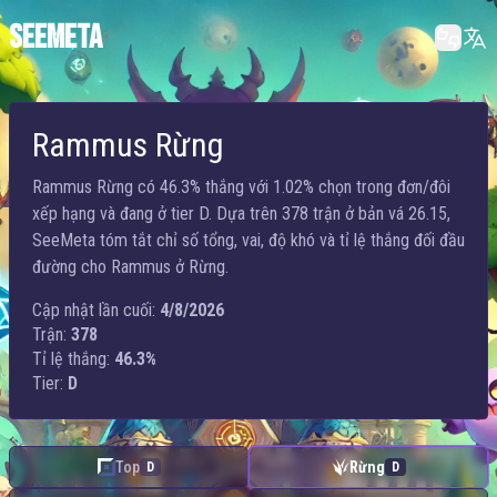
SEEMETA
Rammus Rừng
Rammus Rừng có 46.3% thắng với 1.02% chọn trong đơn/đôi
xếp hạng và đang ở tier D. Dựa trên 378 trận ở bản vá 26.15,
SeeMeta tóm tắt chỉ số tổng, vai, độ khó và tỉ lệ thắng đối đầu
đường cho Rammus ở Rừng.
Cập nhật lần cuối:
4/8/2026
Trận:
378
Tỉ lệ thắng:
46.3%
Tier:
D
Top
Rừng
D
D