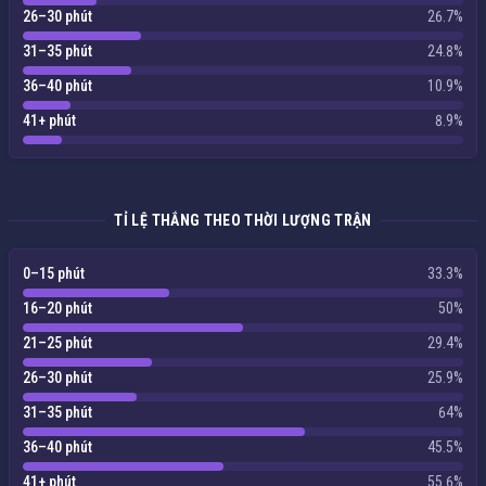
26–30 phút
26.7%
31–35 phút
24.8%
36–40 phút
10.9%
41+ phút
8.9%
TỈ LỆ THẮNG THEO THỜI LƯỢNG TRẬN
0–15 phút
33.3%
16–20 phút
50%
21–25 phút
29.4%
26–30 phút
25.9%
31–35 phút
64%
36–40 phút
45.5%
41+ phút
55.6%