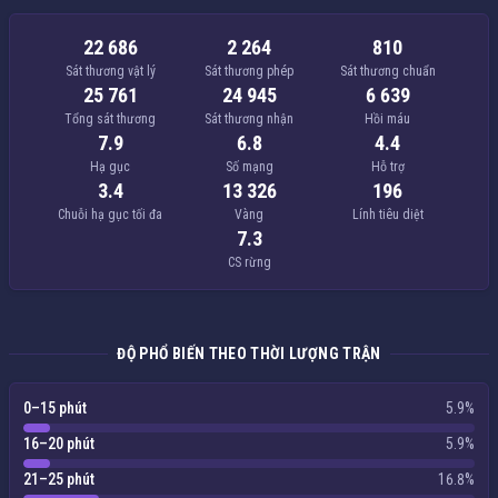
22 686
2 264
810
Sát thương vật lý
Sát thương phép
Sát thương chuẩn
25 761
24 945
6 639
Tổng sát thương
Sát thương nhận
Hồi máu
7.9
6.8
4.4
Hạ gục
Số mạng
Hỗ trợ
3.4
13 326
196
Chuỗi hạ gục tối đa
Vàng
Lính tiêu diệt
7.3
CS rừng
ĐỘ PHỔ BIẾN THEO THỜI LƯỢNG TRẬN
0–15 phút
5.9%
16–20 phút
5.9%
21–25 phút
16.8%