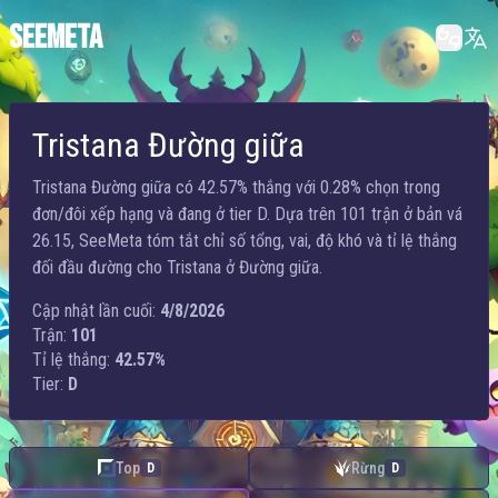
SEEMETA
Tristana Đường giữa
Tristana Đường giữa có 42.57% thắng với 0.28% chọn trong
đơn/đôi xếp hạng và đang ở tier D. Dựa trên 101 trận ở bản vá
26.15, SeeMeta tóm tắt chỉ số tổng, vai, độ khó và tỉ lệ thắng
đối đầu đường cho Tristana ở Đường giữa.
Cập nhật lần cuối:
4/8/2026
Trận:
101
Tỉ lệ thắng:
42.57%
Tier:
D
Top
Rừng
D
D