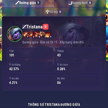
Đường giữa
Đường dưới
D
A
Hỗ trợ
D
Tristana — Đường giữa
Tristana
D
P
Q
W
E
R
Đường giữa · Bản vá 26.15 · Xếp hạng đơn/đôi
Trận
Thắng
101
43
Tỉ lệ thắng
Tỉ lệ chọn
42.57%
0.28%
Tỉ lệ cấm
Độ khó
4.21%
Dễ
THÔNG SỐ TRISTANA ĐƯỜNG GIỮA