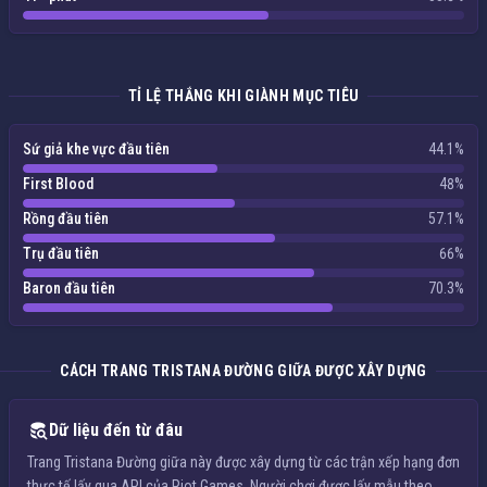
TỈ LỆ THẮNG KHI GIÀNH MỤC TIÊU
Sứ giả khe vực đầu tiên
44.1%
First Blood
48%
Rồng đầu tiên
57.1%
Trụ đầu tiên
66%
Baron đầu tiên
70.3%
CÁCH TRANG TRISTANA ĐƯỜNG GIỮA ĐƯỢC XÂY DỰNG
Dữ liệu đến từ đâu
Trang Tristana Đường giữa này được xây dựng từ các trận xếp hạng đơn
thực tế lấy qua API của Riot Games. Người chơi được lấy mẫu theo