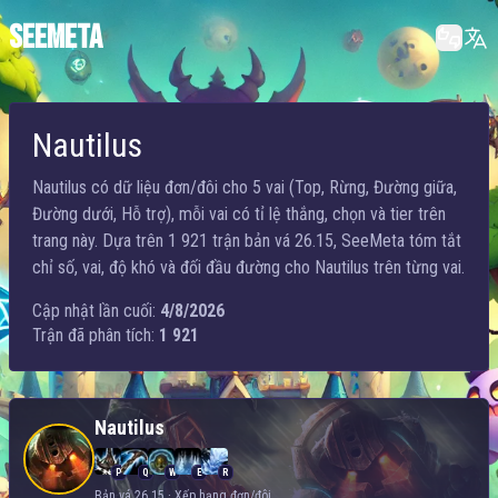
SEEMETA
Nautilus
Nautilus có dữ liệu đơn/đôi cho 5 vai (Top, Rừng, Đường giữa,
Đường dưới, Hỗ trợ), mỗi vai có tỉ lệ thắng, chọn và tier trên
trang này. Dựa trên 1 921 trận bản vá 26.15, SeeMeta tóm tắt
chỉ số, vai, độ khó và đối đầu đường cho Nautilus trên từng vai.
Cập nhật lần cuối:
4/8/2026
Trận đã phân tích:
1 921
Nautilus
P
Q
W
E
R
Bản vá 26.15 · Xếp hạng đơn/đôi