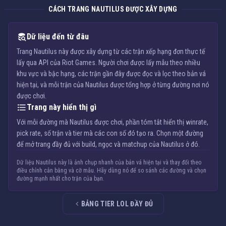
CÁCH TRANG NAUTILUS ĐƯỢC XÂY DỰNG
Dữ liệu đến từ đâu
Trang Nautilus này được xây dựng từ các trận xếp hạng đơn thực tế
lấy qua API của Riot Games. Người chơi được lấy mẫu theo nhiều
khu vực và bậc hạng, các trận gần đây được đọc và lọc theo bản vá
hiện tại, và mỗi trận của Nautilus được tổng hợp ở từng đường nơi nó
được chơi.
Trang này hiển thị gì
Với mỗi đường mà Nautilus được chơi, phần tóm tắt hiển thị winrate,
pick rate, số trận và tier mà các con số đó tạo ra. Chọn một đường
để mở trang đầy đủ với build, ngọc và matchup của Nautilus ở đó.
Dữ liệu Nautilus này là ảnh chụp nhanh của bản vá hiện tại và thay đổi theo
điều chỉnh cân bằng và cỡ mẫu. Hãy dùng nó để so sánh các đường và chọn
đường mạnh nhất cho trận của bạn.
BẢNG TIER LOL ĐẦY ĐỦ