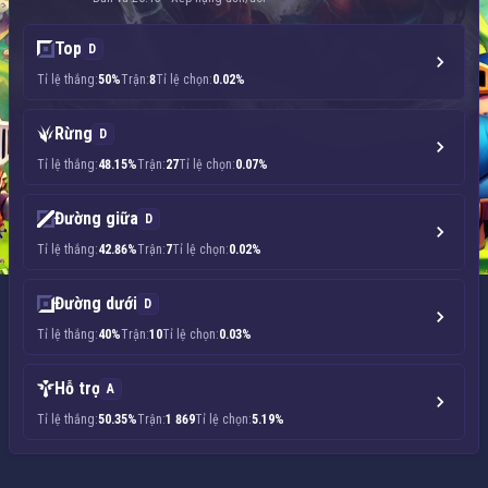
Top
D
Tỉ lệ thắng:
50%
Trận:
8
Tỉ lệ chọn:
0.02%
Rừng
D
Tỉ lệ thắng:
48.15%
Trận:
27
Tỉ lệ chọn:
0.07%
Đường giữa
D
Tỉ lệ thắng:
42.86%
Trận:
7
Tỉ lệ chọn:
0.02%
Đường dưới
D
Tỉ lệ thắng:
40%
Trận:
10
Tỉ lệ chọn:
0.03%
Hỗ trợ
A
Tỉ lệ thắng:
50.35%
Trận:
1 869
Tỉ lệ chọn:
5.19%