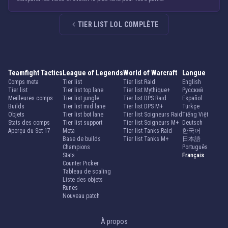
TIER LIST LOL COMPLÈTE
Teamfight Tactics
League of Legends
World of Warcraft
Langue
Comps meta
Tier list
Tier list Raid
English
Tier list
Tier list top lane
Tier list Mythique+
Русский
Meilleures comps
Tier list jungle
Tier list DPS Raid
Español
Builds
Tier list mid lane
Tier list DPS M+
Türkçe
Objets
Tier list bot lane
Tier list Soigneurs Raid
Tiếng Việt
Stats des comps
Tier list support
Tier list Soigneurs M+
Deutsch
Aperçu du Set 17
Meta
Tier list Tanks Raid
한국어
Base de builds
Tier list Tanks M+
日本語
Champions
Português
Stats
Français
Counter Picker
Tableau de scaling
Liste des objets
Runes
Nouveau patch
À propos