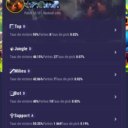
P
Q
W
E
R
Patch 26.15 · Ranked solo
Top
D
Taux de victoire:
50%
Parties:
8
Taux de pick:
0.02%
Jungle
D
Taux de victoire:
48.15%
Parties:
27
Taux de pick:
0.07%
Milieu
D
Taux de victoire:
42.86%
Parties:
7
Taux de pick:
0.02%
Bot
D
Taux de victoire:
40%
Parties:
10
Taux de pick:
0.03%
Support
A
Taux de victoire:
50.35%
Parties:
1 869
Taux de pick:
5.19%