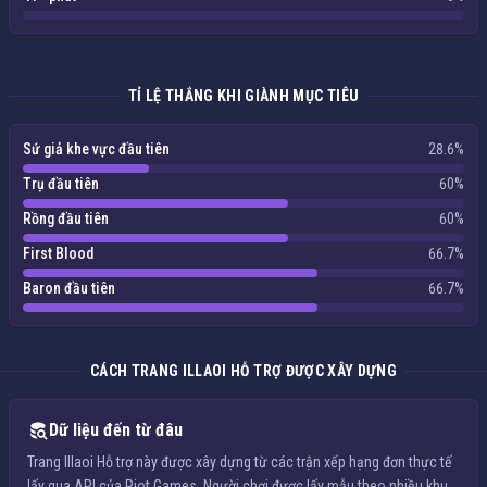
TỈ LỆ THẮNG KHI GIÀNH MỤC TIÊU
Sứ giả khe vực đầu tiên
28.6%
Trụ đầu tiên
60%
Rồng đầu tiên
60%
First Blood
66.7%
Baron đầu tiên
66.7%
CÁCH TRANG ILLAOI HỖ TRỢ ĐƯỢC XÂY DỰNG
Dữ liệu đến từ đâu
Trang Illaoi Hỗ trợ này được xây dựng từ các trận xếp hạng đơn thực tế
lấy qua API của Riot Games. Người chơi được lấy mẫu theo nhiều khu