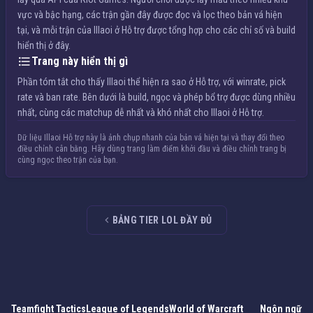
vực và bậc hạng, các trận gần đây được đọc và lọc theo bản vá hiện
tại, và mỗi trận của Illaoi ở Hỗ trợ được tổng hợp cho các chỉ số và build
hiển thị ở đây.
Trang này hiển thị gì
Phần tóm tắt cho thấy Illaoi thể hiện ra sao ở Hỗ trợ, với winrate, pick
rate và ban rate. Bên dưới là build, ngọc và phép bổ trợ được dùng nhiều
nhất, cùng các matchup dễ nhất và khó nhất cho Illaoi ở Hỗ trợ.
Dữ liệu Illaoi Hỗ trợ này là ảnh chụp nhanh của bản vá hiện tại và thay đổi theo
điều chỉnh cân bằng. Hãy dùng trang làm điểm khởi đầu và điều chỉnh trang bị
cùng ngọc theo trận của bạn.
BẢNG TIER LOL ĐẦY ĐỦ
Teamfight Tactics
League of Legends
World of Warcraft
Ngôn ngữ