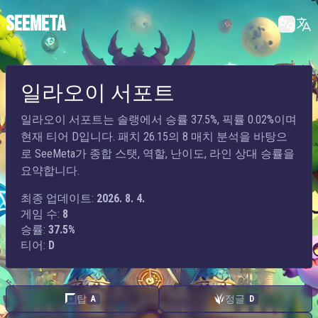
SEEMETA
일라오이 서포트
일라오이 서포트는 솔랭에서 승률 37.5%, 픽률 0.02%이며
현재 티어 D입니다. 패치 26.15의 8 매치 분석을 바탕으
로 SeeMeta가 종합 스탯, 역할, 난이도, 라인 상대 승률을
요약합니다.
최종 업데이트:
2026. 8. 4.
게임 수:
8
승률:
37.5%
티어:
D
탑
정글
A
D