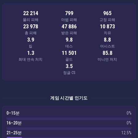
22 214
799
965
물리 피해
마법 피해
고정 피해
23 978
47 886
10 873
총 피해
받은 피해
치유
3.9
9.8
8.8
킬
데스
어시스트
1.3
11 501
85.8
최대 연속 처치
골드
미니언 처치
3.5
정글 CS
게임 시간별 인기도
0–15분
0%
16–20분
0%
21–25분
12.5%