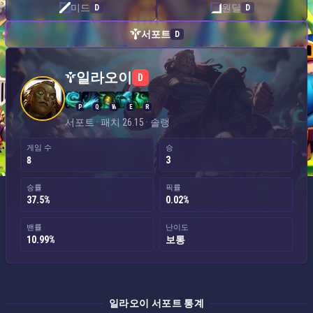
미드
원딜
D
D
서포트
D
일라오이 — 서포트
일라오이
D
P
Q
W
E
R
서포트 · 패치 26.15 · 솔랭
게임 수
승
8
3
승률
픽률
37.5%
0.02%
밴률
난이도
10.99%
보통
일라오이 서포트 통계