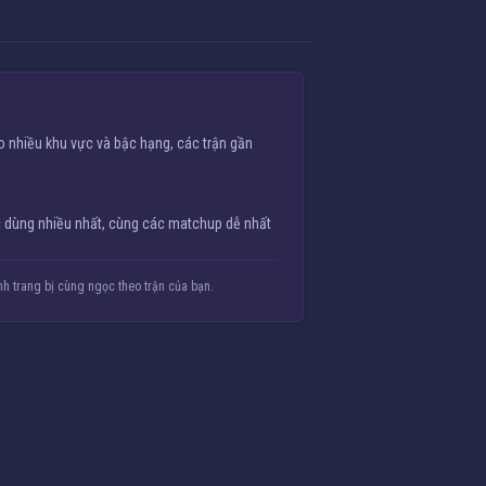
o nhiều khu vực và bậc hạng, các trận gần
ược dùng nhiều nhất, cùng các matchup dễ nhất
nh trang bị cùng ngọc theo trận của bạn.