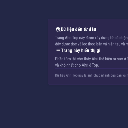
Dữ liệu đến từ đâu
Trang Ahri Top này được xây dựng từ các trận
đây được đọc và lọc theo bản vá hiện tại, và m
Trang này hiển thị gì
Phần tóm tắt cho thấy Ahri thể hiện ra sao ở 
và khó nhất cho Ahri ở Top.
Dữ liệu Ahri Top này là ảnh chụp nhanh của bản vá h