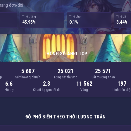
 hạng đơn/đôi
Tỉ lệ thắng
Tỉ lệ chọn
Tỉ lệ cấm
45.95%
0.1%
3.44%
THÔNG SỐ AHRI TOP
5 607
25 021
25 571
ép
Sát thương chuẩn
Tổng sát thương
Sát thương nhận
6.6
2.3
11 562
197
Hỗ trợ
Chuỗi hạ gục tối đa
Vàng
Lính tiêu diệ
ĐỘ PHỔ BIẾN THEO THỜI LƯỢNG TRẬN