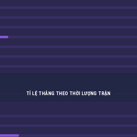
TỈ LỆ THẮNG THEO THỜI LƯỢNG TRẬN