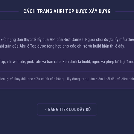
CÁCH TRANG AHRI TOP ĐƯỢC XÂY DỰNG
 xếp hạng đơn thực tế lấy qua API của Riot Games. Người chơi được lấy mẫu the
ỗi trận của Ahri ở Top được tổng hợp cho các chỉ số và build hiển thị ở đây.
Top, với winrate, pick rate và ban rate. Bên dưới là build, ngọc và phép bổ trợ đ
iện tại và thay đổi theo điều chỉnh cân bằng. Hãy dùng trang làm điểm khởi đầu và điều chỉ
BẢNG TIER LOL ĐẦY ĐỦ