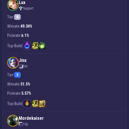
Lux
Support
Tier:
B
Winrate:
49.34%
Pickrate:
6.1%
Top-Build:
Jinx
Bot
Tier:
S
Winrate:
51.5%
Pickrate:
5.57%
Top-Build:
Mordekaiser
Top