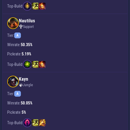
Top-Build:
Nautilus
Support
Tier:
A
Winrate:
50.35%
Pickrate:
5.19%
Top-Build:
Kayn
Jungle
Tier:
A
Winrate:
50.05%
Pickrate:
5%
Top-Build: