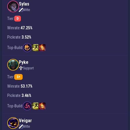
Sylas
Mitte
Tier:
D
Winrate:
47.25%
Pickrate:
3.52%
Top-Build:
Pyke
Support
Tier:
S+
Winrate:
53.17%
Pickrate:
3.46%
Top-Build:
Veigar
Mitte