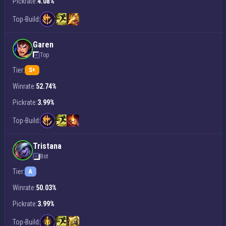
Pickrate:
4.08%
Top-Build:
Garen
Top
Tier:
S+
Winrate:
52.74%
Pickrate:
3.99%
Top-Build:
Tristana
Bot
Tier:
A
Winrate:
50.03%
Pickrate:
3.99%
Top-Build: