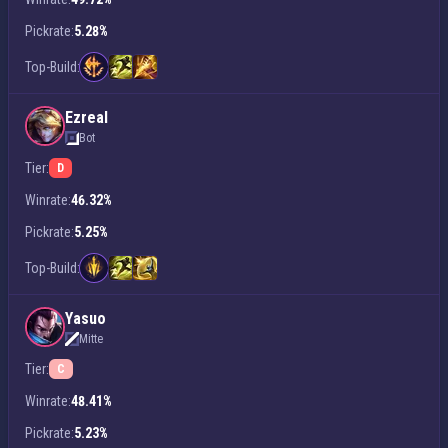
Pickrate:
5.28%
Top-Build:
Ezreal
Bot
Tier:
D
Winrate:
46.32%
Pickrate:
5.25%
Top-Build:
Yasuo
Mitte
Tier:
C
Winrate:
48.41%
Pickrate:
5.23%