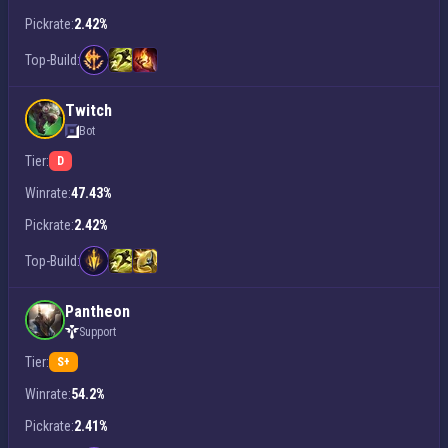
Pickrate:
2.42%
Top-Build:
Twitch
Bot
Tier:
D
Winrate:
47.43%
Pickrate:
2.42%
Top-Build:
Pantheon
Support
Tier:
S+
Winrate:
54.2%
Pickrate:
2.41%