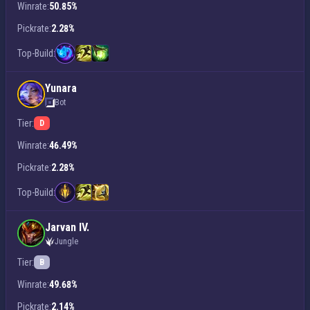
Winrate:
50.85%
Pickrate:
2.28%
Top-Build:
Yunara
Bot
Tier:
D
Winrate:
46.49%
Pickrate:
2.28%
Top-Build:
Jarvan IV.
Jungle
Tier:
B
Winrate:
49.68%
Pickrate:
2.14%