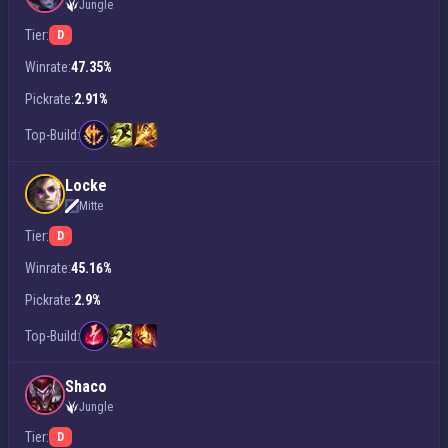
Jungle
Tier:
D
Winrate:
47.35%
Pickrate:
2.91%
Top-Build:
Locke
Mitte
Tier:
D
Winrate:
45.16%
Pickrate:
2.9%
Top-Build:
Shaco
Jungle
Tier:
D