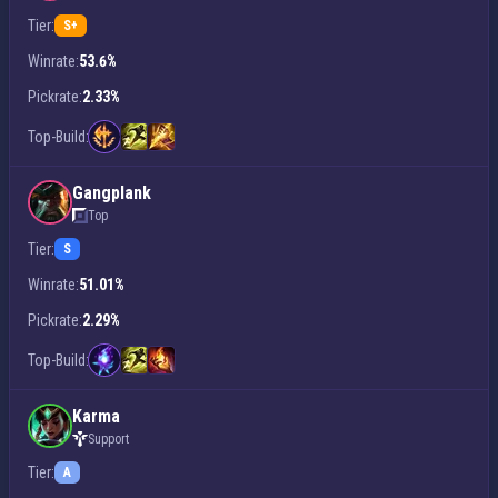
Tier:
S+
Winrate:
53.6%
Pickrate:
2.33%
Top-Build:
Gangplank
Top
Tier:
S
Winrate:
51.01%
Pickrate:
2.29%
Top-Build:
Karma
Support
Tier:
A