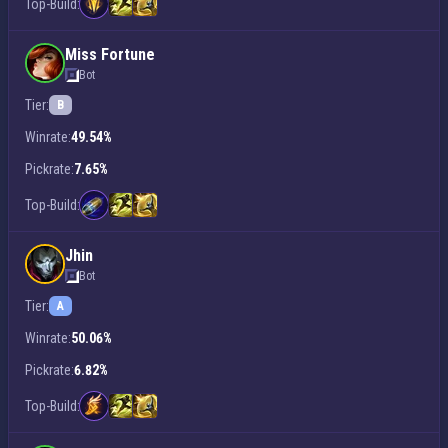
Top-Build:
Miss Fortune
Bot
Tier:
B
Winrate:
49.54%
Pickrate:
7.65%
Top-Build:
Jhin
Bot
Tier:
A
Winrate:
50.06%
Pickrate:
6.82%
Top-Build: