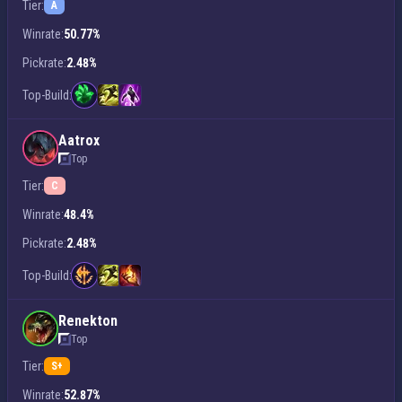
Tier:
A
Winrate:
50.77%
Pickrate:
2.48%
Top-Build:
Aatrox
Top
Tier:
C
Winrate:
48.4%
Pickrate:
2.48%
Top-Build:
Renekton
Top
Tier:
S+
Winrate:
52.87%