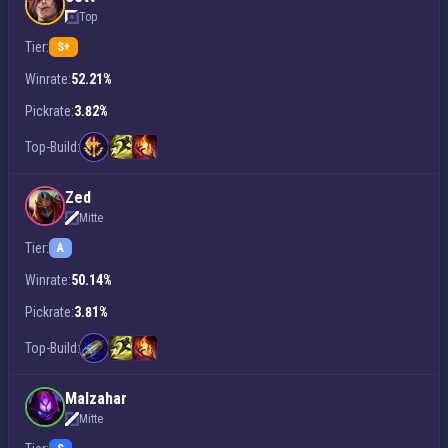
Top
Tier:
S+
Winrate:
52.21%
Pickrate:
3.82%
Top-Build:
Zed
Mitte
Tier:
A
Winrate:
50.14%
Pickrate:
3.81%
Top-Build:
Malzahar
Mitte