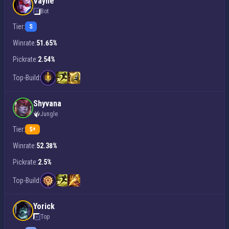
Vayne
Bot
Tier:
S
Winrate:
51.65%
Pickrate:
2.54%
Top-Build:
Shyvana
Jungle
Tier:
S+
Winrate:
52.38%
Pickrate:
2.5%
Top-Build:
Yorick
Top