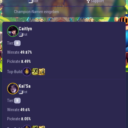
Bot
Support
Caitlyn
Bot
Tier:
B
Winrate:
49.87%
Pickrate:
8.49%
Top-Build:
Kai'Sa
Bot
Tier:
B
Winrate:
49.6%
Pickrate:
8.05%