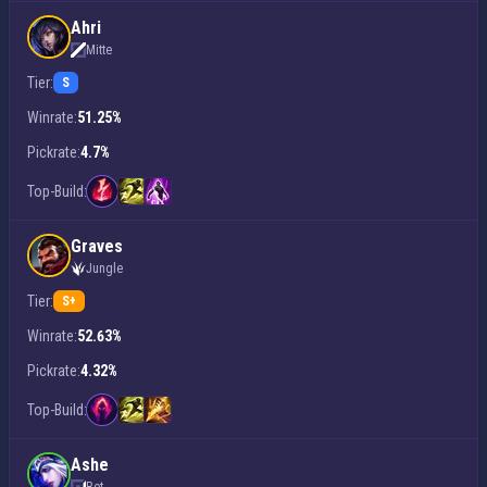
Ahri
Mitte
Tier:
S
Winrate:
51.25%
Pickrate:
4.7%
Top-Build:
Graves
Jungle
Tier:
S+
Winrate:
52.63%
Pickrate:
4.32%
Top-Build:
Ashe