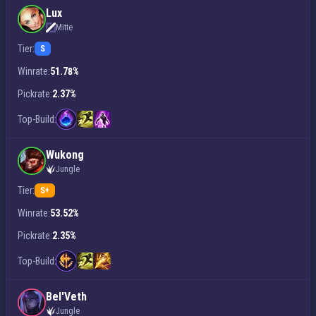
Lux
Mitte
Tier:
S
Winrate:
51.78%
Pickrate:
2.37%
Top-Build:
Wukong
Jungle
Tier:
S+
Winrate:
53.52%
Pickrate:
2.35%
Top-Build:
Bel'Veth
Jungle