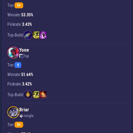
Tier:
S+
Winrate:
53.35%
Pickrate:
3.43%
Top-Build:
Yone
Top
Tier:
S
Winrate:
51.64%
Pickrate:
3.42%
Top-Build:
Briar
Jungle
Tier:
S+