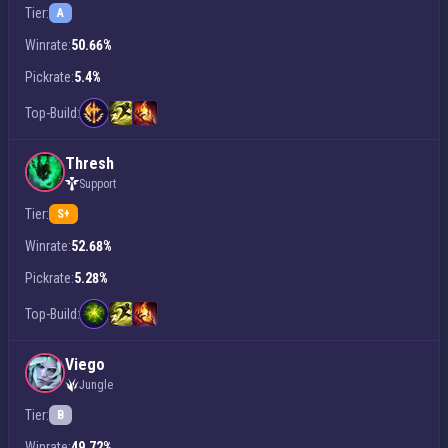
Tier:
A
Winrate:
50.66%
Pickrate:
5.4%
Top-Build:
Thresh
Support
Tier:
S+
Winrate:
52.68%
Pickrate:
5.28%
Top-Build:
Viego
Jungle
Tier:
B
Winrate:
49.72%