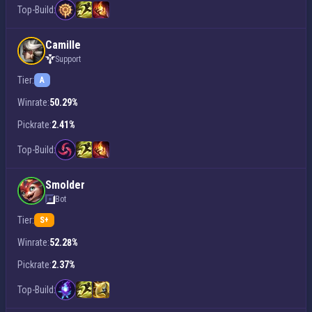
Top-Build:
Camille
Support
Tier:
A
Winrate:
50.29%
Pickrate:
2.41%
Top-Build:
Smolder
Bot
Tier:
S+
Winrate:
52.28%
Pickrate:
2.37%
Top-Build: