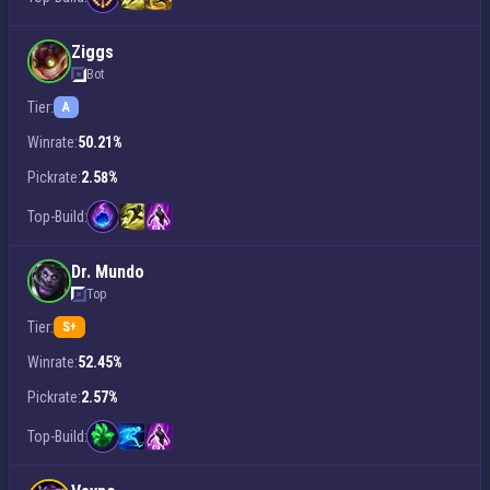
Ziggs
Bot
Tier:
A
Winrate:
50.21%
Pickrate:
2.58%
Top-Build:
Dr. Mundo
Top
Tier:
S+
Winrate:
52.45%
Pickrate:
2.57%
Top-Build: