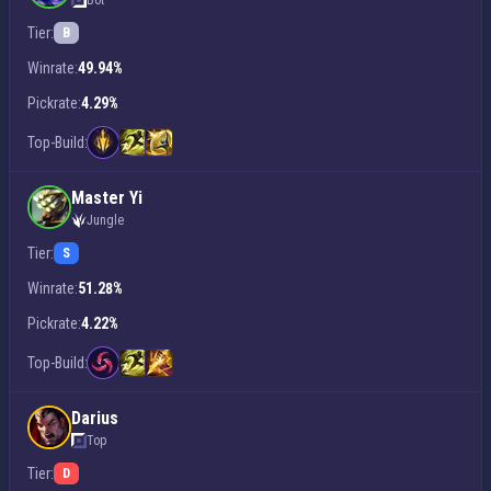
Bot
Tier:
B
Winrate:
49.94%
Pickrate:
4.29%
Top-Build:
Master Yi
Jungle
Tier:
S
Winrate:
51.28%
Pickrate:
4.22%
Top-Build:
Darius
Top
Tier:
D