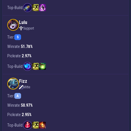
Top-Build:
Lulu
Support
Tier:
S
Winrate:
51.78%
Pickrate:
2.97%
Top-Build:
Fizz
Mitte
Tier:
A
Winrate:
50.97%
Pickrate:
2.95%
Top-Build: