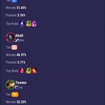
Tier:
S
Winrate:
51.85%
Pickrate:
3.76%
Top-Build:
Akali
Mitte
Tier:
C
Winrate:
48.97%
Pickrate:
3.71%
Top-Build:
Teemo
Top
Tier:
S+
Winrate:
52.25%