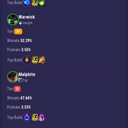
Top-Build:
Warwick
Jungle
Tier:
S+
Winrate:
52.29%
Pickrate:
3.55%
Top-Build:
Malphite
Top
Tier:
D
Winrate:
47.84%
Pickrate:
3.53%
Top-Build: