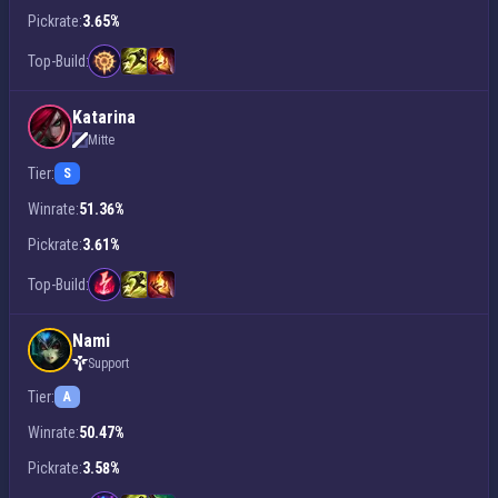
Pickrate:
3.65%
Top-Build:
Katarina
Mitte
Tier:
S
Winrate:
51.36%
Pickrate:
3.61%
Top-Build:
Nami
Support
Tier:
A
Winrate:
50.47%
Pickrate:
3.58%