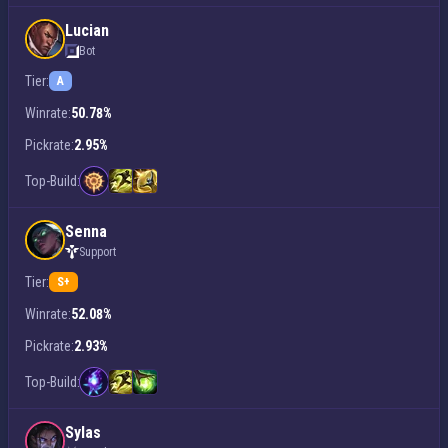
Lucian
Bot
Tier:
A
Winrate:
50.78%
Pickrate:
2.95%
Top-Build:
Senna
Support
Tier:
S+
Winrate:
52.08%
Pickrate:
2.93%
Top-Build:
Sylas