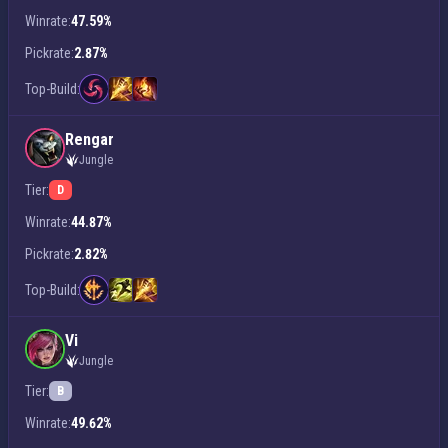
Winrate:
47.59%
Pickrate:
2.87%
Top-Build:
Rengar
Jungle
Tier:
D
Winrate:
44.87%
Pickrate:
2.82%
Top-Build:
Vi
Jungle
Tier:
B
Winrate:
49.62%