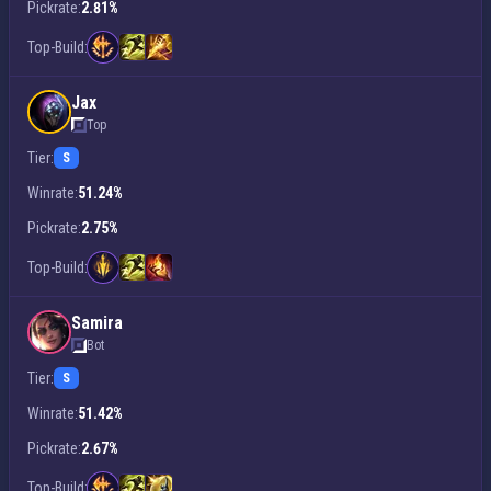
Pickrate:
2.81%
Top-Build:
Jax
Top
Tier:
S
Winrate:
51.24%
Pickrate:
2.75%
Top-Build:
Samira
Bot
Tier:
S
Winrate:
51.42%
Pickrate:
2.67%
Top-Build: