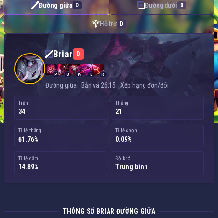
Đường giữa
Đường dưới
D
D
Hỗ trợ
D
Briar — Đường giữa
Briar
D
P
Q
W
E
R
Đường giữa · Bản vá 26.15 · Xếp hạng đơn/đôi
Trận
Thắng
34
21
Tỉ lệ thắng
Tỉ lệ chọn
61.76%
0.09%
Tỉ lệ cấm
Độ khó
14.89%
Trung bình
THÔNG SỐ BRIAR ĐƯỜNG GIỮA