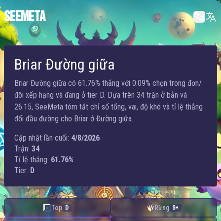
SEEMETA
Briar Đường giữa
Briar Đường giữa có 61.76% thắng với 0.09% chọn trong đơn/
đôi xếp hạng và đang ở tier D. Dựa trên 34 trận ở bản vá
26.15, SeeMeta tóm tắt chỉ số tổng, vai, độ khó và tỉ lệ thắng
đối đầu đường cho Briar ở Đường giữa.
Cập nhật lần cuối:
4/8/2026
Trận:
34
Tỉ lệ thắng:
61.76%
Tier:
D
Top
Rừng
D
S+