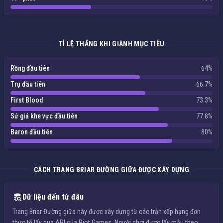
TỈ LỆ THẮNG KHI GIÀNH MỤC TIÊU
Rồng đầu tiên
64%
Trụ đầu tiên
66.7%
First Blood
73.3%
Sứ giả khe vực đầu tiên
77.8%
Baron đầu tiên
80%
CÁCH TRANG BRIAR ĐƯỜNG GIỮA ĐƯỢC XÂY DỰNG
Dữ liệu đến từ đâu
Trang Briar Đường giữa này được xây dựng từ các trận xếp hạng đơn
thực tế lấy qua API của Riot Games. Người chơi được lấy mẫu theo