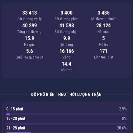
33 413
3 400
3 485
Sát thương vật lý
Sát thương phép
Sát thương chuẩn
40 299
41 593
28 124
Tổng sát thương
Sát thương nhận
Hồi máu
15.9
9.9
5
Hạ gục
Số mạng
Hỗ trợ
5.6
16 166
171
Chuỗi hạ gục tối đa
Vàng
Lính tiêu diệt
14.4
CS rừng
ĐỘ PHỔ BIẾN THEO THỜI LƯỢNG TRẬN
0–15 phút
2.9%
16–20 phút
0%
21–25 phút
20.6%