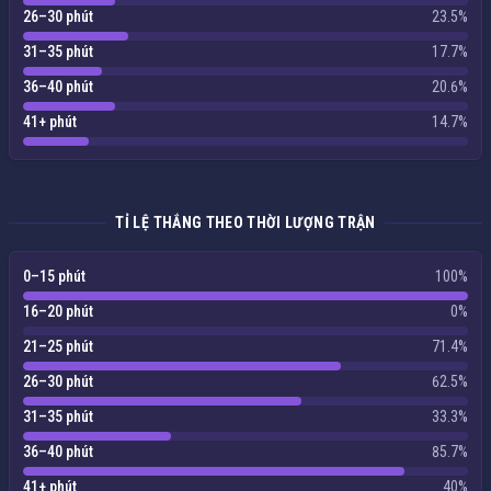
26–30 phút
23.5%
31–35 phút
17.7%
36–40 phút
20.6%
41+ phút
14.7%
TỈ LỆ THẮNG THEO THỜI LƯỢNG TRẬN
0–15 phút
100%
16–20 phút
0%
21–25 phút
71.4%
26–30 phút
62.5%
31–35 phút
33.3%
36–40 phút
85.7%
41+ phút
40%