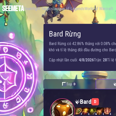
SEEMETA
Teamfight Tactics
League of Legends
World of Warcraft
Bard Rừng
Bard Rừng có 42.86% thắng với 0.08% chọn
khó và tỉ lệ thắng đối đầu đường cho Bar
Cập nhật lần cuối:
4/8/2026
Trận:
28
Tỉ lệ 
Top
D
Bard — Rừng
Bard
D
P
Q
W
E
R