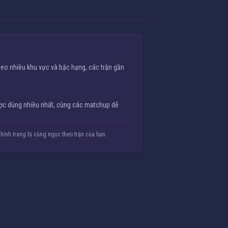
eo nhiều khu vực và bậc hạng, các trận gần
 được dùng nhiều nhất, cùng các matchup dễ
hỉnh trang bị cùng ngọc theo trận của bạn.