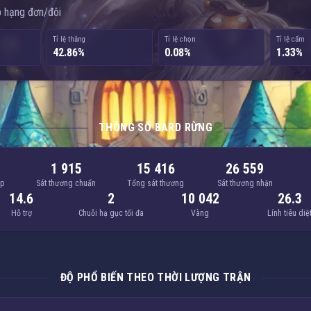
p hạng đơn/đôi
Tỉ lệ thắng
Tỉ lệ chọn
Tỉ lệ cấm
42.86%
0.08%
1.33%
THÔNG SỐ BARD RỪNG
1 915
15 416
26 559
ép
Sát thương chuẩn
Tổng sát thương
Sát thương nhận
14.6
2
10 042
26.3
Hỗ trợ
Chuỗi hạ gục tối đa
Vàng
Lính tiêu diệ
ĐỘ PHỔ BIẾN THEO THỜI LƯỢNG TRẬN