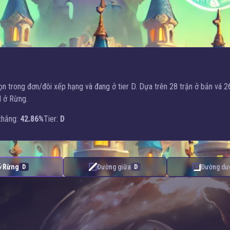
 trong đơn/đôi xếp hạng và đang ở tier D. Dựa trên 28 trận ở bản vá 26
d ở Rừng.
thắng:
42.86%
Tier:
D
Rừng
Đường giữa
Đường dư
D
D