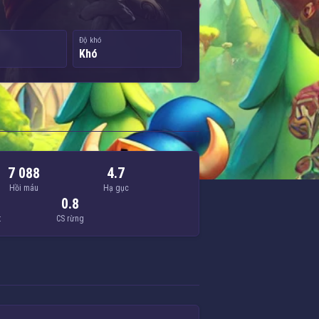
Độ khó
Khó
7 088
4.7
Hồi máu
Hạ gục
0.8
t
CS rừng