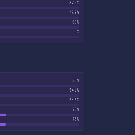
37.5%
42.9%
60%
0%
50%
54.6%
63.6%
75%
75%