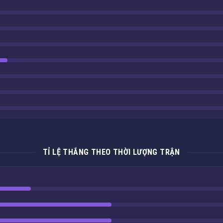
TỈ LỆ THẮNG THEO THỜI LƯỢNG TRẬN