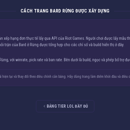
CÁCH TRANG BARD RỪNG ĐƯỢC XÂY DỰNG
ận xếp hạng đơn thực tế lấy qua API của Riot Games. Người chơi được lấy mẫu th
mỗi trận của Bard ở Rừng được tổng hợp cho các chỉ số và build hiển thị ở đây.
Rừng, với winrate, pick rate và ban rate. Bên dưới là build, ngọc và phép bổ trợ
 hiện tại và thay đổi theo điều chỉnh cân bằng. Hãy dùng trang làm điểm khởi đầu và điều c
BẢNG TIER LOL ĐẦY ĐỦ