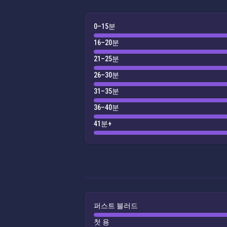
0–15분
16–20분
21–25분
26–30분
31–35분
36–40분
41분+
퍼스트 블러드
첫 용