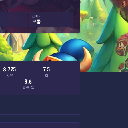
난이도
보통
8 725
7.5
치유
킬
3.6
치
정글 CS