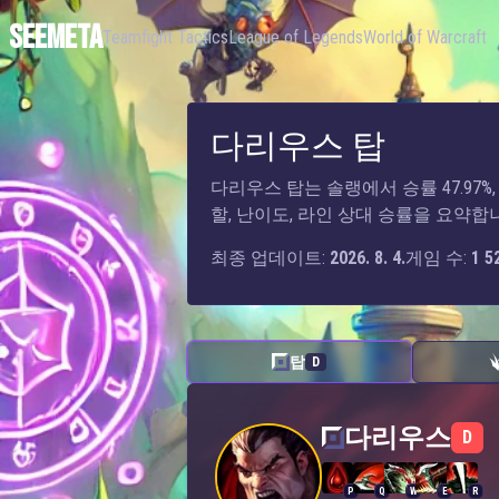
SEEMETA
Teamfight Tactics
League of Legends
World of Warcraft
다리우스 탑
다리우스 탑는 솔랭에서 승률 47.97%, 
할, 난이도, 라인 상대 승률을 요약합
최종 업데이트:
2026. 8. 4.
게임 수:
1 5
탑
D
다리우스 — 탑
다리우스
D
P
Q
W
E
R