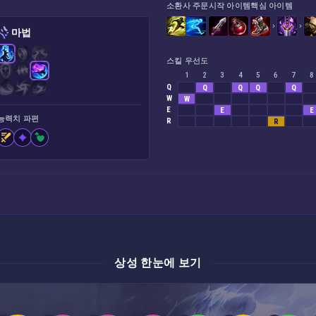
소환사 주문
시작 아이템
핵심 아이템
마법
스킬 우선도
1
2
3
4
5
6
7
8
Q
Q
Q
Q
Q
W
W
E
E
E
능력치 파편
R
R
상성 한눈에 보기