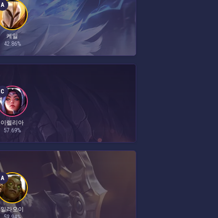
A
케일
42.86%
C
이렐리아
57.69%
A
일라오이
52.94%