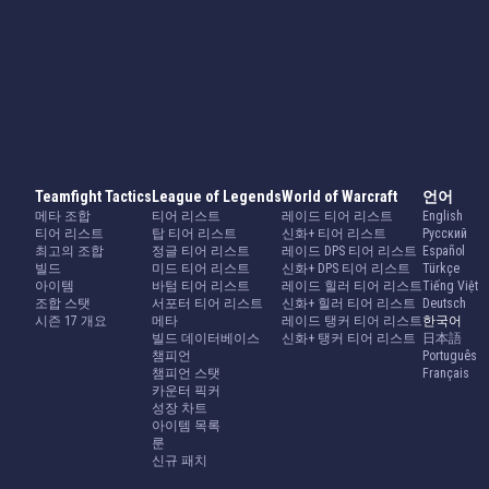
Teamfight Tactics
League of Legends
World of Warcraft
언어
메타 조합
티어 리스트
레이드 티어 리스트
English
티어 리스트
탑 티어 리스트
신화+ 티어 리스트
Русский
최고의 조합
정글 티어 리스트
레이드 DPS 티어 리스트
Español
빌드
미드 티어 리스트
신화+ DPS 티어 리스트
Türkçe
아이템
바텀 티어 리스트
레이드 힐러 티어 리스트
Tiếng Việt
조합 스탯
서포터 티어 리스트
신화+ 힐러 티어 리스트
Deutsch
시즌 17 개요
메타
레이드 탱커 티어 리스트
한국어
빌드 데이터베이스
신화+ 탱커 티어 리스트
日本語
챔피언
Português
챔피언 스탯
Français
카운터 픽커
성장 차트
아이템 목록
룬
신규 패치