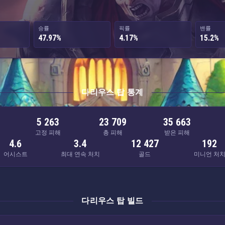
승률
픽률
밴률
47.97%
4.17%
15.2%
다리우스 탑 통계
5 263
23 709
35 663
고정 피해
총 피해
받은 피해
4.6
3.4
12 427
192
어시스트
최대 연속 처치
골드
미니언 처
다리우스 탑 빌드