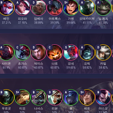
B
A
D
C
S+
A
A
베인
피오라
암베사
아트록스
가렌
모데카이저
탐 켄치
37.21%
37.93%
38.89%
39.39%
39.68%
41.11%
41.18%
A
C
D
C
S
A
D
사이온
초가스
제이스
나르
요네
요릭
카밀
61.9%
60.87%
60.87%
60.87%
59.65%
58.82%
58.82%
B
S+
B
D
A
S+
B
우르곳
티모
나서스
리븐
쉔
세트
야스오
50%
50%
50%
50%
50%
50%
52.94%