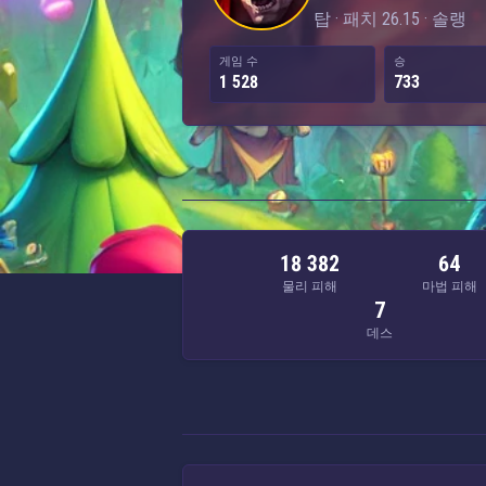
탑 · 패치 26.15 · 솔랭
게임 수
승
1 528
733
18 382
64
물리 피해
마법 피해
7
데스