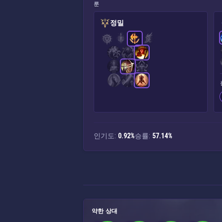
룬
정밀
인기도:
0.92%
승률:
57.14%
약한 상대