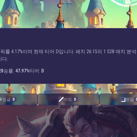
픽률 4.17%이며 현재 티어 D입니다. 패치 26.15의 1 528 매치 분
니다.
28
승률:
47.97%
티어:
D
정글
미드
원딜
D
D