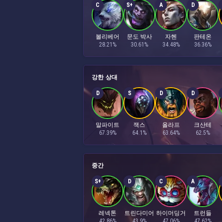
C
S+
A
D
볼리베어
문도 박사
자헨
판테온
28.21%
30.61%
34.48%
36.36%
강한 상대
D
S
D
D
말파이트
잭스
올라프
크산테
67.39%
64.1%
63.64%
62.5%
중간
S+
D
C
A
레넥톤
트린다미어
하이머딩거
트런들
42.86%
43.9%
47.06%
47.62%