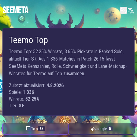
SEEMETA
Teemo Top
Teemo Top: 52.25% Winrate, 3.65% Pickrate in Ranked Solo,
aktuell Tier S+. Aus 1 336 Matches in Patch 26.15 fasst
SeeMeta Kennzahlen, Rolle, Schwierigkeit und Lane-Matchup-
Winrates für Teemo auf Top zusammen.
Zuletzt aktualisiert:
4.8.2026
Spiele:
1 336
Winrate:
52.25%
Tier:
S+
Top
Jungle
S+
D