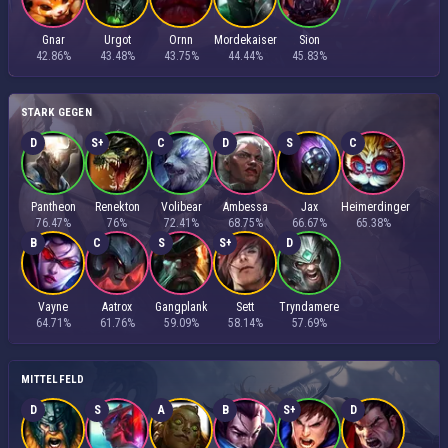
Gnar
Urgot
Ornn
Mordekaiser
Sion
42.86%
43.48%
43.75%
44.44%
45.83%
STARK GEGEN
D
S+
C
D
S
C
Pantheon
Renekton
Volibear
Ambessa
Jax
Heimerdinger
76.47%
76%
72.41%
68.75%
66.67%
65.38%
B
C
S
S+
D
Vayne
Aatrox
Gangplank
Sett
Tryndamere
64.71%
61.76%
59.09%
58.14%
57.69%
MITTELFELD
D
S
A
B
S+
D