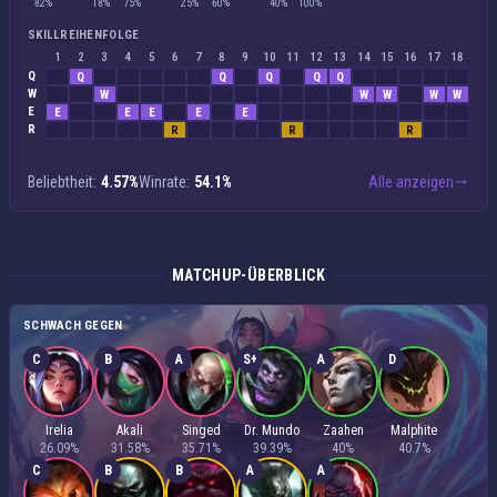
82%
18%
75%
25%
60%
40%
100%
SKILLREIHENFOLGE
1
2
3
4
5
6
7
8
9
10
11
12
13
14
15
16
17
18
Q
Q
Q
Q
Q
Q
W
W
W
W
W
W
E
E
E
E
E
E
R
R
R
R
Beliebtheit:
4.57%
Winrate:
54.1%
Alle anzeigen
MATCHUP-ÜBERBLICK
SCHWACH GEGEN
C
B
A
S+
A
D
Irelia
Akali
Singed
Dr. Mundo
Zaahen
Malphite
26.09%
31.58%
35.71%
39.39%
40%
40.7%
C
B
B
A
A