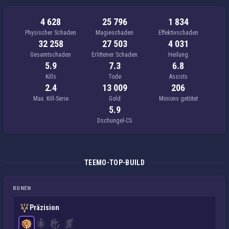
4 628
25 796
1 834
Physischer Schaden
Magieschaden
Effektivschaden
32 258
27 503
4 031
Gesamtschaden
Erlittener Schaden
Heilung
5.9
7.3
6.8
Kills
Tode
Assists
2.4
13 009
206
Max. Kill-Serie
Gold
Minions getötet
5.9
Dschungel-CS
TEEMO-TOP-BUILD
RUNEN
Präzision