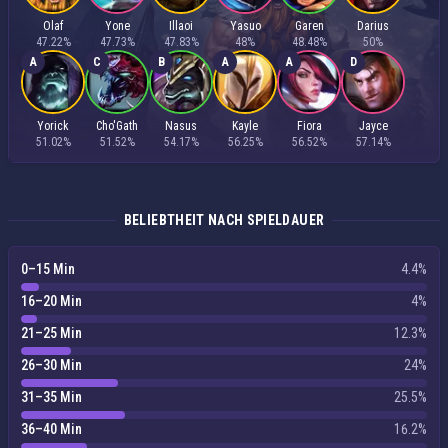
Olaf
Yone
Illaoi
Yasuo
Garen
Darius
47.22%
47.73%
47.83%
48%
48.48%
50%
A
C
B
A
A
D
Yorick
Cho'Gath
Nasus
Kayle
Fiora
Jayce
51.02%
51.52%
54.17%
56.25%
56.52%
57.14%
BELIEBTHEIT NACH SPIELDAUER
0–15 Min
4.4%
16–20 Min
4%
21–25 Min
12.3%
26–30 Min
24%
31–35 Min
25.5%
36–40 Min
16.2%