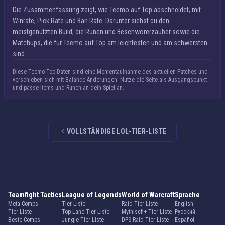
Die Zusammenfassung zeigt, wie Teemo auf Top abschneidet, mit
Winrate, Pick Rate und Ban Rate. Darunter siehst du den
meistgenutzten Build, die Runen und Beschwörerzauber sowie die
Matchups, die für Teemo auf Top am leichtesten und am schwersten
sind.
Diese Teemo Top Daten sind eine Momentaufnahme des aktuellen Patches und
verschieben sich mit Balance-Änderungen. Nutze die Seite als Ausgangspunkt
und passe Items und Runen an dein Spiel an.
VOLLSTÄNDIGE LOL-TIER-LISTE
Teamfight Tactics
League of Legends
World of Warcraft
Sprache
Meta-Comps
Tier-Liste
Raid-Tier-Liste
English
Tier Liste
Top-Lane-Tier-Liste
Mythisch+-Tier-Liste
Русский
Beste Comps
Jungle-Tier-Liste
DPS-Raid-Tier-Liste
Español