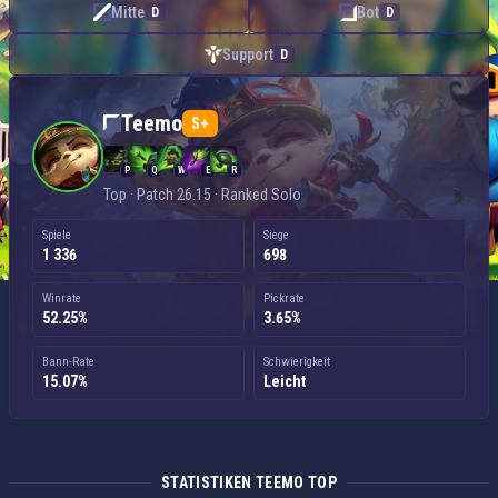
Mitte
Bot
D
D
Support
D
Teemo — Top
Teemo
S+
P
Q
W
E
R
Top · Patch 26.15 · Ranked Solo
Spiele
Siege
1 336
698
Winrate
Pickrate
52.25%
3.65%
Bann-Rate
Schwierigkeit
15.07%
Leicht
STATISTIKEN TEEMO TOP