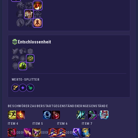
Entschlossenheit
WERTE-SPLITTER
BESCHWÖRERZAUBER
STARTGEGENSTÄNDE
KERNGEGENSTÄNDE
ITEM 4
ITEM 5
ITEM 6
ITEM 7
ODER
ODER
ODER