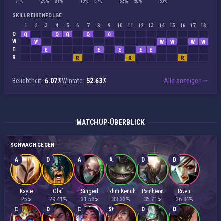
71%
29%
81%
19%
67%
33%
50%
50%
SKILLREIHENFOLGE
1
2
3
4
5
6
7
8
9
10
11
12
13
14
15
16
17
18
Q
Q
Q
Q
Q
Q
W
W
W
W
W
W
E
E
E
E
E
E
R
R
R
R
Beliebtheit:
6.07%
Winrate:
52.63%
Alle anzeigen
MATCHUP-ÜBERBLICK
SCHWACH GEGEN
A
D
A
A
D
D
Kayle
Olaf
Singed
Tahm Kench
Pantheon
Riven
25%
29.41%
31.58%
33.33%
35.71%
36.84%
C
D
C
S+
D
D