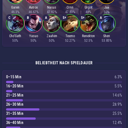
Garen
Aatrox
Nasus
Ornn
Urgot
Jax
46.3%
46.67%
47.62%
47.83%
48%
50%
C
B
A
S+
S+
A
Cho'Gath
Yasuo
Zaahen
Teemo
Renekton
Shen
50%
50%
50%
52.27%
52.5%
53.85%
BELIEBTHEIT NACH SPIELDAUER
0–15 Min
6.3%
16–20 Min
5.5%
21–25 Min
14.6%
26–30 Min
28.9%
31–35 Min
25.5%
36–40 Min
12.4%