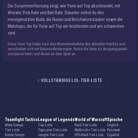
Die Zusammenfassung zeigt, wie Yone auf Top abschneidet, mit
Winrate, Pick Rate und Ban Rate. Darunter siehst du den
meistgenutzten Build, die Runen und Beschwörerzauber sowie die
Matchups, die für Yone auf Top am leichtesten und am schwersten
sind.
Diese Yone Top Daten sind eine Momentaufnahme des aktuellen Patches und
verschieben sich mit Balance-Änderungen. Nutze die Seite als Ausgangspunkt
und passe Items und Runen an dein Spiel an.
VOLLSTÄNDIGE LOL-TIER-LISTE
Teamfight Tactics
League of Legends
World of Warcraft
Sprache
Meta-Comps
Tier-Liste
Raid-Tier-Liste
English
Tier Liste
Top-Lane-Tier-Liste
Mythisch+-Tier-Liste
Русский
Beste Comps
Jungle-Tier-Liste
DPS-Raid-Tier-Liste
Español