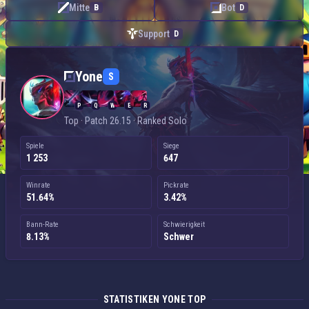
Mitte
Bot
B
D
Support
D
Yone — Top
Yone
S
P
Q
W
E
R
Top · Patch 26.15 · Ranked Solo
Spiele
Siege
1 253
647
Winrate
Pickrate
51.64%
3.42%
Bann-Rate
Schwierigkeit
8.13%
Schwer
STATISTIKEN YONE TOP