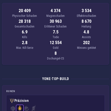
20 409
4 374
3 534
Physischer Schaden
Magieschaden
Effektivschaden
28 318
30 963
8 670
Gesamtschaden
Erlittener Schaden
Heilung
6.9
7.5
4.8
Kills
Tode
Assists
2.8
12 554
202
Max. Kill-Serie
Gold
Minions getötet
8
Dschungel-CS
YONE-TOP-BUILD
RUNEN
Präzision