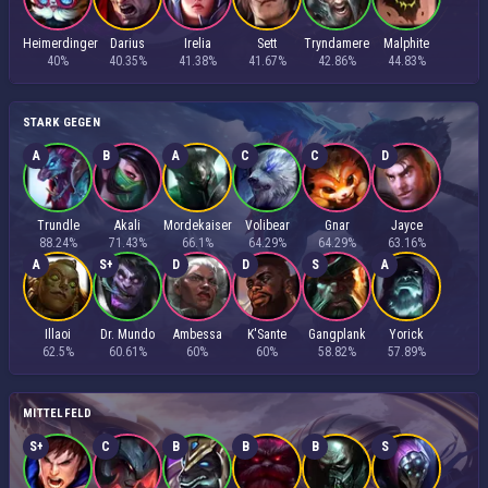
Heimerdinger
Darius
Irelia
Sett
Tryndamere
Malphite
40%
40.35%
41.38%
41.67%
42.86%
44.83%
STARK GEGEN
A
B
A
C
C
D
Trundle
Akali
Mordekaiser
Volibear
Gnar
Jayce
88.24%
71.43%
66.1%
64.29%
64.29%
63.16%
A
S+
D
D
S
A
Illaoi
Dr. Mundo
Ambessa
K'Sante
Gangplank
Yorick
62.5%
60.61%
60%
60%
58.82%
57.89%
MITTELFELD
S+
C
B
B
B
S