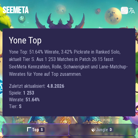
SEEMETA
Yone Top
Yone Top: 51.64% Winrate, 3.42% Pickrate in Ranked Solo,
aktuell Tier S. Aus 1 253 Matches in Patch 26.15 fasst
SeeMeta Kennzahlen, Rolle, Schwierigkeit und Lane-Matchup-
Winrates für Yone auf Top zusammen.
Zuletzt aktualisiert:
4.8.2026
Spiele:
1 253
Winrate:
51.64%
Tier:
S
Top
Jungle
S
D