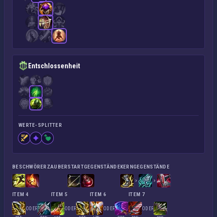
Entschlossenheit
WERTE-SPLITTER
BESCHWÖRERZAUBER
STARTGEGENSTÄNDE
KERNGEGENSTÄNDE
ITEM 4
ITEM 5
ITEM 6
ITEM 7
ODER
ODER
ODER
ODER