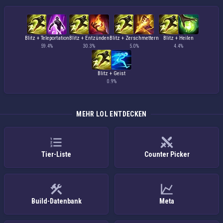
Blitz + Teleportation
Blitz + Entzünden
Blitz + Zerschmettern
Blitz + Heilen
59.4%
30.3%
5.0%
4.4%
Blitz + Geist
0.9%
MEHR LOL ENTDECKEN
Tier-Liste
Counter Picker
Build-Datenbank
Meta