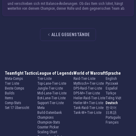
und verschieben sich mit Balance-Änderungen. Ob das Item sich lohnt, hängt
weiterhin von deinem Champion, deiner Rolle und dem gegnerischen Team ab.
ALLE GEGENSTÄNDE
Teamfight Tactics
League of Legends
World of Warcraft
Sprache
Meta-Comps
Tier-Liste
Raid-Tier-Liste
English
Tier Liste
Top-Lane-Tier-Liste
Mythisch+-Tier-Liste
Русский
Beste Comps
Jungle-Tier-Liste
DPS-Raid-Tier-Liste
Español
Builds
Mid-Lane-Tier-Liste
DPS-M+-Tier-Liste
Türkçe
Items
Bot-Lane-Tier-Liste
Heiler-Raid-Tier-Liste
Tiếng Việt
Comp-Stats
Support-Tier-Liste
Heiler-M+-Tier-Liste
Deutsch
Set 17 Übersicht
Meta
Tank-Raid-Tier-Liste
한국어
Build-Datenbank
Tank-M+-Tier-Liste
日本語
Champions
Português
Champion-Stats
Français
Counter Picker
Scaling Chart