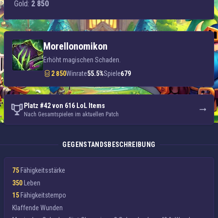
Gold:
2 850
Morellonomikon
Erhöht magischen Schaden.
2 850
Winrate
55.5%
Spiele
679
Platz #42 von 616 LoL Items
Nach Gesamtspielen im aktuellen Patch
GEGENSTANDSBESCHREIBUNG
75
Fähigkeitsstärke
350
Leben
15
Fähigkeitstempo
Klaffende Wunden