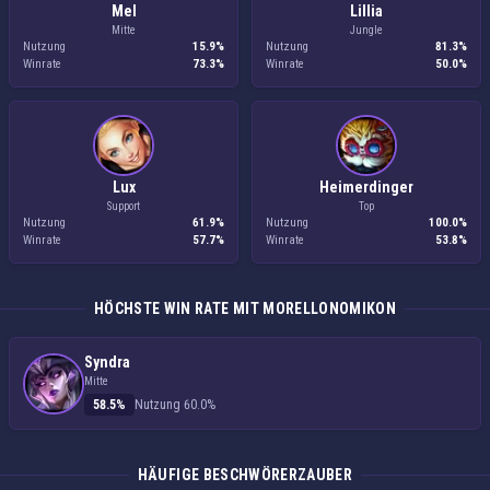
Mel
Lillia
Mitte
Jungle
Nutzung
15.9%
Nutzung
81.3%
Winrate
73.3%
Winrate
50.0%
Lux
Heimerdinger
Support
Top
Nutzung
61.9%
Nutzung
100.0%
Winrate
57.7%
Winrate
53.8%
HÖCHSTE WIN RATE MIT MORELLONOMIKON
Syndra
Mitte
58.5%
Nutzung 60.0%
HÄUFIGE BESCHWÖRERZAUBER