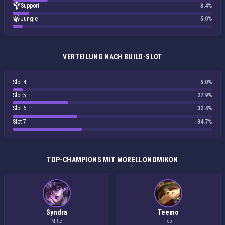
Support
8.4%
Jungle
5.0%
VERTEILUNG NACH BUILD-SLOT
Slot 4
5.0%
Slot 5
27.9%
Slot 6
32.4%
Slot 7
34.7%
TOP-CHAMPIONS MIT MORELLONOMIKON
Syndra
Teemo
Mitte
Top