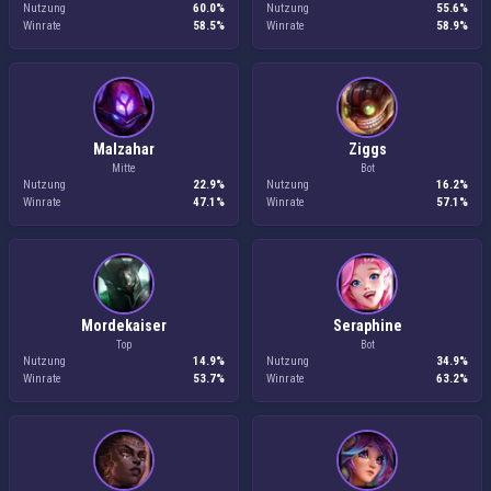
Nutzung
60.0%
Nutzung
55.6%
Winrate
58.5%
Winrate
58.9%
Malzahar
Ziggs
Mitte
Bot
Nutzung
22.9%
Nutzung
16.2%
Winrate
47.1%
Winrate
57.1%
Mordekaiser
Seraphine
Top
Bot
Nutzung
14.9%
Nutzung
34.9%
Winrate
53.7%
Winrate
63.2%