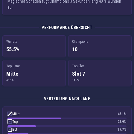
Magischer Schaden
fügt Champions 3 Sekunden lang
40 % Wunden
zu.
PERFORMANCE ÜBERSICHT
Winrate
Champions
55.5%
10
Top Lane
Top Slot
Mitte
Slot 7
45.1%
34.7%
VERTEILUNG NACH LANE
Mitte
45.1%
Top
23.9%
Bot
17.7%