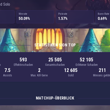
ed Solo
Winrate
Pickrate
Bann-Rate
50.09%
1.57%
0.69%
STATISTIKEN SION TOP
593
25 505
52 105
n
Effektivschaden
Gesamtschaden
Erlittener Schaden
7.5
2
12 605
211
Assists
Max. Kill-Serie
Gold
Minions getöt
MATCHUP-ÜBERBLICK