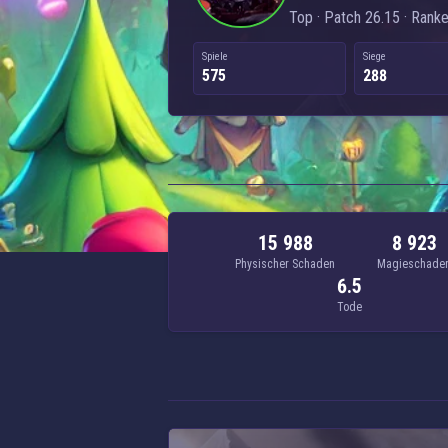
Top · Patch 26.15 · Rank
Spiele
Siege
575
288
15 988
8 923
Physischer Schaden
Magieschade
6.5
Tode