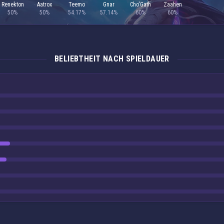
Renekton
Aatrox
Teemo
Gnar
Cho'Gath
Zaahen
50%
50%
54.17%
57.14%
60%
60%
BELIEBTHEIT NACH SPIELDAUER