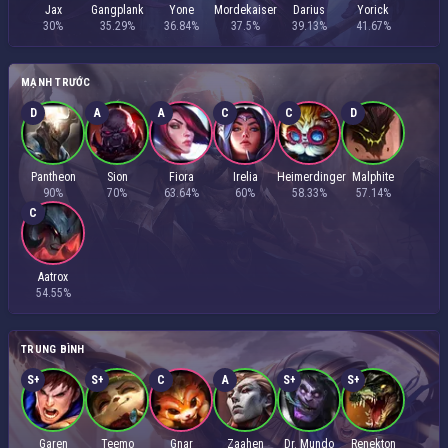
Jax
Gangplank
Yone
Mordekaiser
Darius
Yorick
30%
35.29%
36.84%
37.5%
39.13%
41.67%
MẠNH TRƯỚC
D
A
A
C
C
D
Pantheon
Sion
Fiora
Irelia
Heimerdinger
Malphite
90%
70%
63.64%
60%
58.33%
57.14%
C
Aatrox
54.55%
TRUNG BÌNH
S+
S+
C
A
S+
S+
Garen
Teemo
Gnar
Zaahen
Dr. Mundo
Renekton