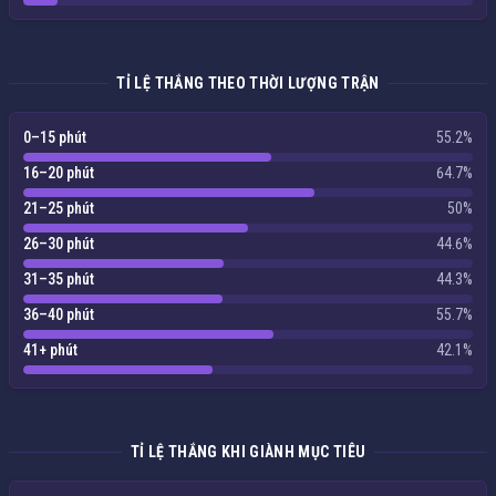
TỈ LỆ THẮNG THEO THỜI LƯỢNG TRẬN
0–15 phút
55.2%
16–20 phút
64.7%
21–25 phút
50%
26–30 phút
44.6%
31–35 phút
44.3%
36–40 phút
55.7%
41+ phút
42.1%
TỈ LỆ THẮNG KHI GIÀNH MỤC TIÊU