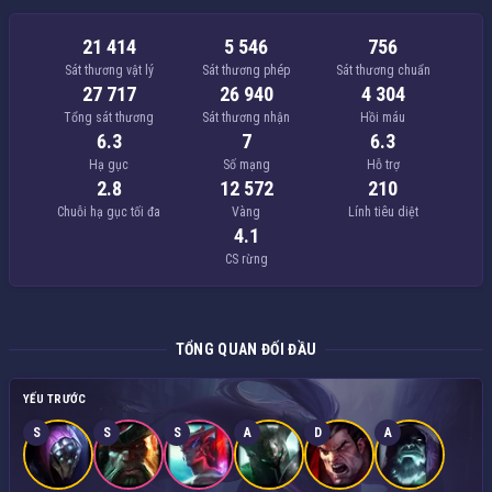
21 414
5 546
756
Sát thương vật lý
Sát thương phép
Sát thương chuẩn
27 717
26 940
4 304
Tổng sát thương
Sát thương nhận
Hồi máu
6.3
7
6.3
Hạ gục
Số mạng
Hỗ trợ
2.8
12 572
210
Chuỗi hạ gục tối đa
Vàng
Lính tiêu diệt
4.1
CS rừng
TỔNG QUAN ĐỐI ĐẦU
YẾU TRƯỚC
S
S
S
A
D
A