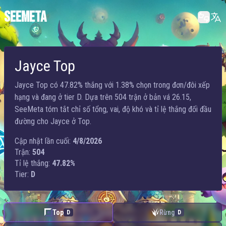
SEEMETA
Jayce Top
Jayce Top có 47.82% thắng với 1.38% chọn trong đơn/đôi xếp
hạng và đang ở tier D. Dựa trên 504 trận ở bản vá 26.15,
SeeMeta tóm tắt chỉ số tổng, vai, độ khó và tỉ lệ thắng đối đầu
đường cho Jayce ở Top.
Cập nhật lần cuối:
4/8/2026
Trận:
504
Tỉ lệ thắng:
47.82%
Tier:
D
Top
Rừng
D
D