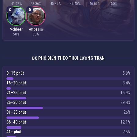
41.67%
42.86%
45.45%
45.45%
46.67%
50%
C
D
Volibear
Ambessa
50%
50%
ĐỘ PHỔ BIẾN THEO THỜI LƯỢNG TRẬN
0–15 phút
5.8%
16–20 phút
3.4%
21–25 phút
15.9%
26–30 phút
29.4%
31–35 phút
26%
36–40 phút
12.1%
41+ phút
7.5%