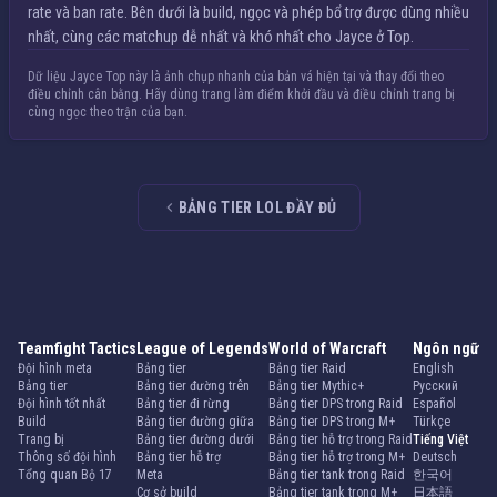
rate và ban rate. Bên dưới là build, ngọc và phép bổ trợ được dùng nhiều
nhất, cùng các matchup dễ nhất và khó nhất cho Jayce ở Top.
Dữ liệu Jayce Top này là ảnh chụp nhanh của bản vá hiện tại và thay đổi theo
điều chỉnh cân bằng. Hãy dùng trang làm điểm khởi đầu và điều chỉnh trang bị
cùng ngọc theo trận của bạn.
BẢNG TIER LOL ĐẦY ĐỦ
Teamfight Tactics
League of Legends
World of Warcraft
Ngôn ngữ
Đội hình meta
Bảng tier
Bảng tier Raid
English
Bảng tier
Bảng tier đường trên
Bảng tier Mythic+
Русский
Đội hình tốt nhất
Bảng tier đi rừng
Bảng tier DPS trong Raid
Español
Build
Bảng tier đường giữa
Bảng tier DPS trong M+
Türkçe
Trang bị
Bảng tier đường dưới
Bảng tier hỗ trợ trong Raid
Tiếng Việt
Thông số đội hình
Bảng tier hỗ trợ
Bảng tier hỗ trợ trong M+
Deutsch
Tổng quan Bộ 17
Meta
Bảng tier tank trong Raid
한국어
Cơ sở build
Bảng tier tank trong M+
日本語