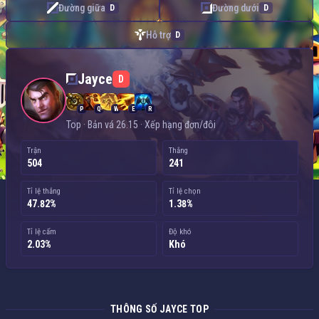
Đường giữa
Đường dưới
D
D
Hỗ trợ
D
Jayce — Top
Jayce
D
P
Q
W
E
R
Top · Bản vá 26.15 · Xếp hạng đơn/đôi
Trận
Thắng
504
241
Tỉ lệ thắng
Tỉ lệ chọn
47.82%
1.38%
Tỉ lệ cấm
Độ khó
2.03%
Khó
THÔNG SỐ JAYCE TOP