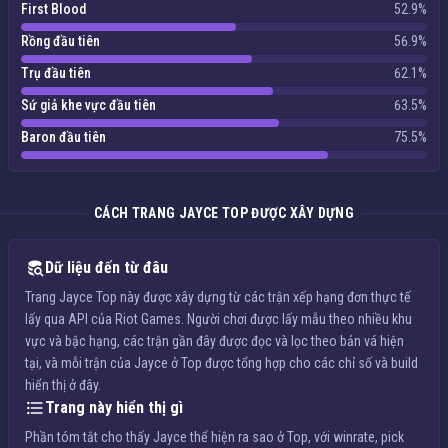
First Blood
52.9%
Rồng đầu tiên
56.9%
Trụ đầu tiên
62.1%
Sứ giả khe vực đầu tiên
63.5%
Baron đầu tiên
75.5%
CÁCH TRANG JAYCE TOP ĐƯỢC XÂY DỰNG
Dữ liệu đến từ đâu
Trang Jayce Top này được xây dựng từ các trận xếp hạng đơn thực tế
lấy qua API của Riot Games. Người chơi được lấy mẫu theo nhiều khu
vực và bậc hạng, các trận gần đây được đọc và lọc theo bản vá hiện
tại, và mỗi trận của Jayce ở Top được tổng hợp cho các chỉ số và build
hiển thị ở đây.
Trang này hiển thị gì
Phần tóm tắt cho thấy Jayce thể hiện ra sao ở Top, với winrate, pick