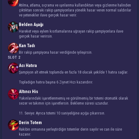
Atılma, atlama, sıçrama ve ışınlanma kullandıktan veya gizlenme halinden
çıktıktan sonraki rakip şampiyonlara yönelik hasar veren normal saldırılar
ve yetenekler ilave gerçek hasar verir.
Belden Aşağı
Hareket veya eylem kısıtlamalarına uğrayan rakip şampiyonlara ilave
gerçek hasar verirsin.
Kan Tadı
Bir rakip şampiyona hasar verdiğinde iyileşirsin.
SLOT 2
Acı Hatıra
Şampiyon alt etmek toplamda en fazla 18 olacak şekilde 1 hatıra sağlar.
Topladığın hatıra başına 6 Ziynet Hızı kazandırır.
Altıncı His
Yakınlarındaki işaretlenmemiş ve görülmemiş bir totemi otomatik olarak
sezer ve takımın için işaretlersin. Bekleme süresi uzundur.
11. Seviye: Ayrıca totemi 10 saniyeliğine açığa çıkarırsın.
Derin Totem
Rakibin ormanına yerleştirdiğin totemler
derin
sayılır ve can ile süre
kazanır.