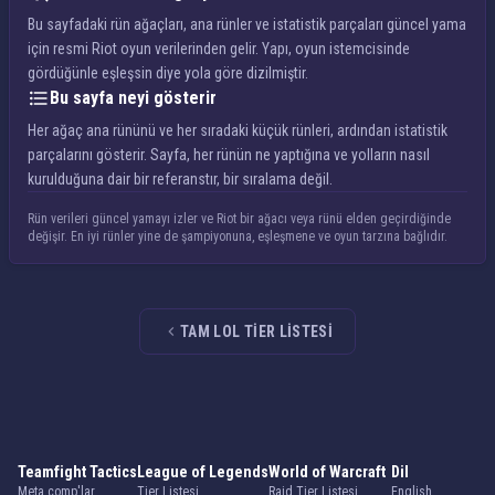
Bu sayfadaki rün ağaçları, ana rünler ve istatistik parçaları güncel yama
için resmi Riot oyun verilerinden gelir. Yapı, oyun istemcisinde
gördüğünle eşleşsin diye yola göre dizilmiştir.
Bu sayfa neyi gösterir
Her ağaç ana rününü ve her sıradaki küçük rünleri, ardından istatistik
parçalarını gösterir. Sayfa, her rünün ne yaptığına ve yolların nasıl
kurulduğuna dair bir referanstır, bir sıralama değil.
Rün verileri güncel yamayı izler ve Riot bir ağacı veya rünü elden geçirdiğinde
değişir. En iyi rünler yine de şampiyonuna, eşleşmene ve oyun tarzına bağlıdır.
TAM LOL TIER LISTESI
Teamfight Tactics
League of Legends
World of Warcraft
Dil
Meta comp'lar
Tier Listesi
Raid Tier Listesi
English