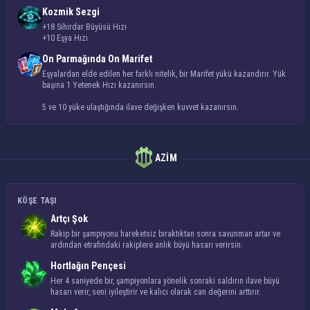
Kozmik Sezgi
+
18
Sihirdar Büyüsü Hızı
+
10
Eşya Hızı
On Parmağında On Marifet
Eşyalardan elde edilen her farklı nitelik, bir Marifet yükü kazandırır. Yük
başına
1 Yetenek Hızı
kazanırsın.
5 ve 10 yüke ulaştığında ilave değişken kuvvet kazanırsın.
AZIM
KÖŞE TAŞI
Artçı Şok
Rakip bir şampiyonu hareketsiz bıraktıktan sonra savunman artar ve
ardından etrafındaki rakiplere anlık büyü hasarı verirsin.
Hortlağın Pençesi
Her 4 saniyede bir, şampiyonlara yönelik sonraki saldırın ilave büyü
hasarı verir, seni iyileştirir ve kalıcı olarak can değerini arttırır.