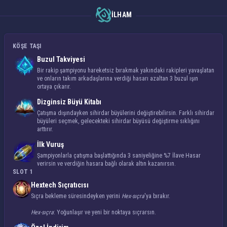
İLHAM
KÖŞE TAŞI
Buzul Takviyesi
Bir rakip şampiyonu hareketsiz bırakmak yakındaki rakipleri yavaşlatan
ve onların takım arkadaşlarına verdiği hasarı azaltan 3 buzul ışın
ortaya çıkarır.
Dizginsiz Büyü Kitabı
Çatışma dışındayken sihirdar büyülerini değiştirebilirsin. Farklı sihirdar
büyüleri seçmek, gelecekteki sihirdar büyüsü değiştirme sıklığını
arttırır.
İlk Vuruş
Şampiyonlarla çatışma başlattığında 3 saniyeliğine %7 İlave Hasar
verirsin ve verdiğin hasara bağlı olarak altın kazanırsın.
SLOT 1
Hextech Sıçratıcısı
Sıçra bekleme süresindeyken yerini
Hex-sıçra
'ya bırakır.
Hex-sıçra
: Yoğunlaşır ve yeni bir noktaya sıçrarsın.