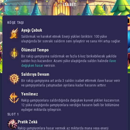
İSABET
KÖŞE TAŞI
Ayağı Çabuk
Saldırmak ve hareket etmek Enerji yükleri biriktirir. 100 yüke
ulaştığında bir sonraki saldırın seni iyileştirir ve sana HH artışı sağlar.
Ölümcül Tempo
Bir rakip şampiyona saldırmak en fazla 6 kez birikebilecek şekilde
saldırı hızı kazandırır. Azami yüke ulaştığında saldırı halinde
ilave
değişken hasar
verirsin.
Saldırıya Devam
Bir rakip şampiyona art arda 3 saldırı isabet ettirmek ilave hasar verir
ve şampiyonlarla çatışmadan ayrılana kadar hasarını arttırır.
Yenilmez
Rakip şampiyonlara saldırdığında değişken kuvvet yükleri kazanırsın.
12 yüke ulaştığında şampiyonlara verdiğin hasarın belli bir bölümüne
eşdeğer miktarda iyileşirsin.
SLOT 1
Pratik Zekâ
Rakip şampiyonlara hasar vermek az miktarda mana veya enerji