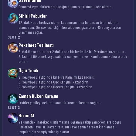
Özel İndirim
Efsanevi eşya alırken harcadığın altının bir kısmını iade alırsın.
Sihirli Pabuçlar
12. dakikada bedava çizme kazanırsın ama bu andan önce çizme
alamazsın. Gerçekleştirdiğin her alt etme, çizmelere 45 saniye erken
ulaşmanı sağlar.
SLOT 2
Peksimet Teslimatı
6. dakikaya kadar her 2 dakikada bir bedelsiz bir Peksimet kazanırsın.
Peksimet tüketmek veya satmak can yeniler ve azami canını kalıcı olarak
arttırır.
Üçlü Tonik
3. seviyeye ulaştığında bir Hırs Karışımı kazandırır.
6. seviyeye ulaştığında Güç Karışımı kazandırır.
9. seviyeye ulaştığında Beceri Karışımı kazandırır.
Zaman Büken Karışım
İksirler yenileyecekleri canın bir kısmını hemen sağlar.
SLOT 3
Hızını Al
Yakınındaki hareket kısıtlamasına uğramış rakip şampiyonlara doğru
ilerlerken ilave HH kazanırsın. Bu ilave senin hareket kısıtlaması
uyguladığın şampiyonlar için artar.