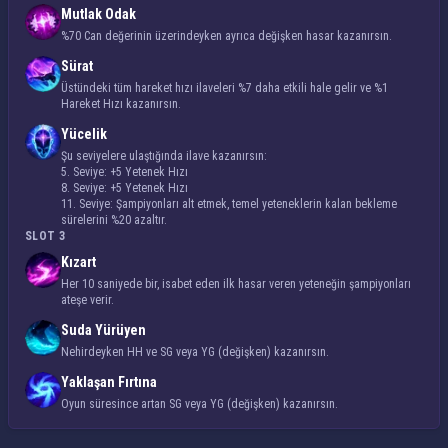
Mutlak Odak
%70 Can değerinin üzerindeyken ayrıca değişken hasar kazanırsın.
Sürat
Üstündeki tüm
hareket hızı
ilaveleri %7 daha etkili hale gelir ve
%1
Hareket Hızı
kazanırsın.
Yücelik
Şu seviyelere ulaştığında ilave kazanırsın:
5. Seviye: +5 Yetenek Hızı
8. Seviye: +5 Yetenek Hızı
11. Seviye: Şampiyonları alt etmek, temel yeteneklerin kalan bekleme
sürelerini %20 azaltır.
SLOT 3
Kızart
Her 10 saniyede bir, isabet eden ilk hasar veren yeteneğin şampiyonları
ateşe verir.
Suda Yürüyen
Nehirdeyken HH ve SG veya YG (değişken) kazanırsın.
Yaklaşan Fırtına
Oyun süresince artan SG veya YG (değişken) kazanırsın.