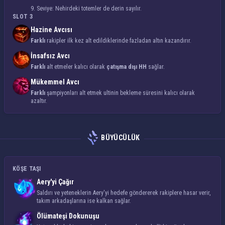
9. Seviye: Nehirdeki totemler de
derin
sayılır.
SLOT 3
Hazine Avcısı
Farklı
rakipler ilk kez alt edildiklerinde fazladan altın kazandırır.
İnsafsız Avcı
Farklı
alt etmeler kalıcı olarak
çatışma dışı HH
sağlar.
Mükemmel Avcı
Farklı
şampiyonları alt etmek ultinin bekleme süresini kalıcı olarak
azaltır.
BÜYÜCÜLÜK
KÖŞE TAŞI
Aery'yi Çağır
Saldırı ve yeteneklerin Aery'yi hedefe göndererek rakiplere hasar verir,
takım arkadaşlarına ise kalkan sağlar.
Ölümateşi Dokunuşu