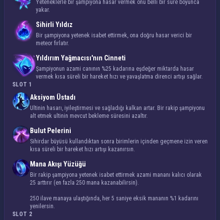
Yeteneklerle bir şampiyona hasar vermek onu belli bir süre boyunca
yakar.
Sihirli Yıldız
Bir şampiyona yetenek isabet ettirmek, ona doğru hasar verici bir
meteor fırlatır.
Yıldırım Yağmacısı'nın Cinneti
Şampiyonun azami canının %25 kadarına eşdeğer miktarda hasar
vermek kısa süreli bir hareket hızı ve yavaşlatma direnci artışı sağlar.
SLOT 1
Aksiyom Üstadı
Ultinin hasarı, iyileştirmesi ve sağladığı kalkan artar. Bir rakip şampiyonu
alt etmek ultinin mevcut bekleme süresini azaltır.
Bulut Pelerini
Sihirdar büyüsü kullandıktan sonra birimlerin içinden geçmene izin veren
kısa süreli bir
hareket hızı
artışı kazanırsın.
Mana Akışı Yüzüğü
Bir rakip şampiyona yetenek isabet ettirmek azami mananı kalıcı olarak
25 arttırır (en fazla 250 mana kazanabilirsin).
250 ilave manaya ulaştığında, her 5 saniye eksik mananın %1 kadarını
yenilersin.
SLOT 2