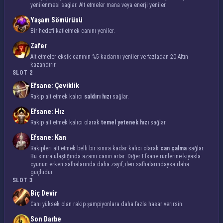
yenilenmesi sağlar. Alt etmeler mana veya enerji yeniler.
Yaşam Sömürüsü
Bir hedefi katletmek canını yeniler.
Zafer
Alt etmeler eksik canının %5 kadarını yeniler ve fazladan 20 Altın
kazandırır.
SLOT 2
Efsane: Çeviklik
Rakip alt etmek kalıcı
saldırı hızı
sağlar.
Efsane: Hız
Rakip alt etmek kalıcı olarak
temel yetenek hızı
sağlar.
Efsane: Kan
Rakipleri alt etmek belli bir sınıra kadar kalıcı olarak
can çalma
sağlar.
Bu sınıra ulaştığında azami canın artar. Diğer Efsane rünlerine kıyasla
oyunun erken safhalarında daha zayıf, ileri safhalarındaysa daha
güçlüdür.
SLOT 3
Biç Devir
Canı yüksek olan rakip şampiyonlara daha fazla hasar verirsin.
Son Darbe