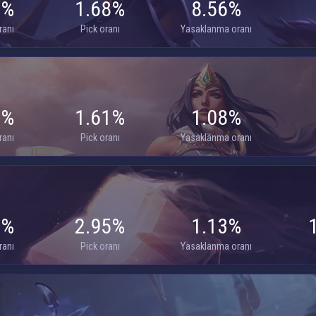
3%
1.68%
8.56%
ranı
Pick oranı
Yasaklanma oranı
5%
1.61%
1.08%
ranı
Pick oranı
Yasaklanma oranı
8%
2.95%
1.13%
ranı
Pick oranı
Yasaklanma oranı