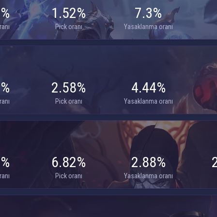
4%
1.52%
7.3%
ranı
Pick oranı
Yasaklanma oranı
1%
2.58%
4.44%
ranı
Pick oranı
Yasaklanma oranı
6%
6.82%
2.88%
ranı
Pick oranı
Yasaklanma oranı