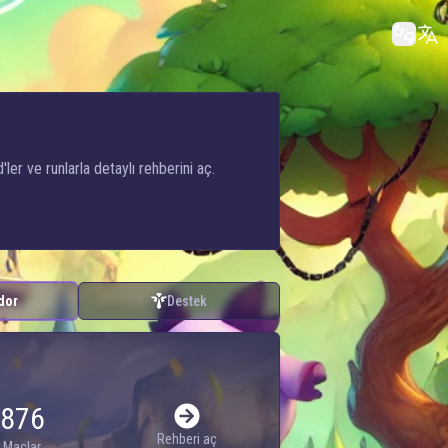
er ve runlarla detaylı rehberini aç.
idor
Destek
876
Rehberi aç
Maçlar