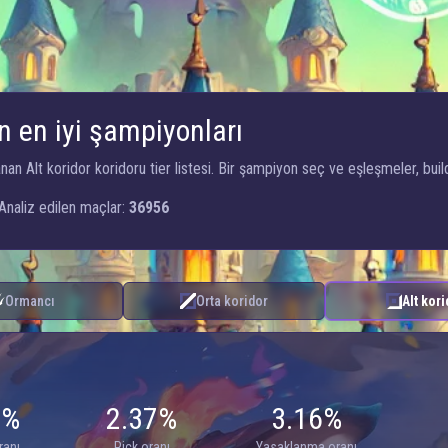
n en iyi şampiyonları
 Alt koridor koridoru tier listesi. Bir şampiyon seç ve eşleşmeler, build'l
Analiz edilen maçlar:
36956
Ormancı
Orta koridor
Alt kor
8%
2.37%
3.16%
ranı
Pick oranı
Yasaklanma oranı