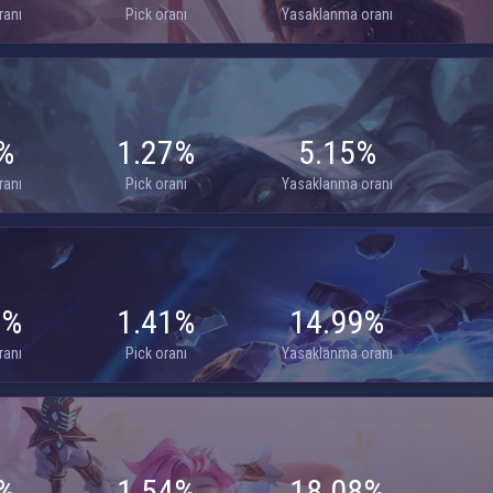
ranı
Pick oranı
Yasaklanma oranı
%
1.27%
5.15%
ranı
Pick oranı
Yasaklanma oranı
4%
1.41%
14.99%
ranı
Pick oranı
Yasaklanma oranı
%
1.54%
18.08%