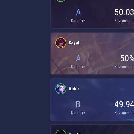
A
50.0
Kademe
Kazanma o
Xayah
A
50
Kademe
Kazanma o
Ashe
B
49.9
Kademe
Kazanma o