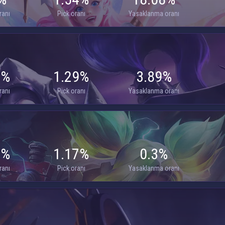
ranı
Pick oranı
Yasaklanma oranı
6%
1.29%
3.89%
ranı
Pick oranı
Yasaklanma oranı
4%
1.17%
0.3%
ranı
Pick oranı
Yasaklanma oranı