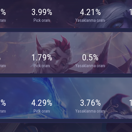
3%
3.99%
4.21%
ranı
Pick oranı
Yasaklanma oranı
%
1.79%
0.5%
ranı
Pick oranı
Yasaklanma oranı
4%
4.29%
3.76%
ranı
Pick oranı
Yasaklanma oranı