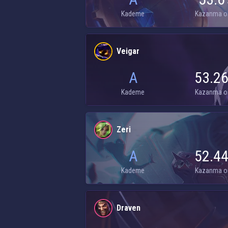
Kademe
Kazanma o
Veigar
A
53.2
Kademe
Kazanma o
Zeri
A
52.4
Kademe
Kazanma o
Draven