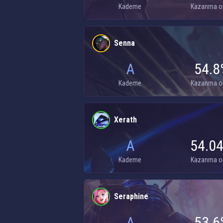
Kademe
Kazanma o
Senna
A
54.8
Kademe
Kazanma o
Xerath
A
54.0
Kademe
Kazanma o
Seraphine
A
53.6