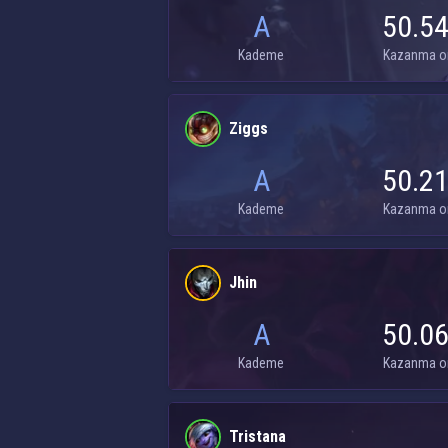
A
50.5
Kademe
Kazanma o
Ziggs
A
50.2
Kademe
Kazanma o
Jhin
A
50.0
Kademe
Kazanma o
Tristana