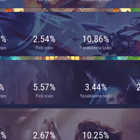
5%
2.54%
10.86%
ranı
Pick oranı
Yasaklanma oranı
%
5.57%
3.44%
ranı
Pick oranı
Yasaklanma oranı
2%
2.67%
10.25%