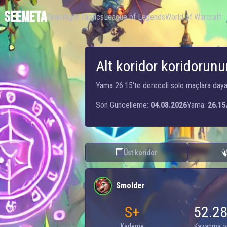
SEEMETA
Teamfight Tactics
League of Legends
World of Warcraft
Alt koridor koridorunu
Yama 26.15'te dereceli solo maçlara dayanan
Son Güncelleme:
04.08.2026
Yama:
26.15
Üst koridor
Smolder
S+
52.2
Kademe
Kazanma o