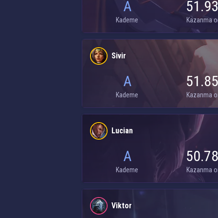
A
51.9
Kademe
Kazanma o
Sivir
A
51.8
Kademe
Kazanma o
Lucian
A
50.7
Kademe
Kazanma o
Viktor