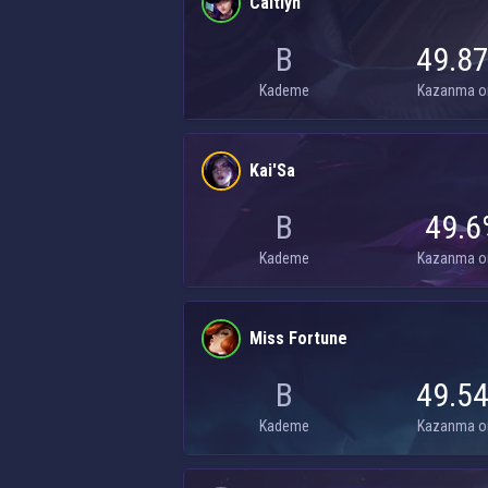
Caitlyn
B
49.8
Kademe
Kazanma o
Kai'Sa
B
49.6
Kademe
Kazanma o
Miss Fortune
B
49.5
Kademe
Kazanma o