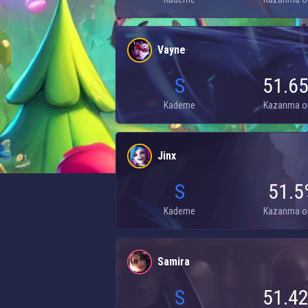
Vayne
S
51.6
Kademe
Kazanma o
Jinx
S
51.5
Kademe
Kazanma o
Samira
S
51.4