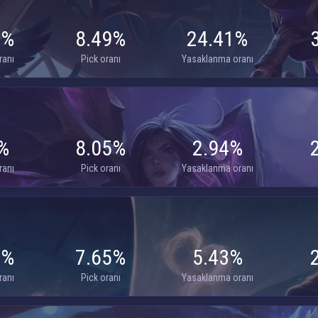
7%
8.49%
24.41%
ranı
Pick oranı
Yasaklanma oranı
%
8.05%
2.94%
ranı
Pick oranı
Yasaklanma oranı
4%
7.65%
5.43%
ranı
Pick oranı
Yasaklanma oranı