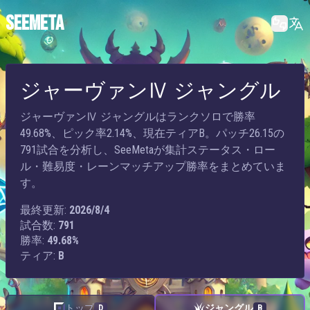
SEEMETA
ジャーヴァンⅣ ジャングル
ジャーヴァンⅣ ジャングルはランクソロで勝率
49.68%、ピック率2.14%、現在ティアB。パッチ26.15の
791試合を分析し、SeeMetaが集計ステータス・ロー
ル・難易度・レーンマッチアップ勝率をまとめていま
す。
最終更新:
2026/8/4
試合数:
791
勝率:
49.68%
ティア:
B
トップ
ジャングル
D
B