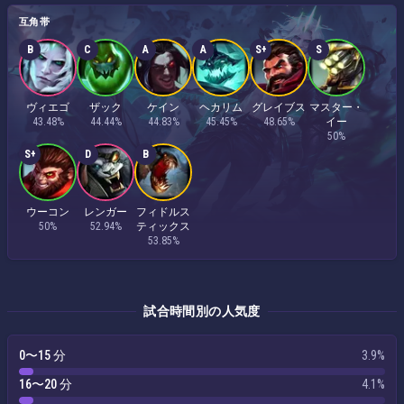
互角帯
B
C
A
A
S+
S
ヴィエゴ
ザック
ケイン
ヘカリム
グレイブス
マスター・
43.48%
44.44%
44.83%
45.45%
48.65%
イー
50%
S+
D
B
ウーコン
レンガー
フィドルス
50%
52.94%
ティックス
53.85%
試合時間別の人気度
0〜15 分
3.9%
16〜20 分
4.1%