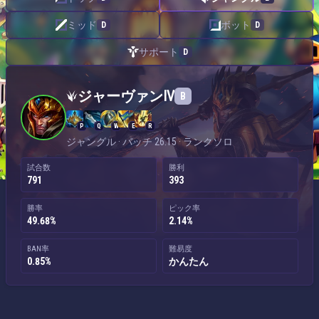
ミッド
ボット
D
D
サポート
D
ジャーヴァンⅣ — ジャングル
ジャーヴァンⅣ
B
P
Q
W
E
R
ジャングル · パッチ 26.15 · ランクソロ
試合数
勝利
791
393
勝率
ピック率
49.68%
2.14%
BAN率
難易度
0.85%
かんたん