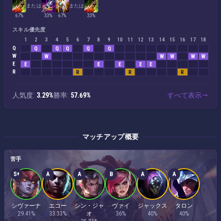
または
または
67%
33%
67%
33%
スキル優先度
1
2
3
4
5
6
7
8
9
10
11
12
13
14
15
16
17
18
Q
Q
Q
Q
Q
Q
W
W
W
W
W
W
E
E
E
E
E
E
R
R
R
R
人気度:
3.29%
勝率:
57.69%
すべて表示
マッチアップ概要
苦手
S+
A
A
B
A
A
シヴァーナ
エコー
シン・ジャ
ヴァイ
ジャックス
タロン
29.41%
33.33%
オ
36%
40%
40%