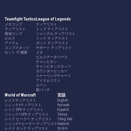
Teamfight Tactics
League of Legends
メタコンプ
ティアリスト
ティアリスト
トップ ティアリスト
最強コンプ
ジャングル ティアリスト
ビルド
ミッド ティアリスト
アイテム
ボット ティアリスト
コンプスタッツ
サポート ティアリスト
セット 17 概要
メタ
ビルドデータベース
チャンピオン
チャンピオンスタッツ
カウンターピッカー
スケーリングチャート
アイテムリスト
ルーン
新パッチ
World of Warcraft
言語
レイドティアリスト
English
ミシック+ティアリスト
Русский
レイド DPS ティアリスト
Español
ミシック+ DPS ティアリスト
Türkçe
レイド ヒーラー ティアリスト
Tiếng Việt
ミシック+ ヒーラー ティアリスト
Deutsch
レイド タンク ティアリスト
한국어