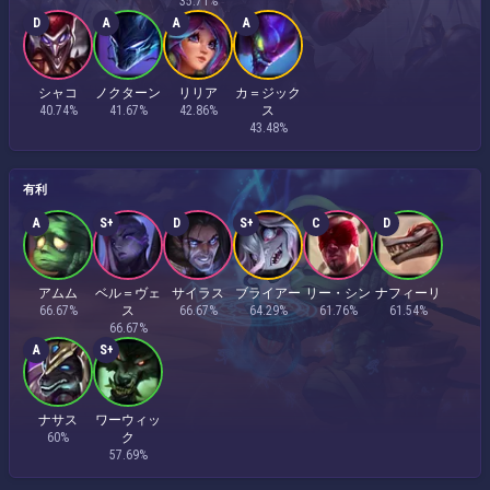
35.71%
D
A
A
A
シャコ
ノクターン
リリア
カ＝ジック
40.74%
41.67%
42.86%
ス
43.48%
有利
A
S+
D
S+
C
D
アムム
ベル＝ヴェ
サイラス
ブライアー
リー・シン
ナフィーリ
66.67%
ス
66.67%
64.29%
61.76%
61.54%
66.67%
A
S+
ナサス
ワーウィッ
60%
ク
57.69%