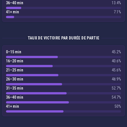
36–40 min
13.4%
41+ min
7.1%
TAUX DE VICTOIRE PAR DURÉE DE PARTIE
0–15 min
45.2%
16–20 min
40.6%
21–25 min
45.6%
26–30 min
48.9%
31–35 min
52.7%
36–40 min
54.7%
41+ min
50%