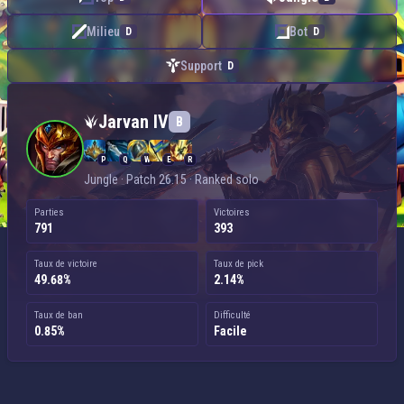
Milieu
Bot
D
D
Support
D
Jarvan IV — Jungle
Jarvan IV
B
P
Q
W
E
R
Jungle · Patch 26.15 · Ranked solo
Parties
Victoires
791
393
Taux de victoire
Taux de pick
49.68%
2.14%
Taux de ban
Difficulté
0.85%
Facile