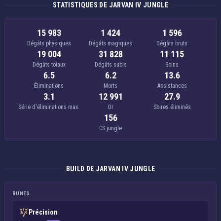
STATISTIQUES DE JARVAN IV JUNGLE
15 983
1 424
1 596
Dégâts physiques
Dégâts magiques
Dégâts bruts
19 004
31 828
11 115
Dégâts totaux
Dégâts subis
Soins
6.5
6.2
13.6
Éliminations
Morts
Assistances
3.1
12 991
27.9
Série d'éliminations max.
Or
Sbires éliminés
156
CS jungle
BUILD DE JARVAN IV JUNGLE
RUNES
Précision