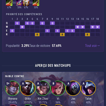
OU
OU
67%
33%
67%
33%
PRIORITÉ DES COMPÉTENCES
1
2
3
4
5
6
7
8
9
10
11
12
13
14
15
16
17
18
Q
Q
Q
Q
Q
Q
W
W
W
W
W
W
E
E
E
E
E
E
R
R
R
R
Popularité:
3.29%
Taux de victoire:
57.69%
Tout voir
APERÇU DES MATCHUPS
FAIBLE CONTRE
S+
A
A
B
A
A
Shyvana
Ekko
Xin Zhao
Vi
Jax
Talon
29.41%
33.33%
35.71%
36%
40%
40%