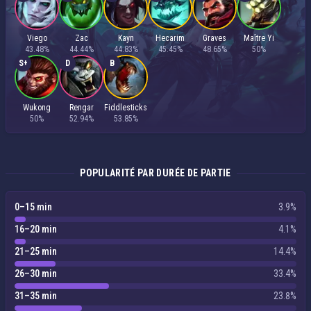
Viego
Zac
Kayn
Hecarim
Graves
Maître Yi
43.48%
44.44%
44.83%
45.45%
48.65%
50%
S+
D
B
Wukong
Rengar
Fiddlesticks
50%
52.94%
53.85%
POPULARITÉ PAR DURÉE DE PARTIE
0–15 min
3.9%
16–20 min
4.1%
21–25 min
14.4%
26–30 min
33.4%
31–35 min
23.8%