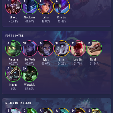
D
A
A
A
Shaco
Nocturne
Lillia
Kha'Zix
40.74%
41.67%
42.86%
43.48%
FORT CONTRE
A
S+
D
S+
C
D
Amumu
Bel'Veth
Sylas
Briar
Lee Sin
Naafiri
66.67%
66.67%
66.67%
64.29%
61.76%
61.54%
A
S+
Nasus
Warwick
60%
57.69%
MILIEU DE TABLEAU
B
C
A
A
S+
S