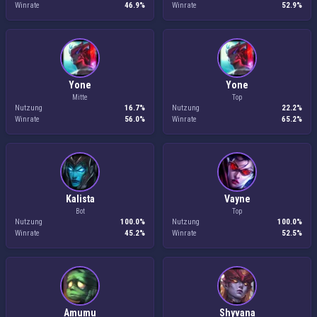
Winrate
46.9%
Winrate
52.9%
Yone
Yone
Mitte
Top
Nutzung
16.7%
Nutzung
22.2%
Winrate
56.0%
Winrate
65.2%
Kalista
Vayne
Bot
Top
Nutzung
100.0%
Nutzung
100.0%
Winrate
45.2%
Winrate
52.5%
Amumu
Shyvana