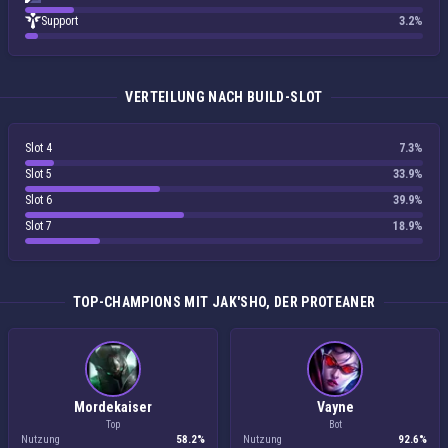
Support
3.2%
VERTEILUNG NACH BUILD-SLOT
Slot 4
7.3%
Slot 5
33.9%
Slot 6
39.9%
Slot 7
18.9%
TOP-CHAMPIONS MIT JAK'SHO, DER PROTEANER
Mordekaiser
Vayne
Top
Bot
Nutzung
58.2%
Nutzung
92.6%