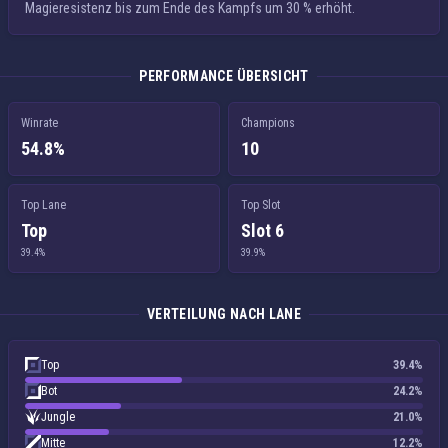
Magieresistenz
bis zum Ende des Kampfs um 30 % erhöht.
PERFORMANCE ÜBERSICHT
Winrate
Champions
54.8%
10
Top Lane
Top Slot
Top
Slot 6
39.4%
39.9%
VERTEILUNG NACH LANE
Top
39.4%
Bot
24.2%
Jungle
21.0%
Mitte
12.2%