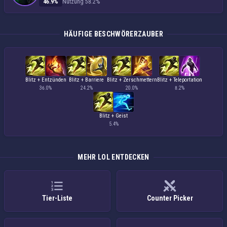
46.9%
Nutzung 58.2%
HÄUFIGE BESCHWÖRERZAUBER
Blitz + Entzünden
Blitz + Barriere
Blitz + Zerschmettern
Blitz + Teleportation
36.0%
24.2%
20.0%
8.2%
Blitz + Geist
5.4%
MEHR LOL ENTDECKEN
Tier-Liste
Counter Picker