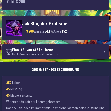
Gold:
3 200
Jak'Sho, der Proteaner
3 200
Winrate
54.8%
Spiele
852
Platz #31 von 616 LoL Items
Nach Gesamtspielen im aktuellen Patch
GEGENSTANDSBESCHREIBUNG
350
Leben
45
Rüstung
45
Magieresistenz
Widerstandskraft der Leerengeborenen
Nach 5 Sekunden im Kampf mit Champions werden deine
Rüstung
und