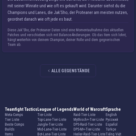
mit seiner Winrate und wie oft es gekauft wird. Darunter siehst du die
Champions und Lanes, die Jak'Sho, der Proteaner am meisten nutzen,
geordnet danach wie oft jede es baut.
Diese Jak'Sho, der Proteaner Daten sind eine Momentaufnahme des aktuellen
Patches und verschieben sich mit Balance-Änderungen. Ob das Item sich lohnt,
hängt weiterhin von deinem Champion, deiner Rolle und dem gegnerischen
Team ab.
ALLE GEGENSTÄNDE
Teamfight Tactics
League of Legends
World of Warcraft
Sprache
Meta-Comps
Tier-Liste
Raid-Tier-Liste
English
Tier Liste
Top-Lane-Tier-Liste
Mythisch+-Tier-Liste
Русский
Beste Comps
Jungle-Tier-Liste
DPS-Raid-Tier-Liste
Español
Builds
Mid-Lane-Tier-Liste
DPS-M+-Tier-Liste
Türkçe
Items
Bot-Lane-Tier-Liste
Heiler-Raid-Tier-Liste
Tiếng Việt