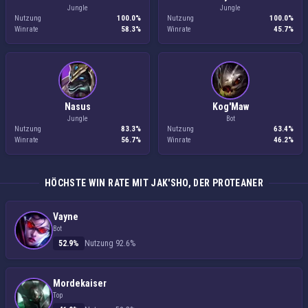
Jungle
Jungle
Nutzung
100.0%
Nutzung
100.0%
Winrate
58.3%
Winrate
45.7%
Nasus
Kog'Maw
Jungle
Bot
Nutzung
83.3%
Nutzung
63.4%
Winrate
56.7%
Winrate
46.2%
HÖCHSTE WIN RATE MIT JAK'SHO, DER PROTEANER
Vayne
Bot
52.9%
Nutzung 92.6%
Mordekaiser
Top