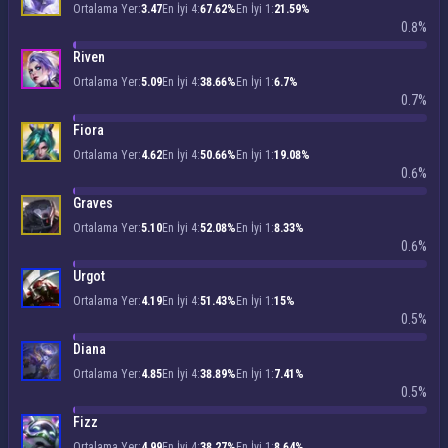
Ortalama Yer:
3.47
En İyi 4:
67.62%
En İyi 1:
21.59%
0.8%
Riven
Ortalama Yer:
5.09
En İyi 4:
38.66%
En İyi 1:
6.7%
0.7%
Fiora
Ortalama Yer:
4.62
En İyi 4:
50.66%
En İyi 1:
19.08%
0.6%
Graves
Ortalama Yer:
5.10
En İyi 4:
52.08%
En İyi 1:
8.33%
0.6%
Urgot
Ortalama Yer:
4.19
En İyi 4:
51.43%
En İyi 1:
15%
0.5%
Diana
Ortalama Yer:
4.85
En İyi 4:
38.89%
En İyi 1:
7.41%
0.5%
Fizz
Ortalama Yer:
4.99
En İyi 4:
38.27%
En İyi 1:
8.64%