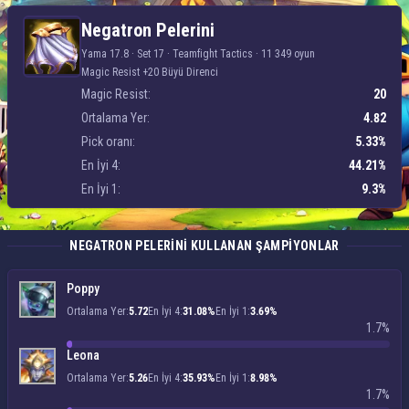
Negatron Pelerini
Negatron Pelerini
Yama 17.8 · Set 17 ·
Teamfight Tactics
·
11 349 oyun
Magic Resist +20 Büyü Direnci
Magic Resist:
20
Ortalama Yer:
4.82
Pick oranı:
5.33%
En İyi 4:
44.21%
En İyi 1:
9.3%
NEGATRON PELERINI KULLANAN ŞAMPIYONLAR
Poppy
Ortalama Yer:
5.72
En İyi 4:
31.08%
En İyi 1:
3.69%
1.7%
Leona
Ortalama Yer:
5.26
En İyi 4:
35.93%
En İyi 1:
8.98%
1.7%