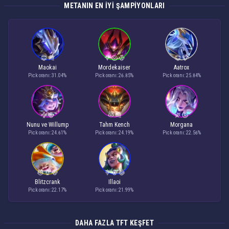
METANIN EN IYI ŞAMPIYONLARI
Maokai
Mordekaiser
Aatrox
Pick oranı: 31.04%
Pick oranı: 26.85%
Pick oranı: 25.84%
Nunu ve Willump
Tahm Kench
Morgana
Pick oranı: 24.61%
Pick oranı: 24.19%
Pick oranı: 22.56%
Blitzcrank
Illaoi
Pick oranı: 22.17%
Pick oranı: 21.99%
DAHA FAZLA TFT KEŞFET