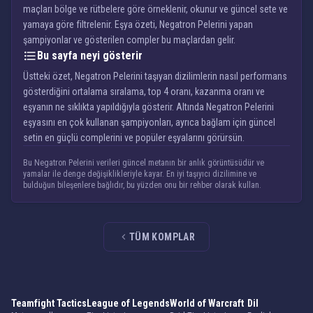
maçları bölge ve rütbelere göre örneklenir, okunur ve güncel sete ve
yamaya göre filtrelenir. Eşya özeti, Negatron Pelerini yapan
şampiyonlar ve gösterilen compler bu maçlardan gelir.
Bu sayfa neyi gösterir
Üstteki özet, Negatron Pelerini taşıyan dizilimlerin nasıl performans
gösterdiğini ortalama sıralama, top 4 oranı, kazanma oranı ve
eşyanın ne sıklıkta yapıldığıyla gösterir. Altında Negatron Pelerini
eşyasını en çok kullanan şampiyonları, ayrıca bağlam için güncel
setin en güçlü complerini ve popüler eşyalarını görürsün.
Bu Negatron Pelerini verileri güncel metanın bir anlık görüntüsüdür ve
yamalar ile denge değişiklikleriyle kayar. En iyi taşıyıcı dizilimine ve
bulduğun bileşenlere bağlıdır, bu yüzden onu bir rehber olarak kullan.
TÜM KOMPLAR
Teamfight Tactics
League of Legends
World of Warcraft
Dil