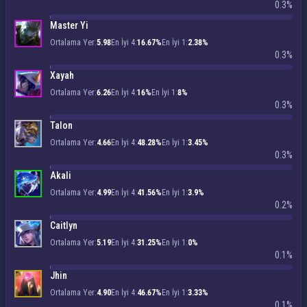
0.3%
Master Yi
Ortalama Yer:
5.98
En İyi 4:
16.67%
En İyi 1:
2.38%
0.3%
Xayah
Ortalama Yer:
6.26
En İyi 4:
16%
En İyi 1:
8%
0.3%
Talon
Ortalama Yer:
4.66
En İyi 4:
48.28%
En İyi 1:
3.45%
0.3%
Akali
Ortalama Yer:
4.99
En İyi 4:
41.56%
En İyi 1:
3.9%
0.2%
Caitlyn
Ortalama Yer:
5.19
En İyi 4:
31.25%
En İyi 1:
0%
0.1%
Jhin
Ortalama Yer:
4.90
En İyi 4:
46.67%
En İyi 1:
3.33%
0.1%