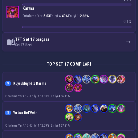
Karma
Ortalama Yer:
5.03
En İyi 4:
40%
En İyi 1:
2.86%
0.1%
TFT Set 17 parçası
Set 17 özeti
TOP SET 17 COMP'LARI
Kuyrukluyıldız Karma
S
Ortalama Yer 4.17
·
En İyi 1 18.03%
·
En İyi 4 56.41%
Yırtıcı Bel'Veth
S
Ortalama Yer 4.17
·
En İyi 1 12.39%
·
En İyi 4 57.21%