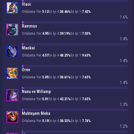
Illaoi
Ortalama Yer:
5.12
En İyi 4:
38.46%
En İyi 1:
7.42%
1.6%
Rammus
Ortalama Yer:
4.95
En İyi 4:
39.19%
En İyi 1:
7.03%
1.4%
Maokai
Ortalama Yer:
4.57
En İyi 4:
48.25%
En İyi 1:
9.63%
1.4%
Ornn
Ortalama Yer:
5.05
En İyi 4:
38.61%
En İyi 1:
7.65%
1.4%
Nunu ve Willump
Ortalama Yer:
5.01
En İyi 4:
42.21%
En İyi 1:
7.65%
1.3%
Muhteşem Meka
Ortalama Yer:
5.10
En İyi 4:
38.33%
En İyi 1:
7.78%
1.2%