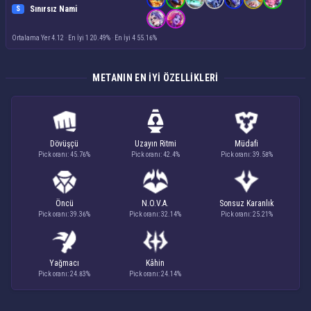
Sınırsız Nami
S
Ortalama Yer 4.12
·
En İyi 1 20.49%
·
En İyi 4 55.16%
METANIN EN IYI ÖZELLIKLERI
Dövüşçü
Uzayın Ritmi
Müdafi
Pick oranı: 45.76%
Pick oranı: 42.4%
Pick oranı: 39.58%
Öncü
N.O.V.A.
Sonsuz Karanlık
Pick oranı: 39.36%
Pick oranı: 32.14%
Pick oranı: 25.21%
Yağmacı
Kâhin
Pick oranı: 24.83%
Pick oranı: 24.14%