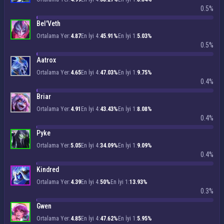
0.5%
Bel'Veth
Ortalama Yer:
4.87
En İyi 4:
45.91%
En İyi 1:
5.03%
0.5%
Aatrox
Ortalama Yer:
4.65
En İyi 4:
47.03%
En İyi 1:
9.75%
0.4%
Briar
Ortalama Yer:
4.91
En İyi 4:
43.43%
En İyi 1:
8.08%
0.4%
Pyke
Ortalama Yer:
5.05
En İyi 4:
34.09%
En İyi 1:
9.09%
0.4%
Kindred
Ortalama Yer:
4.39
En İyi 4:
50%
En İyi 1:
13.93%
0.3%
Gwen
Ortalama Yer:
4.85
En İyi 4:
47.62%
En İyi 1:
5.95%