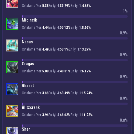
Ortalama Yer:
5.33
En İyi 4:
35.79%
En İyi 1:
4.68%
1%
Micincik
Ortalama Yer:
4.44
En İyi 4:
55.12%
En İyi 1:
8.66%
0.9%
Nasus
Ortalama Yer:
4.49
En İyi 4:
53.1%
En İyi 1:
13.27%
0.9%
Gragas
Ortalama Yer:
5.09
En İyi 4:
40.31%
En İyi 1:
6.12%
0.9%
Rhaast
Ortalama Yer:
3.88
En İyi 4:
63.49%
En İyi 1:
15.24%
0.9%
Blitzcrank
Ortalama Yer:
3.96
En İyi 4:
68.62%
En İyi 1:
11.22%
0.8%
Shen