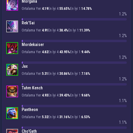
Morgana
Ortalama Yer:
4.19
En İyi 4:
55.65%
En İyi 1:
14.78%
1.2%
Rek'Sai
Ortalama Yer:
4.91
En İyi 4:
38.4%
En İyi 1:
11.39%
1.2%
Mordekaiser
Ortalama Yer:
4.82
En İyi 4:
43.95%
En İyi 1:
9.44%
1.2%
Jax
Ortalama Yer:
5.31
En İyi 4:
30.86%
En İyi 1:
7.18%
1.2%
Tahm Kench
Ortalama Yer:
4.93
En İyi 4:
39.43%
En İyi 1:
9.68%
1.1%
Pantheon
Ortalama Yer:
5.32
En İyi 4:
31.16%
En İyi 1:
6.53%
1.1%
Cho'Gath