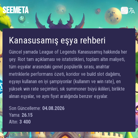
SEEMETA
Kanasusamış eşya rehberi
Güncel yamada League of Legends Kanasusamış hakkında her
şey. Riot tam açıklaması ve istatistikleri, toplam altın maliyeti,
tüm eşyalar arasındaki genel popülerlik sırası, anahtar
metriklerle performans özeti, koridor ve build slot dağılımı,
eşyayı kullanan en iyi şampiyonlar (kullanım ve win rate), en
yüksek win rate seçimleri, sık summoner büyü ikilileri, birlikte
alınan eşyalar, ve aynı fiyat aralığında benzer eşyalar.
Son Güncelleme:
04.08.2026
Yama:
26.15
Altın:
3 400