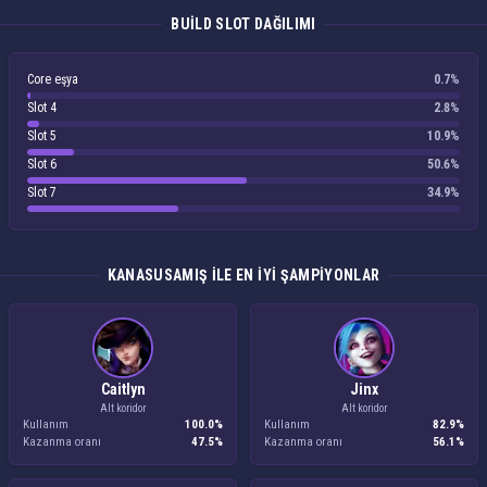
BUILD SLOT DAĞILIMI
Core eşya
0.7%
Slot 4
2.8%
Slot 5
10.9%
Slot 6
50.6%
Slot 7
34.9%
KANASUSAMIŞ ILE EN IYI ŞAMPIYONLAR
Caitlyn
Jinx
Alt koridor
Alt koridor
Kullanım
100.0%
Kullanım
82.9%
Kazanma oranı
47.5%
Kazanma oranı
56.1%