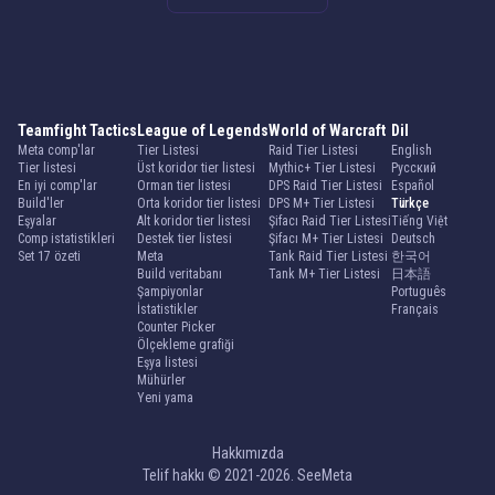
Teamfight Tactics
League of Legends
World of Warcraft
Dil
Meta comp'lar
Tier Listesi
Raid Tier Listesi
English
Tier listesi
Üst koridor tier listesi
Mythic+ Tier Listesi
Русский
En iyi comp'lar
Orman tier listesi
DPS Raid Tier Listesi
Español
Build'ler
Orta koridor tier listesi
DPS M+ Tier Listesi
Türkçe
Eşyalar
Alt koridor tier listesi
Şifacı Raid Tier Listesi
Tiếng Việt
Comp istatistikleri
Destek tier listesi
Şifacı M+ Tier Listesi
Deutsch
Set 17 özeti
Meta
Tank Raid Tier Listesi
한국어
Build veritabanı
Tank M+ Tier Listesi
日本語
Şampiyonlar
Português
İstatistikler
Français
Counter Picker
Ölçekleme grafiği
Eşya listesi
Mühürler
Yeni yama
Hakkımızda
Telif hakkı © 2021-2026. SeeMeta