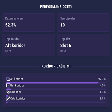
PERFORMANS ÖZETI
Kazanma oranı
Şampiyonlar
52.3%
10
Top koridor
Top slot
Alt koridor
Slot 6
92.7%
50.6%
KORIDOR DAĞILIMI
Alt koridor
92.7%
Üst koridor
4.5%
Ormancı
1.7%
Orta koridor
1.1%