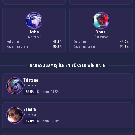
Ashe
Yone
Alt koridor
Üst koridor
Kullanım
43.6%
Kullanım
44.0%
Kazanma oranı
50.9%
Kazanma oranı
54.9%
KANASUSAMIŞ ILE EN YÜKSEK WIN RATE
Tristana
Alt koridor
58.5%
Kullanım 91.5%
Samira
Alt koridor
57.8%
Kullanım 96.3%