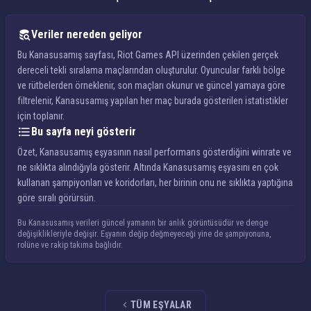
Veriler nereden geliyor
Bu Kanasusamış sayfası, Riot Games API üzerinden çekilen gerçek
dereceli tekli sıralama maçlarından oluşturulur. Oyuncular farklı bölge
ve rütbelerden örneklenir, son maçları okunur ve güncel yamaya göre
filtrelenir, Kanasusamış yapılan her maç burada gösterilen istatistikler
için toplanır.
Bu sayfa neyi gösterir
Özet, Kanasusamış eşyasının nasıl performans gösterdiğini winrate ve
ne sıklıkta alındığıyla gösterir. Altında Kanasusamış eşyasını en çok
kullanan şampiyonları ve koridorları, her birinin onu ne sıklıkta yaptığına
göre sıralı görürsün.
Bu Kanasusamış verileri güncel yamanın bir anlık görüntüsüdür ve denge
değişiklikleriyle değişir. Eşyanın değip değmeyeceği yine de şampiyonuna,
rolüne ve rakip takıma bağlıdır.
TÜM EŞYALAR