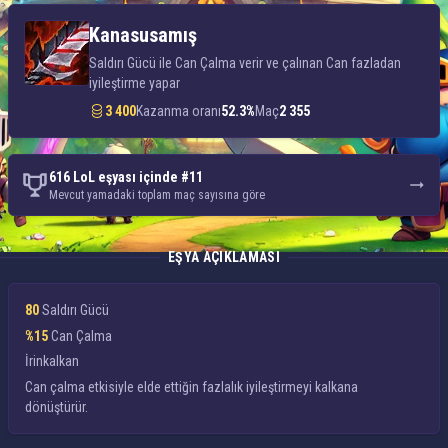
Kanasusamış
Saldırı Gücü ile Can Çalma verir ve çalınan Can fazladan
iyileştirme yapar
3 400
Kazanma oranı
52.3%
Maç
2 355
616 LoL eşyası içinde #11
Mevcut yamadaki toplam maç sayısına göre
EŞYA AÇIKLAMASI
80
Saldırı Gücü
%15
Can Çalma
İrinkalkan
Can çalma etkisiyle elde ettiğin fazlalık iyileştirmeyi
kalkana
dönüştürür.