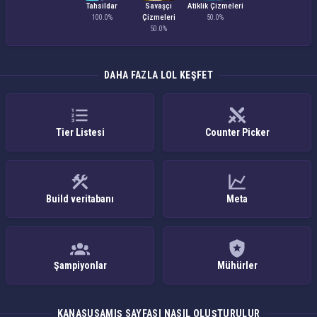
Tahsildar
Savaşçı
Atiklik Çizmeleri
Çizmeleri
100.0%
50.0%
50.0%
DAHA FAZLA LOL KEŞFET
Tier Listesi
Counter Picker
Build veritabanı
Meta
Şampiyonlar
Mühürler
KANASUSAMIŞ SAYFASI NASIL OLUŞTURULUR