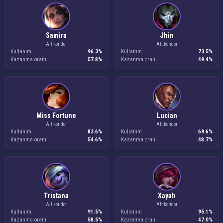
Samira
Jhin
Alt koridor
Alt koridor
Kullanım
96.3%
Kullanım
73.5%
Kazanma oranı
57.8%
Kazanma oranı
49.4%
Miss Fortune
Lucian
Alt koridor
Alt koridor
Kullanım
83.6%
Kullanım
69.6%
Kazanma oranı
54.6%
Kazanma oranı
48.7%
Tristana
Xayah
Alt koridor
Alt koridor
Kullanım
91.5%
Kullanım
95.1%
Kazanma oranı
58.5%
Kazanma oranı
47.0%