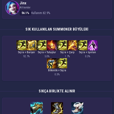
Jinx
Alt koridor
56.1%
Kullanım 82.9%
SIK KULLANILAN SUMMONER BÜYÜLERI
Sıçra + Bariyer
Sıçra + Tutuştur
Sıçra + Çarp
Sıçra + Işınlan
92.7%
5.0%
1.7%
0.3%
Bitkinlik + Sıçra
0.3%
SIKÇA BIRLIKTE ALINIR