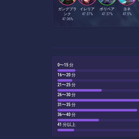
ガングプラ
イレリア
ボリベア
ヨネ
ンク
47.37%
47.37%
47.5%
47.06%
0〜15 分
16〜20 分
21〜25 分
26〜30 分
31〜35 分
36〜40 分
41 分以上