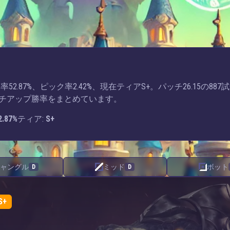
.87%、ピック率2.42%、現在ティアS+。パッチ26.15の887
チアップ勝率をまとめています。
2.87%
ティア:
S+
ャングル
ミッド
ボット
D
D
S+