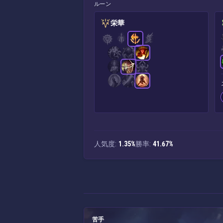
ルーン
栄華
人気度:
1.35%
勝率:
41.67%
苦手