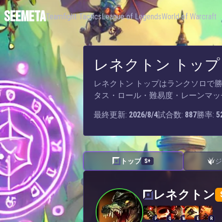
SEEMETA
Teamfight Tactics
League of Legends
World of Warcraft
レネクトン トップ
レネクトン トップはランクソロで勝率52
タス・ロール・難易度・レーンマッ
最終更新:
2026/8/4
試合数:
887
勝率:
5
トップ
ジ
S+
レネクトン — トップ
レネクトン
P
Q
W
E
R