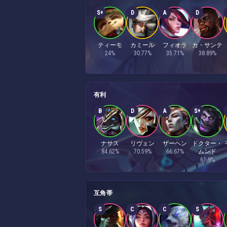
S+
D
A
D
ティーモ
カミール
フィオラ
カ・サンテ
24%
30.77%
35.71%
38.89%
有利
B
D
A
S+
ナサス
リヴェン
ザーヘン
ドクター・
84.62%
70.59%
66.67%
ムンド
61.9%
互角帯
S
C
C
S