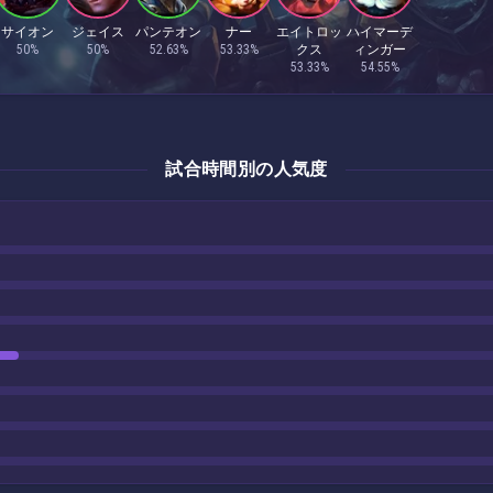
サイオン
ジェイス
パンテオン
ナー
エイトロッ
ハイマーデ
50%
50%
52.63%
53.33%
クス
ィンガー
53.33%
54.55%
試合時間別の人気度