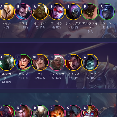
A
B
A
B
S
D
A
ケイル
ヤスオ
イラオイ
ヴェイン
ジャックス
マルファイ
シェン
40%
41.18%
42.11%
42.86%
43.48%
ト
45.45%
44%
A
S+
S+
D
D
A
モルデカイ
ガレン
セト
アンベッサ
ダリウス
ヨリック
ザー
60.71%
59.57%
58.62%
57.14%
55.88%
61.02%
A
D
D
C
C
C