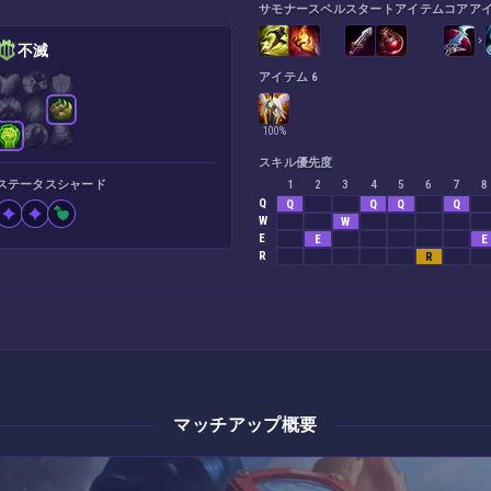
サモナースペル
スタートアイテム
コアア
不滅
アイテム 6
100%
スキル優先度
ステータスシャード
1
2
3
4
5
6
7
8
Q
Q
Q
Q
Q
W
W
E
E
E
R
R
マッチアップ概要