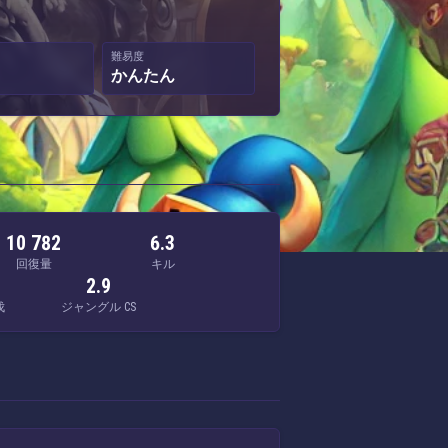
難易度
かんたん
10 782
6.3
回復量
キル
2.9
伐
ジャングル CS