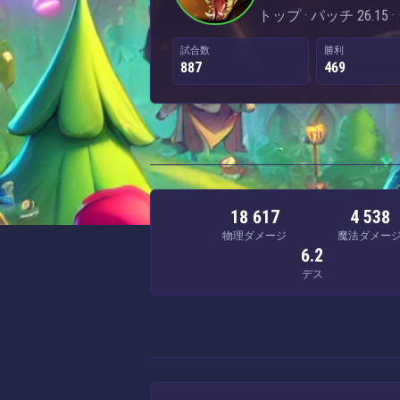
トップ · パッチ 26.15
試合数
勝利
887
469
18 617
4 538
物理ダメージ
魔法ダメー
6.2
デス