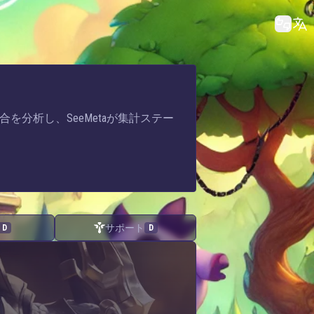
試合を分析し、SeeMetaが集計ステー
サポート
D
D