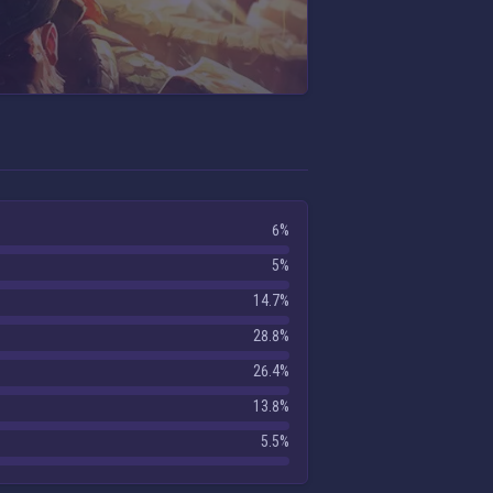
6%
5%
14.7%
28.8%
26.4%
13.8%
5.5%