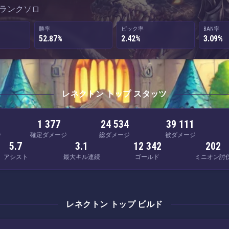
 · ランクソロ
勝率
ピック率
BAN率
52.87%
2.42%
3.09%
レネクトン トップ スタッツ
1 377
24 534
39 111
ジ
確定ダメージ
総ダメージ
被ダメージ
5.7
3.1
12 342
202
アシスト
最大キル連続
ゴールド
ミニオン討
レネクトン トップ ビルド