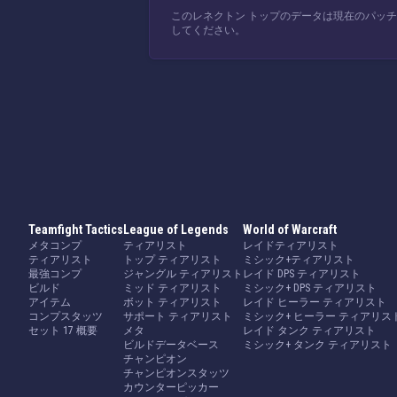
このレネクトン トップのデータは現在のパッ
してください。
Teamfight Tactics
League of Legends
World of Warcraft
メタコンプ
ティアリスト
レイドティアリスト
ティアリスト
トップ ティアリスト
ミシック+ティアリスト
最強コンプ
ジャングル ティアリスト
レイド DPS ティアリスト
ビルド
ミッド ティアリスト
ミシック+ DPS ティアリスト
アイテム
ボット ティアリスト
レイド ヒーラー ティアリスト
コンプスタッツ
サポート ティアリスト
ミシック+ ヒーラー ティアリス
セット 17 概要
メタ
レイド タンク ティアリスト
ビルドデータベース
ミシック+ タンク ティアリスト
チャンピオン
チャンピオンスタッツ
カウンターピッカー