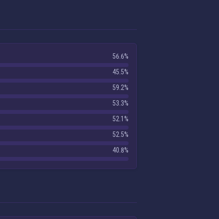
56.6%
45.5%
59.2%
53.3%
52.1%
52.5%
40.8%