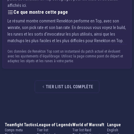
affichés ici.
Ce que montre cette page
Le résumé montre comment Renekton performe en Top, avec son
winrate, son pick rate et son ban rate. En dessous vous voyez le build,
les runes et les sorts d'invocateur les plus utilisés, ainsi que les
matchups les plus faciles et les plus difficiles pour Renekton en Top.
Ces données de Renekton Top sont un instantané du patch actuel et évoluent
avec les ajustements d'équilibrage. Utilisez la page comme point de départ et
adaptez les objets et les runes à votre partie.
TIER LIST LOL COMPLÈTE
Teamfight Tactics
League of Legends
World of Warcraft
Langue
Comps meta
Tier list
Tier list Raid
English