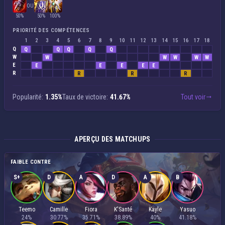
OU
50%
50%
100%
PRIORITÉ DES COMPÉTENCES
1
2
3
4
5
6
7
8
9
10
11
12
13
14
15
16
17
18
Q
Q
Q
Q
Q
Q
W
W
W
W
W
W
E
E
E
E
E
E
R
R
R
R
Popularité:
1.35%
Taux de victoire:
41.67%
Tout voir
APERÇU DES MATCHUPS
FAIBLE CONTRE
S+
D
A
D
A
B
Teemo
Camille
Fiora
K'Santé
Kayle
Yasuo
24%
30.77%
35.71%
38.89%
40%
41.18%