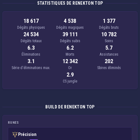
STATISTIQUES DE RENEKTON TOP
18 617
4 538
1 377
Dégâts physiques
Dégâts magiques
Dégâts bruts
24 534
39 111
10 782
Dégâts totaux
Dégâts subis
Soins
6.3
6.2
5.7
Éliminations
Morts
Assistances
3.1
12 342
202
Série d'éliminations max.
Or
Sbires éliminés
2.9
CS jungle
BUILD DE RENEKTON TOP
RUNES
Précision