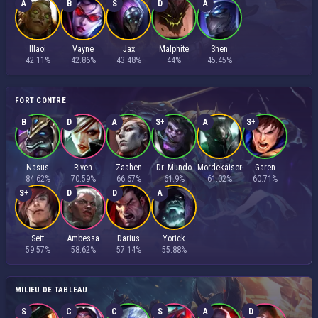
A
B
S
D
A
Illaoi
Vayne
Jax
Malphite
Shen
42.11%
42.86%
43.48%
44%
45.45%
FORT CONTRE
B
D
A
S+
A
S+
Nasus
Riven
Zaahen
Dr. Mundo
Mordekaiser
Garen
84.62%
70.59%
66.67%
61.9%
61.02%
60.71%
S+
D
D
A
Sett
Ambessa
Darius
Yorick
59.57%
58.62%
57.14%
55.88%
MILIEU DE TABLEAU
S
C
C
S
A
D