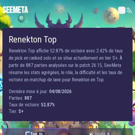
SEEMETA
Renekton Top
Renekton Top affiche 52.87% de victoire avec 2.42% de taux
de pick en ranked solo et se situe actuellement en tier S+. À
partir de 887 parties analysées sur le patch 26.15, SeeMeta
résume les stats agrégées, le rôle, la difficulté et les taux de
victoire en matchup de lane pour Renekton en Top.
Dernière mise à jour:
04/08/2026
Parties:
887
Taux de victoire:
52.87%
Tier:
S+
Top
Jungle
S+
D