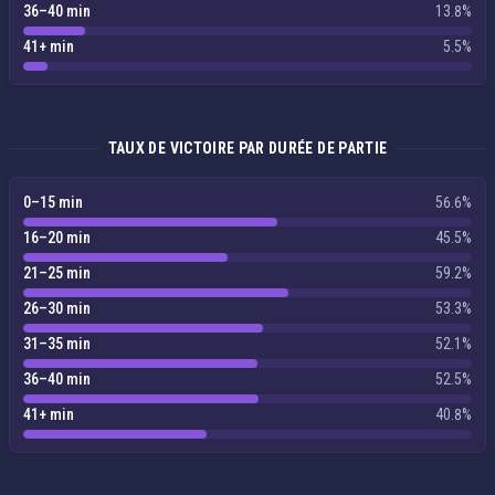
36–40 min
13.8%
41+ min
5.5%
TAUX DE VICTOIRE PAR DURÉE DE PARTIE
0–15 min
56.6%
16–20 min
45.5%
21–25 min
59.2%
26–30 min
53.3%
31–35 min
52.1%
36–40 min
52.5%
41+ min
40.8%