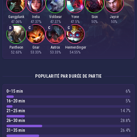
Gangplank
Irelia
Volibear
Yone
Sion
Jayce
47.06%
47.37%
47.37%
47.5%
50%
50%
D
C
C
C
Pantheon
Gnar
Aatrox
Heimerdinger
52.63%
53.33%
53.33%
54.55%
POPULARITÉ PAR DURÉE DE PARTIE
0–15 min
6%
16–20 min
5%
21–25 min
14.7%
26–30 min
28.8%
31–35 min
26.4%