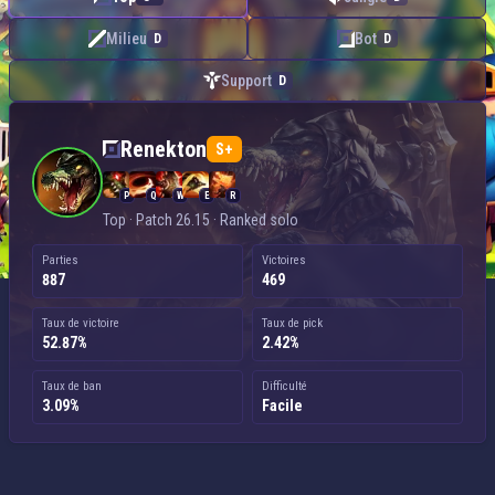
Milieu
Bot
D
D
Support
D
Renekton — Top
Renekton
S+
P
Q
W
E
R
Top · Patch 26.15 · Ranked solo
Parties
Victoires
887
469
Taux de victoire
Taux de pick
52.87%
2.42%
Taux de ban
Difficulté
3.09%
Facile