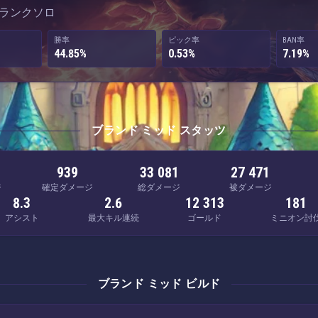
 · ランクソロ
勝率
ピック率
BAN率
44.85%
0.53%
7.19%
ブランド ミッド スタッツ
939
33 081
27 471
ジ
確定ダメージ
総ダメージ
被ダメージ
8.3
2.6
12 313
181
アシスト
最大キル連続
ゴールド
ミニオン討
ブランド ミッド ビルド