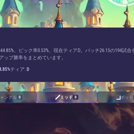
85%、ピック率0.53%、現在ティアD。パッチ26.15の194試合
アップ勝率をまとめています。
4.85%
ティア:
D
ャングル
ミッド
ボット
D
D