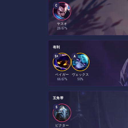
C
ヤスオ
26.67%
有利
S+
A
ベイガー
ヴェックス
66.67%
50%
互角帯
S
ビクター