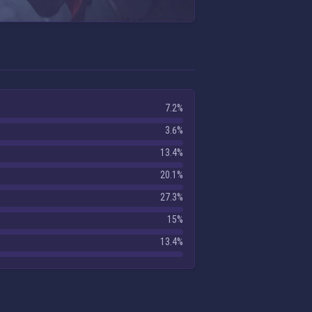
7.2%
3.6%
13.4%
20.1%
27.3%
15%
13.4%