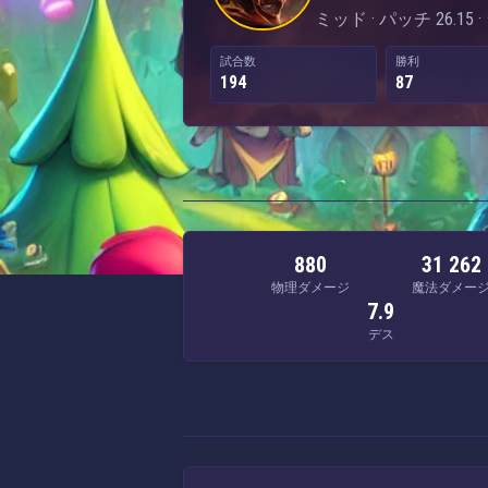
ミッド · パッチ 26.15
試合数
勝利
194
87
880
31 262
物理ダメージ
魔法ダメー
7.9
デス