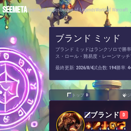
SEEMETA
Teamfight Tactics
League of Legends
World of Warcraft
ブランド ミッド
ブランド ミッドはランクソロで勝率44.
ス・ロール・難易度・レーンマッチ
最終更新:
2026/8/4
試合数:
194
勝率:
4
トップ
ジ
D
ブランド — ミッド
ブランド
D
P
Q
W
E
R