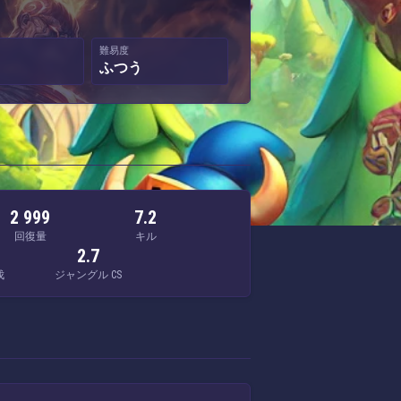
難易度
ふつう
2 999
7.2
回復量
キル
2.7
伐
ジャングル CS