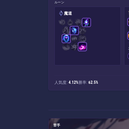
ルーン
魔道
人気度:
4.12%
勝率:
62.5%
苦手