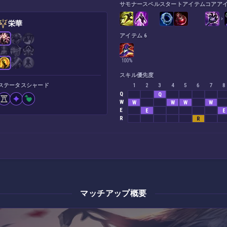
サモナースペル
スタートアイテム
コアア
栄華
アイテム 6
100%
スキル優先度
ステータスシャード
1
2
3
4
5
6
7
8
Q
Q
W
W
W
W
W
E
E
E
R
R
マッチアップ概要