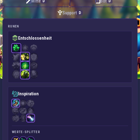
Mitte
Bot
D
D
Support
D
RUNEN
Entschlossenheit
Inspiration
WERTE-SPLITTER