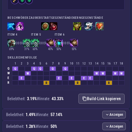
BESCHWÖRERZAUBER
STARTGEGENSTÄNDE
KERNGEGENSTÄNDE
ITEM 4
ITEM 5
ITEM 6
ODER
ODER
ODER
69%
31%
60%
40%
50%
50%
SKILLREIHENFOLGE
1
2
3
4
5
6
7
8
9
10
11
12
13
14
15
16
17
18
Q
Q
Q
Q
Q
Q
W
W
W
W
W
W
E
E
E
E
E
E
R
R
R
R
Beliebtheit:
3.19%
Winrate:
43.33%
Build-Link kopieren
Beliebtheit:
1.49%
Winrate:
57.14%
Anzeigen
Beliebtheit:
1.28%
Winrate:
50%
Anzeigen