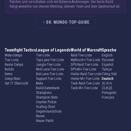
Patches und verschieben sich mit Balance-Änderungen. Der beste Build
hängt weiterhin von deinem Matchup, deinem Team und dem Spielverlauf ab.
DR. MUNDO-TOP-GUIDE
Teamfight Tactics
League of Legends
World of Warcraft
Sprache
Meta-Comps
Tier-Liste
Raid-Tier-Liste
English
Tier Liste
Top-Lane-Tier-Liste
Mythisch+-Tier-Liste
Русский
Beste Comps
Jungle-Tier-Liste
DPS-Raid-Tier-Liste
Español
Builds
Mid-Lane-Tier-Liste
DPS-M+-Tier-Liste
Türkçe
Items
Bot-Lane-Tier-Liste
Heiler-Raid-Tier-Liste
Tiếng Việt
Comp-Stats
Support-Tier-Liste
Heiler-M+-Tier-Liste
Deutsch
Set 17 Übersicht
Meta
Tank-Raid-Tier-Liste
한국어
Build-Datenbank
Tank-M+-Tier-Liste
日本語
Champions
Português
Champion-Stats
Français
Counter Picker
Scaling Chart
Gegenstandsliste
Runen
Neuer Patch