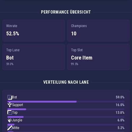
PERFORMANCE ÜBERSICHT
Winrate
Champions
52.5%
10
Top Lane
Top Slot
Bot
Core Item
59.0%
99.5%
VERTEILUNG NACH LANE
Bot
59.0%
Support
16.0%
Top
13.8%
Jungle
6.0%
Mitte
5.2%