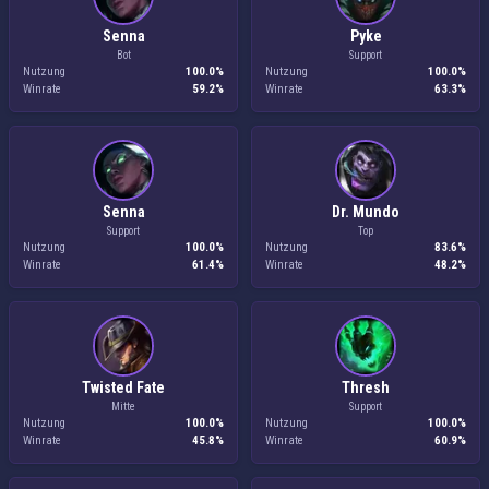
Senna
Pyke
Bot
Support
Nutzung
100.0%
Nutzung
100.0%
Winrate
59.2%
Winrate
63.3%
Senna
Dr. Mundo
Support
Top
Nutzung
100.0%
Nutzung
83.6%
Winrate
61.4%
Winrate
48.2%
Twisted Fate
Thresh
Mitte
Support
Nutzung
100.0%
Nutzung
100.0%
Winrate
45.8%
Winrate
60.9%