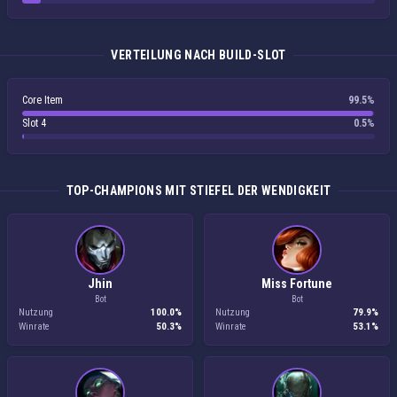
VERTEILUNG NACH BUILD-SLOT
Core Item
99.5%
Slot 4
0.5%
TOP-CHAMPIONS MIT STIEFEL DER WENDIGKEIT
Jhin
Miss Fortune
Bot
Bot
Nutzung
100.0%
Nutzung
79.9%
Winrate
50.3%
Winrate
53.1%