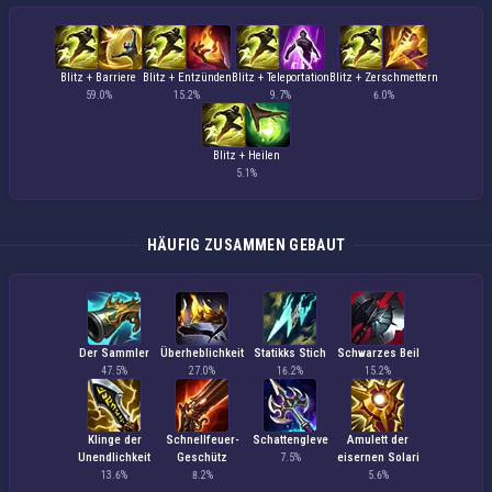
Blitz + Barriere
Blitz + Entzünden
Blitz + Teleportation
Blitz + Zerschmettern
59.0%
15.2%
9.7%
6.0%
Blitz + Heilen
5.1%
HÄUFIG ZUSAMMEN GEBAUT
Der Sammler
Überheblichkeit
Statikks Stich
Schwarzes Beil
47.5%
27.0%
16.2%
15.2%
Klinge der
Schnellfeuer-
Schattengleve
Amulett der
Unendlichkeit
Geschütz
eisernen Solari
7.5%
13.6%
8.2%
5.6%