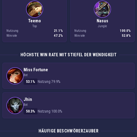
Teemo
Nasus
Top
Jungle
Nutzung
21.1%
Nutzung
100.0%
Winrate
47.2%
Winrate
52.8%
HÖCHSTE WIN RATE MIT STIEFEL DER WENDIGKEIT
Miss Fortune
Bot
53.1%
Nutzung 79.9%
Jhin
Bot
50.3%
Nutzung 100.0%
HÄUFIGE BESCHWÖRERZAUBER