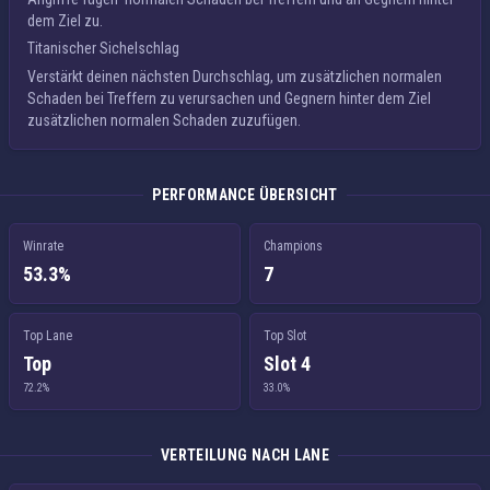
dem Ziel zu.
Titanischer Sichelschlag
Verstärkt deinen nächsten
Durchschlag
, um
zusätzlichen normalen
Schaden
bei Treffern
zu verursachen und Gegnern hinter dem Ziel
zusätzlichen normalen Schaden
zuzufügen.
PERFORMANCE ÜBERSICHT
Winrate
Champions
53.3%
7
Top Lane
Top Slot
Top
Slot 4
72.2%
33.0%
VERTEILUNG NACH LANE