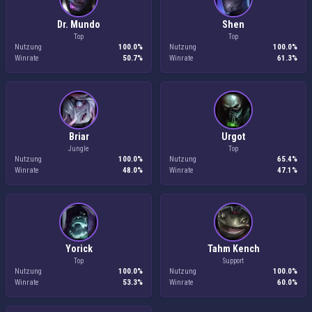
Dr. Mundo
Shen
Top
Top
Nutzung
100.0%
Nutzung
100.0%
Winrate
50.7%
Winrate
61.3%
Briar
Urgot
Jungle
Top
Nutzung
100.0%
Nutzung
65.4%
Winrate
48.0%
Winrate
47.1%
Yorick
Tahm Kench
Top
Support
Nutzung
100.0%
Nutzung
100.0%
Winrate
53.3%
Winrate
60.0%