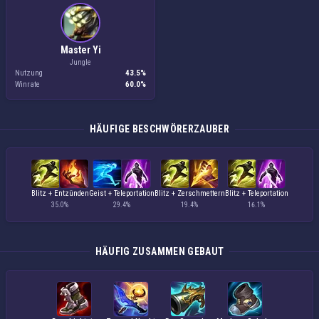
Master Yi
Jungle
Nutzung
43.5%
Winrate
60.0%
HÄUFIGE BESCHWÖRERZAUBER
Blitz + Entzünden
Geist + Teleportation
Blitz + Zerschmettern
Blitz + Teleportation
35.0%
29.4%
19.4%
16.1%
HÄUFIG ZUSAMMEN GEBAUT