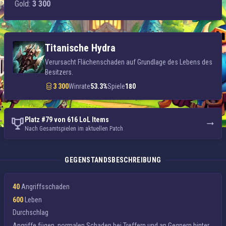
Gold:
3 300
Titanische Hydra
Verursacht Flächenschaden auf Grundlage des Lebens des
Besitzers.
3 300
Winrate
53.3%
Spiele
180
Platz #79 von 616 LoL Items
Nach Gesamtspielen im aktuellen Patch
GEGENSTANDSBESCHREIBUNG
40
Angriffsschaden
600
Leben
Durchschlag
Angriffe fügen
normalen Schaden
bei Treffern und an Gegnern hinter