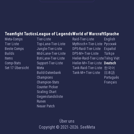
Teamfight Tactics
League of Legends
World of Warcraft
Sprache
Meta-Comps
Tier-Liste
Raid-Tier-Liste
English
Tier Liste
Top-Lane-Tier-Liste
Mythisch+-Tier-Liste
Русский
Beste Comps
Jungle-Tier-Liste
DPS-Raid-Tier-Liste
Español
Builds
Mid-Lane-Tier-Liste
DPS-M+-Tier-Liste
Türkçe
Items
Bot-Lane-Tier-Liste
Heiler-Raid-Tier-Liste
Tiếng Việt
Comp-Stats
Support-Tier-Liste
Heiler-M+-Tier-Liste
Deutsch
Set 17 Übersicht
Meta
Tank-Raid-Tier-Liste
한국어
Build-Datenbank
Tank-M+-Tier-Liste
日本語
Champions
Português
Champion-Stats
Français
Counter Picker
Scaling Chart
Gegenstandsliste
Runen
Neuer Patch
Über uns
Copyright © 2021-2026. SeeMeta