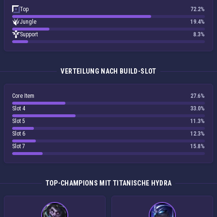
Top
72.2%
Jungle
19.4%
Support
8.3%
VERTEILUNG NACH BUILD-SLOT
Core Item
27.6%
Slot 4
33.0%
Slot 5
11.3%
Slot 6
12.3%
Slot 7
15.8%
TOP-CHAMPIONS MIT TITANISCHE HYDRA