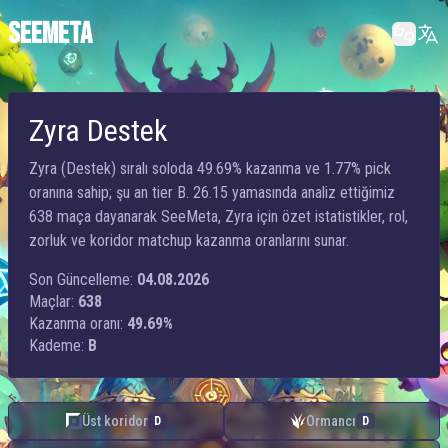
SEEMETA
Zyra Destek
Zyra (Destek) sıralı soloda 49.69% kazanma ve 1.77% pick
oranına sahip; şu an tier B. 26.15 yamasında analiz ettiğimiz
638 maça dayanarak SeeMeta, Zyra için özet istatistikler, rol,
zorluk ve koridor matchup kazanma oranlarını sunar.
Son Güncelleme:
04.08.2026
Maçlar:
638
Kazanma oranı:
49.69%
Kademe:
B
Üst koridor
Ormancı
D
D