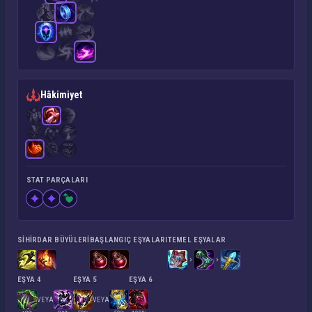
Hâkimiyet
STAT PARÇALARI
SIHIRDAR BÜYÜLERI
BAŞLANGIÇ EŞYALARI
TEMEL EŞYALAR
EŞYA 4
EŞYA 5
EŞYA 6
VEYA
VEYA