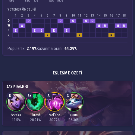
63%
38%
50%
50%
100%
YETENEK ÖNCELIĞI
1
2
3
4
5
6
7
8
9
10
11
12
13
14
15
16
17
18
Q
Q
Q
Q
Q
Q
W
W
W
W
W
W
E
E
E
E
E
E
R
R
R
R
Popülerlik:
2.19%
Kazanma oranı:
64.29%
EŞLEŞME ÖZETI
ZAYIF KALDIĞI
D
S+
A
C
Soraka
Thresh
Vel'Koz
Yuumi
12.5%
28.21%
30.77%
36.36%