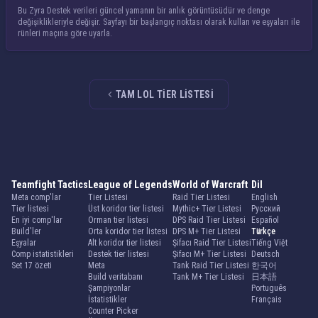
Bu Zyra Destek verileri güncel yamanın bir anlık görüntüsüdür ve denge
değişiklikleriyle değişir. Sayfayı bir başlangıç noktası olarak kullan ve eşyaları ile
rünleri maçına göre uyarla.
TAM LOL TIER LISTESI
Teamfight Tactics
League of Legends
World of Warcraft
Dil
Meta comp'lar
Tier Listesi
Raid Tier Listesi
English
Tier listesi
Üst koridor tier listesi
Mythic+ Tier Listesi
Русский
En iyi comp'lar
Orman tier listesi
DPS Raid Tier Listesi
Español
Build'ler
Orta koridor tier listesi
DPS M+ Tier Listesi
Türkçe
Eşyalar
Alt koridor tier listesi
Şifacı Raid Tier Listesi
Tiếng Việt
Comp istatistikleri
Destek tier listesi
Şifacı M+ Tier Listesi
Deutsch
Set 17 özeti
Meta
Tank Raid Tier Listesi
한국어
Build veritabanı
Tank M+ Tier Listesi
日本語
Şampiyonlar
Português
İstatistikler
Français
Counter Picker