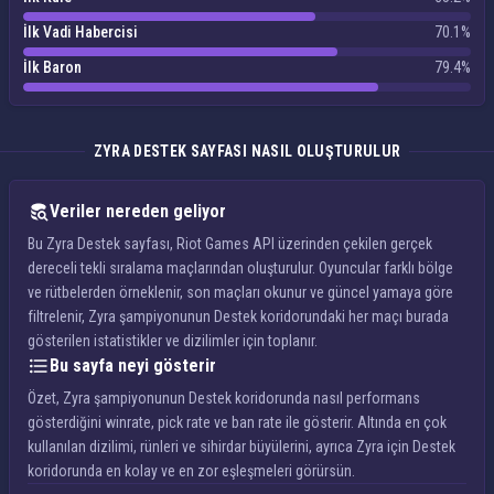
İlk Vadi Habercisi
70.1%
İlk Baron
79.4%
ZYRA DESTEK SAYFASI NASIL OLUŞTURULUR
Veriler nereden geliyor
Bu Zyra Destek sayfası, Riot Games API üzerinden çekilen gerçek
dereceli tekli sıralama maçlarından oluşturulur. Oyuncular farklı bölge
ve rütbelerden örneklenir, son maçları okunur ve güncel yamaya göre
filtrelenir, Zyra şampiyonunun Destek koridorundaki her maçı burada
gösterilen istatistikler ve dizilimler için toplanır.
Bu sayfa neyi gösterir
Özet, Zyra şampiyonunun Destek koridorunda nasıl performans
gösterdiğini winrate, pick rate ve ban rate ile gösterir. Altında en çok
kullanılan dizilimi, rünleri ve sihirdar büyülerini, ayrıca Zyra için Destek
koridorunda en kolay ve en zor eşleşmeleri görürsün.