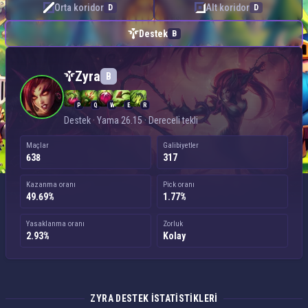
Orta koridor
Alt koridor
D
D
Destek
B
Zyra — Destek
Zyra
B
P
Q
W
E
R
Destek · Yama 26.15 · Dereceli tekli
Maçlar
Galibiyetler
638
317
Kazanma oranı
Pick oranı
49.69%
1.77%
Yasaklanma oranı
Zorluk
2.93%
Kolay
ZYRA DESTEK ISTATISTIKLERI