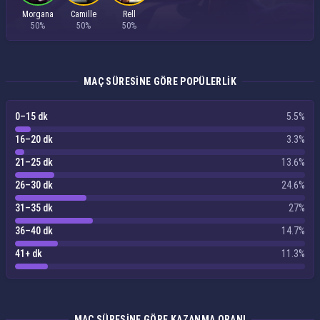
Morgana
Camille
Rell
50%
50%
50%
MAÇ SÜRESINE GÖRE POPÜLERLIK
0–15 dk
5.5%
16–20 dk
3.3%
21–25 dk
13.6%
26–30 dk
24.6%
31–35 dk
27%
36–40 dk
14.7%
41+ dk
11.3%
MAÇ SÜRESINE GÖRE KAZANMA ORANI