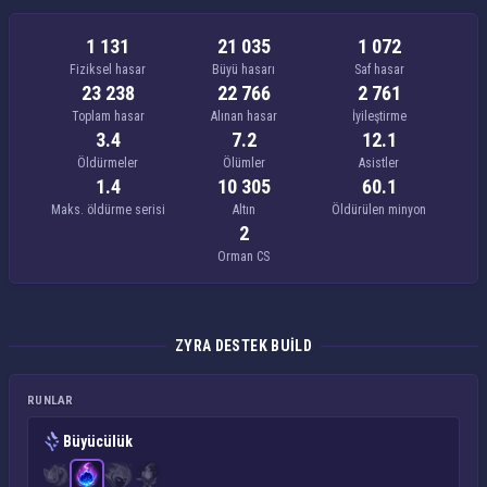
1 131
21 035
1 072
Fiziksel hasar
Büyü hasarı
Saf hasar
23 238
22 766
2 761
Toplam hasar
Alınan hasar
İyileştirme
3.4
7.2
12.1
Öldürmeler
Ölümler
Asistler
1.4
10 305
60.1
Maks. öldürme serisi
Altın
Öldürülen minyon
2
Orman CS
ZYRA DESTEK BUILD
RUNLAR
Büyücülük