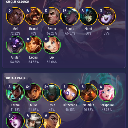
GÜÇLÜ OLDUĞU
D
A
D
S+
A
S
Mel
Brand
Swain
Senna
Nami
Lulu
72.22%
70%
69.23%
66.67%
60%
55%
D
B
B
Alistar
Leona
Lux
54.55%
54.55%
53.66%
ORTA ARALIK
A
S+
S+
S
A
A
Karma
Milio
Pyke
Blitzcrank
Nautilus
Seraphine
41.18%
41.67%
45%
46.15%
46.88%
48.33%
S
A
A