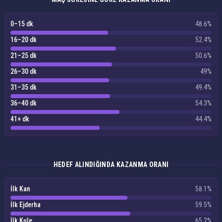
0–15 dk
48.6%
16–20 dk
52.4%
21–25 dk
50.6%
26–30 dk
49%
31–35 dk
49.4%
36–40 dk
54.3%
41+ dk
44.4%
HEDEF ALINDIĞINDA KAZANMA ORANI
İlk Kan
58.1%
İlk Ejderha
59.5%
İlk Kule
65.2%