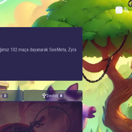
ttiğimiz 102 maça dayanarak SeeMeta, Zyra
or
Destek
D
B