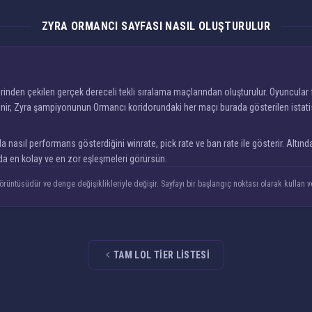
ZYRA ORMANCI SAYFASI NASIL OLUŞTURULUR
nden çekilen gerçek dereceli tekli sıralama maçlarından oluşturulur. Oyuncular f
ir, Zyra şampiyonunun Ormancı koridorundaki her maçı burada gösterilen istatistik
sıl performans gösterdiğini winrate, pick rate ve ban rate ile gösterir. Altında en
nda en kolay ve en zor eşleşmeleri görürsün.
rüntüsüdür ve denge değişiklikleriyle değişir. Sayfayı bir başlangıç noktası olarak kullan ve
TAM LOL TIER LISTESI