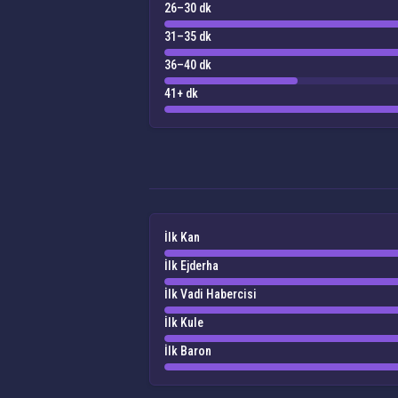
26–30 dk
31–35 dk
36–40 dk
41+ dk
İlk Kan
İlk Ejderha
İlk Vadi Habercisi
İlk Kule
İlk Baron