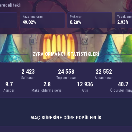
receli tekli
Kazanma oranı
Pick oranı
Yasaklanm
49.02%
0.28%
2.93%
ZYRA ORMANCI ISTATISTIKLERI
2 423
24 558
22 552
Saf hasar
Toplam hasar
Alınan hasar
9.7
2.8
12 936
40.7
Asistler
Maks. öldürme serisi
Altın
Öldürülen min
MAÇ SÜRESINE GÖRE POPÜLERLIK