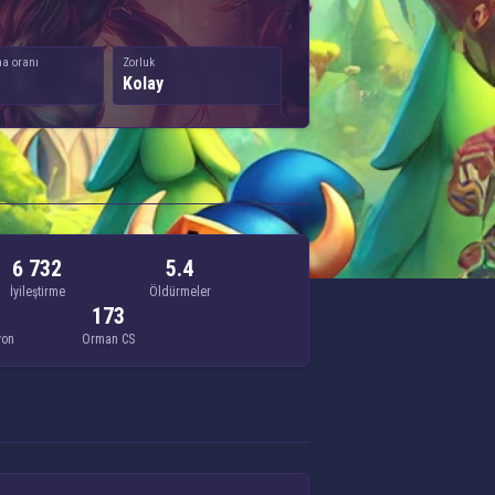
a oranı
Zorluk
Kolay
6 732
5.4
İyileştirme
Öldürmeler
173
yon
Orman CS