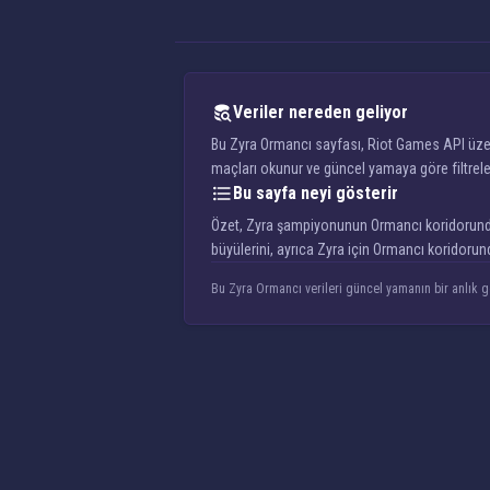
Veriler nereden geliyor
Bu Zyra Ormancı sayfası, Riot Games API üzeri
maçları okunur ve güncel yamaya göre filtrelen
Bu sayfa neyi gösterir
Özet, Zyra şampiyonunun Ormancı koridorunda na
büyülerini, ayrıca Zyra için Ormancı koridoru
Bu Zyra Ormancı verileri güncel yamanın bir anlık gö