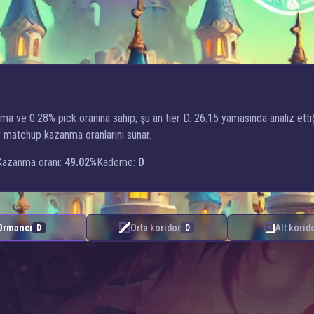
nma ve 0.28% pick oranına sahip; şu an tier D. 26.15 yamasında analiz e
dor matchup kazanma oranlarını sunar.
Kazanma oranı:
49.02%
Kademe:
D
Ormancı
Orta koridor
Alt korid
D
D