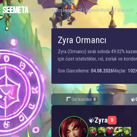
SEEMETA
Teamfight Tactics
League of Legends
World of Warcraft
Zyra Ormancı
Zyra (Ormancı) sıralı soloda 49.02% kaza
için özet istatistikler, rol, zorluk ve kori
Son Güncelleme:
04.08.2026
Maçlar:
102
Üst koridor
D
Zyra — Ormancı
Zyra
D
P
Q
W
E
R