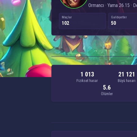
Ormancı · Yama 26.15 · De
Maçlar
Galibiyetler
102
50
1 013
21 121
Fiziksel hasar
Büyü hasarı
5.6
Ölümler