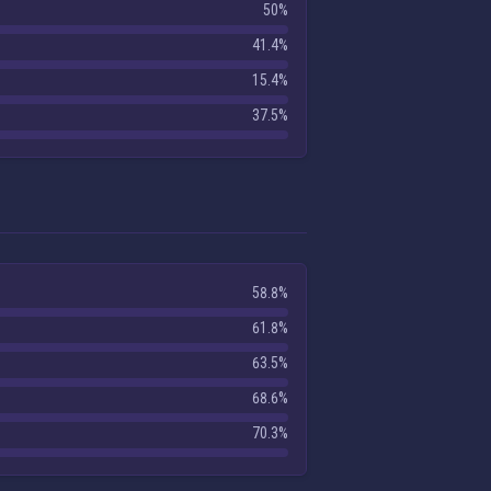
50%
41.4%
15.4%
37.5%
58.8%
61.8%
63.5%
68.6%
70.3%