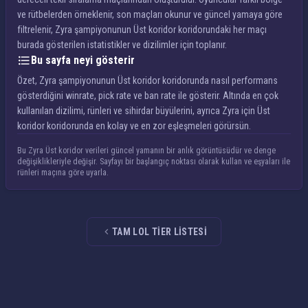
ve rütbelerden örneklenir, son maçları okunur ve güncel yamaya göre
filtrelenir, Zyra şampiyonunun Üst koridor koridorundaki her maçı
burada gösterilen istatistikler ve dizilimler için toplanır.
Bu sayfa neyi gösterir
Özet, Zyra şampiyonunun Üst koridor koridorunda nasıl performans
gösterdiğini winrate, pick rate ve ban rate ile gösterir. Altında en çok
kullanılan dizilimi, rünleri ve sihirdar büyülerini, ayrıca Zyra için Üst
koridor koridorunda en kolay ve en zor eşleşmeleri görürsün.
Bu Zyra Üst koridor verileri güncel yamanın bir anlık görüntüsüdür ve denge
değişiklikleriyle değişir. Sayfayı bir başlangıç noktası olarak kullan ve eşyaları ile
rünleri maçına göre uyarla.
TAM LOL TIER LISTESI