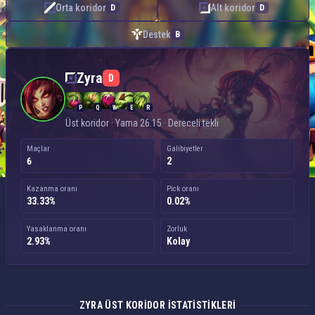
Orta koridor
Alt koridor
D
D
Destek
B
Zyra — Üst koridor
Zyra
D
P
Q
W
E
R
Üst koridor · Yama 26.15 · Dereceli tekli
Maçlar
Galibiyetler
6
2
Kazanma oranı
Pick oranı
33.33%
0.02%
Yasaklanma oranı
Zorluk
2.93%
Kolay
ZYRA ÜST KORIDOR ISTATISTIKLERI