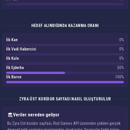
HEDEF ALINDIĞINDA KAZANMA ORANI
İlk Kan
0%
İlk Vadi Habercisi
0%
İlk Kule
0%
İlk Ejderha
50%
İlk Baron
100%
ZYRA ÜST KORIDOR SAYFASI NASIL OLUŞTURULUR
Veriler nereden geliyor
Bu Zyra Üst koridor sayfası, Riot Games API üzerinden çekilen gerçek
dereceli tekli sıralama maçlarından oluşturulur. Oyuncular farklı bölge