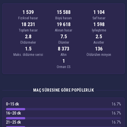
1 539
15 588
1 104
Fiziksel hasar
Büyü hasarı
Saf hasar
18 231
19 618
1 598
Toplam hasar
Alınan hasar
İyileştirme
2.8
7.5
2.5
Öldürmeler
Ölümler
Asistler
1.5
8 373
136
Maks. öldürme serisi
Altın
Öldürülen minyon
1
Orman CS
MAÇ SÜRESINE GÖRE POPÜLERLIK
0–15 dk
16.7%
16–20 dk
16.7%
21–25 dk
16.7%