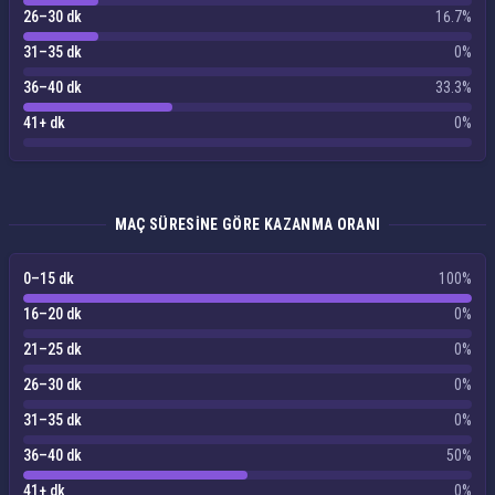
26–30 dk
16.7%
31–35 dk
0%
36–40 dk
33.3%
41+ dk
0%
MAÇ SÜRESINE GÖRE KAZANMA ORANI
0–15 dk
100%
16–20 dk
0%
21–25 dk
0%
26–30 dk
0%
31–35 dk
0%
36–40 dk
50%
41+ dk
0%