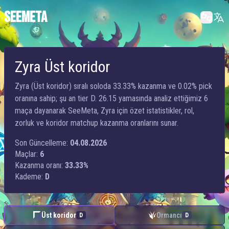
SEEMETA
Zyra Üst koridor
Zyra (Üst koridor) sıralı soloda 33.33% kazanma ve 0.02% pick
oranına sahip; şu an tier D. 26.15 yamasında analiz ettiğimiz 6
maça dayanarak SeeMeta, Zyra için özet istatistikler, rol,
zorluk ve koridor matchup kazanma oranlarını sunar.
Son Güncelleme:
04.08.2026
Maçlar:
6
Kazanma oranı:
33.33%
Kademe:
D
Üst koridor
Ormancı
D
D