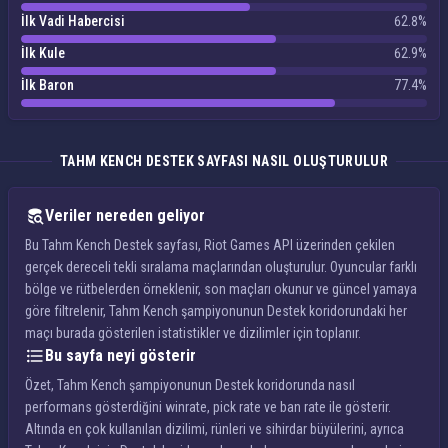
İlk Vadi Habercisi
62.8%
İlk Kule
62.9%
İlk Baron
77.4%
TAHM KENCH DESTEK SAYFASI NASIL OLUŞTURULUR
Veriler nereden geliyor
Bu Tahm Kench Destek sayfası, Riot Games API üzerinden çekilen
gerçek dereceli tekli sıralama maçlarından oluşturulur. Oyuncular farklı
bölge ve rütbelerden örneklenir, son maçları okunur ve güncel yamaya
göre filtrelenir, Tahm Kench şampiyonunun Destek koridorundaki her
maçı burada gösterilen istatistikler ve dizilimler için toplanır.
Bu sayfa neyi gösterir
Özet, Tahm Kench şampiyonunun Destek koridorunda nasıl
performans gösterdiğini winrate, pick rate ve ban rate ile gösterir.
Altında en çok kullanılan dizilimi, rünleri ve sihirdar büyülerini, ayrıca