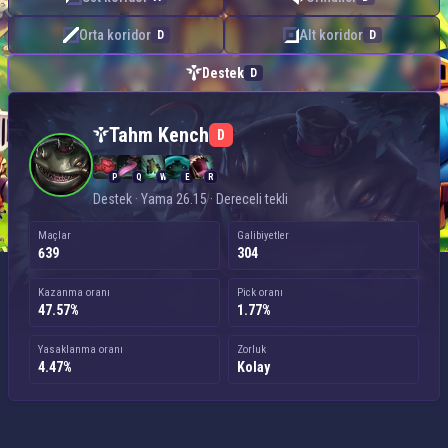
Orta koridor
Alt koridor
D
D
Destek
D
Tahm Kench — Destek
Tahm Kench
D
P
Q
W
E
R
Destek · Yama 26.15 · Dereceli tekli
Maçlar
Galibiyetler
639
304
Kazanma oranı
Pick oranı
47.57%
1.77%
Yasaklanma oranı
Zorluk
4.47%
Kolay