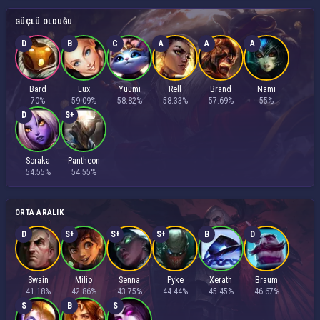
GÜÇLÜ OLDUĞU
D
B
C
A
A
A
Bard
Lux
Yuumi
Rell
Brand
Nami
70%
59.09%
58.82%
58.33%
57.69%
55%
D
S+
Soraka
Pantheon
54.55%
54.55%
ORTA ARALIK
D
S+
S+
S+
B
D
Swain
Milio
Senna
Pyke
Xerath
Braum
41.18%
42.86%
43.75%
44.44%
45.45%
46.67%
S
B
S