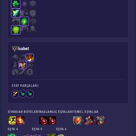
İsabet
STAT PARÇALARI
SIHIRDAR BÜYÜLERI
BAŞLANGIÇ EŞYALARI
TEMEL EŞYALAR
EŞYA 4
EŞYA 5
EŞYA 6