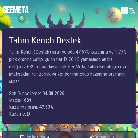
SEEMETA
Tahm Kench Destek
Tahm Kench (Destek) sıralı soloda 47.57% kazanma ve 1.77%
pick oranına sahip; şu an tier D. 26.15 yamasında analiz
ettiğimiz 639 maça dayanarak SeeMeta, Tahm Kench için özet
istatistikler, rol, zorluk ve koridor matchup kazanma oranlarını
sunar.
Son Güncelleme:
04.08.2026
Maçlar:
639
Kazanma oranı:
47.57%
Kademe:
D
Üst koridor
Ormancı
A
D