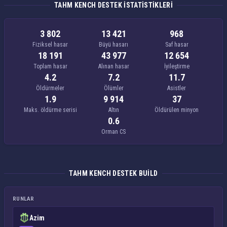
TAHM KENCH DESTEK ISTATISTIKLERI
3 802
13 421
968
Fiziksel hasar
Büyü hasarı
Saf hasar
18 191
43 977
12 654
Toplam hasar
Alınan hasar
İyileştirme
4.2
7.2
11.7
Öldürmeler
Ölümler
Asistler
1.9
9 914
37
Maks. öldürme serisi
Altın
Öldürülen minyon
0.6
Orman CS
TAHM KENCH DESTEK BUILD
RUNLAR
Azim