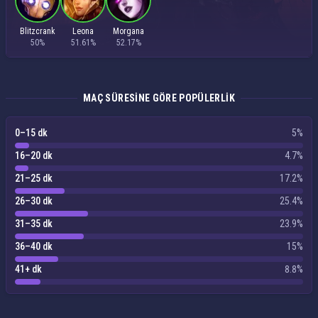
Blitzcrank
Leona
Morgana
50%
51.61%
52.17%
MAÇ SÜRESINE GÖRE POPÜLERLIK
0–15 dk
5%
16–20 dk
4.7%
21–25 dk
17.2%
26–30 dk
25.4%
31–35 dk
23.9%
36–40 dk
15%
41+ dk
8.8%