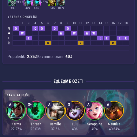
VEYA
VEYA
56%
44%
67%
33%
100%
YETENEK ÖNCELIĞI
1
2
3
4
5
6
7
8
9
10
11
12
13
14
15
16
17
18
Q
Q
Q
Q
Q
Q
W
W
W
W
W
W
E
E
E
E
E
E
R
R
R
R
Popülerlik:
2.35%
Kazanma oranı:
60%
EŞLEŞME ÖZETI
ZAYIF KALDIĞI
A
S+
A
S
A
A
Karma
Thresh
Camille
Lulu
Seraphine
Nautilus
27.27%
29.03%
37.5%
40%
40%
40.54%