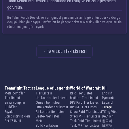
Tahm Kench için Destek koridorunda en kolay ve en zor eşleşmeleri
görürsün.
Bu Tahm Kench Destek verileri güncel yamanın bir anlık görüntüsüdür ve denge
değişiklikleriyle değişir. Sayfayı bir başlangıç noktası olarak kullan ve eşyaları ile
rünleri maçına göre uyarla.
TAM LOL TIER LISTESI
Teamfight Tactics
League of Legends
World of Warcraft
Dil
Meta comp'lar
Tier Listesi
Raid Tier Listesi
English
Tier listesi
Üst koridor tier listesi
Mythic+ Tier Listesi
Русский
En iyi comp'lar
Orman tier listesi
DPS Raid Tier Listesi
Español
Build'ler
Orta koridor tier listesi
DPS M+ Tier Listesi
Türkçe
Eşyalar
Alt koridor tier listesi
Şifacı Raid Tier Listesi
Tiếng Việt
Comp istatistikleri
Destek tier listesi
Şifacı M+ Tier Listesi
Deutsch
Set 17 özeti
Meta
Tank Raid Tier Listesi
한국어
Build veritabanı
Tank M+ Tier Listesi
日本語