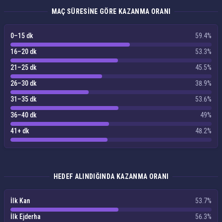
MAÇ SÜRESINE GÖRE KAZANMA ORANI
0–15 dk
59.4%
16–20 dk
53.3%
21–25 dk
45.5%
26–30 dk
38.9%
31–35 dk
53.6%
36–40 dk
49%
41+ dk
48.2%
HEDEF ALINDIĞINDA KAZANMA ORANI
İlk Kan
53.7%
İlk Ejderha
56.3%