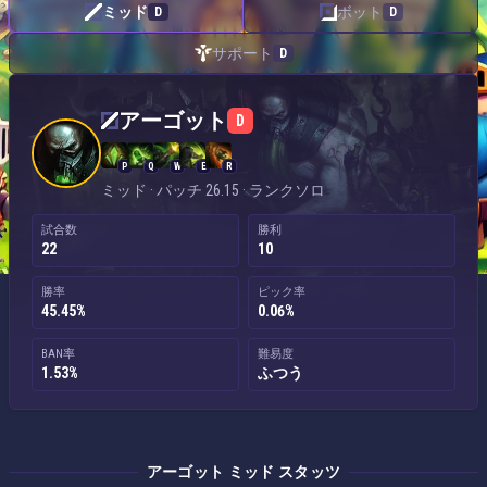
ミッド
ボット
D
D
サポート
D
アーゴット — ミッド
アーゴット
D
P
Q
W
E
R
ミッド · パッチ 26.15 · ランクソロ
試合数
勝利
22
10
勝率
ピック率
45.45%
0.06%
BAN率
難易度
1.53%
ふつう
アーゴット ミッド スタッツ