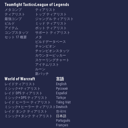
Teamfight Tactics
League of Legends
メタコンプ
ティアリスト
ティアリスト
トップ ティアリスト
最強コンプ
ジャングル ティアリスト
ビルド
ミッド ティアリスト
アイテム
ボット ティアリスト
コンプスタッツ
サポート ティアリスト
セット 17 概要
メタ
ビルドデータベース
チャンピオン
チャンピオンスタッツ
カウンターピッカー
スケーリングチャート
アイテムリスト
ルーン
新パッチ
World of Warcraft
言語
レイドティアリスト
English
ミシック+ティアリスト
Русский
レイド DPS ティアリスト
Español
ミシック+ DPS ティアリスト
Türkçe
レイド ヒーラー ティアリスト
Tiếng Việt
ミシック+ ヒーラー ティアリスト
Deutsch
レイド タンク ティアリスト
한국어
ミシック+ タンク ティアリスト
日本語
Português
Français