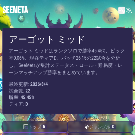
SEEMETA
アーゴット ミッド
アーゴット ミッドはランクソロで勝率45.45%、ピック
率0.06%、現在ティアD。パッチ26.15の22試合を分析
し、SeeMetaが集計ステータス・ロール・難易度・レ
ーンマッチアップ勝率をまとめています。
最終更新:
2026/8/4
試合数:
22
勝率:
45.45%
ティア:
D
トップ
ジャングル
B
D