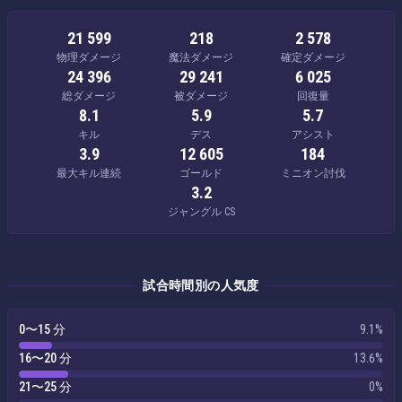
21 599
218
2 578
物理ダメージ
魔法ダメージ
確定ダメージ
24 396
29 241
6 025
総ダメージ
被ダメージ
回復量
8.1
5.9
5.7
キル
デス
アシスト
3.9
12 605
184
最大キル連続
ゴールド
ミニオン討伐
3.2
ジャングル CS
試合時間別の人気度
0〜15 分
9.1%
16〜20 分
13.6%
21〜25 分
0%