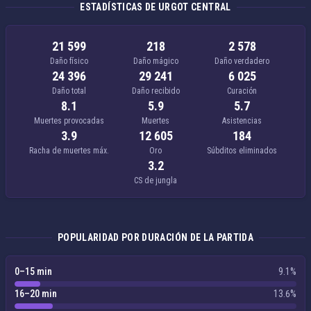
ESTADÍSTICAS DE URGOT CENTRAL
21 599
218
2 578
Daño físico
Daño mágico
Daño verdadero
24 396
29 241
6 025
Daño total
Daño recibido
Curación
8.1
5.9
5.7
Muertes provocadas
Muertes
Asistencias
3.9
12 605
184
Racha de muertes máx.
Oro
Súbditos eliminados
3.2
CS de jungla
POPULARIDAD POR DURACIÓN DE LA PARTIDA
0–15 min
9.1%
16–20 min
13.6%