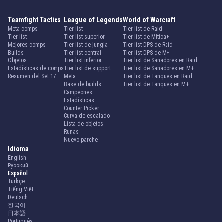
Teamfight Tactics
League of Legends
World of Warcraft
Meta comps
Tier list
Tier list de Raid
Tier list
Tier list superior
Tier list de Mítica+
Mejores comps
Tier list de jungla
Tier list DPS de Raid
Builds
Tier list central
Tier list DPS de M+
Objetos
Tier list inferior
Tier list de Sanadores en Raid
Estadísticas de comps
Tier list de support
Tier list de Sanadores en M+
Resumen del Set 17
Meta
Tier list de Tanques en Raid
Base de builds
Tier list de Tanques en M+
Campeones
Estadísticas
Counter Picker
Curva de escalado
Lista de objetos
Runas
Nuevo parche
Idioma
English
Русский
Español
Türkçe
Tiếng Việt
Deutsch
한국어
日本語
Português