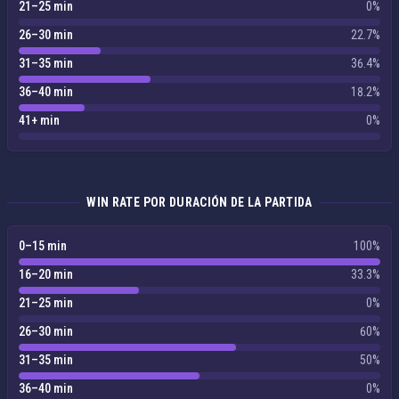
21–25 min
0%
26–30 min
22.7%
31–35 min
36.4%
36–40 min
18.2%
41+ min
0%
WIN RATE POR DURACIÓN DE LA PARTIDA
0–15 min
100%
16–20 min
33.3%
21–25 min
0%
26–30 min
60%
31–35 min
50%
36–40 min
0%