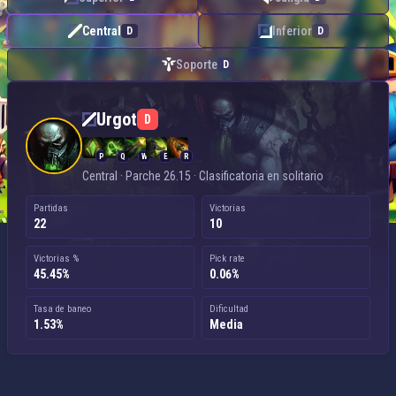
Central
Inferior
D
D
Soporte
D
Urgot — Central
Urgot
D
P
Q
W
E
R
Central · Parche 26.15 · Clasificatoria en solitario
Partidas
Victorias
22
10
Victorias %
Pick rate
45.45%
0.06%
Tasa de baneo
Dificultad
1.53%
Media