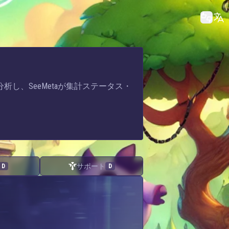
分析し、SeeMetaが集計ステータス・
サポート
D
D