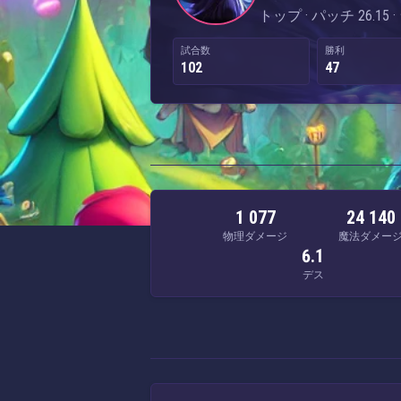
トップ · パッチ 26.15
試合数
勝利
102
47
1 077
24 140
物理ダメージ
魔法ダメー
6.1
デス