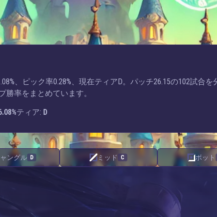
8%、ピック率0.28%、現在ティアD。パッチ26.15の102試合を
プ勝率をまとめています。
6.08%
ティア:
D
ャングル
ミッド
ボット
D
C