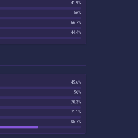
41.9%
56%
66.7%
44.4%
45.6%
56%
70.3%
71.1%
85.7%