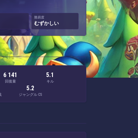
難易度
むずかしい
6 141
5.1
回復量
キル
5.2
伐
ジャングル CS