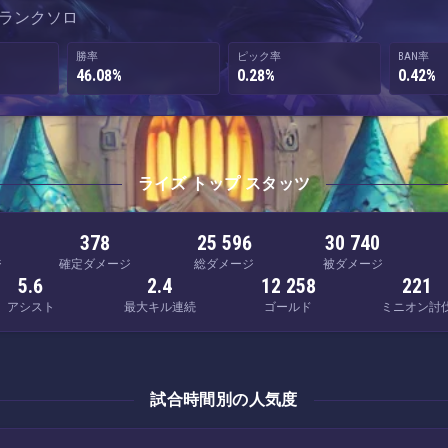
 · ランクソロ
勝率
ピック率
BAN率
46.08%
0.28%
0.42%
ライズ トップ スタッツ
378
25 596
30 740
ジ
確定ダメージ
総ダメージ
被ダメージ
5.6
2.4
12 258
221
アシスト
最大キル連続
ゴールド
ミニオン討
試合時間別の人気度