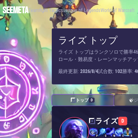
SEEMETA
Teamfight Tactics
League of Legends
World of Warcraft
ライズ トップ
ライズ トップはランクソロで勝率46.0
ロール・難易度・レーンマッチアッ
最終更新:
2026/8/4
試合数:
102
勝率:
4
トップ
ジ
D
ライズ — トップ
ライズ
D
P
Q
W
E
R