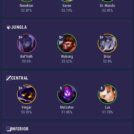
Renekton
Garen
Dr. Mundo
52.87%
52.74%
52.45%
JUNGLA
S+
S+
S+
Bel'Veth
Wukong
Briar
53.6%
53.52%
52.8%
CENTRAL
S+
S
S
Veigar
Malzahar
Lux
53.35%
51.85%
51.78%
INFERIOR