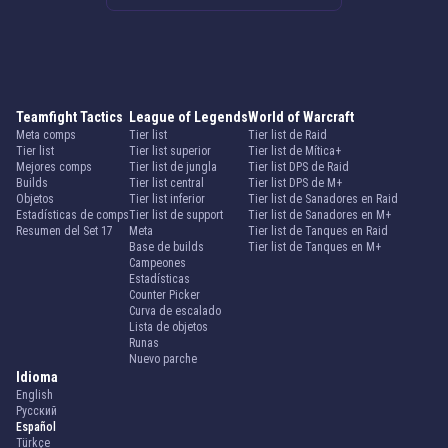
Teamfight Tactics
League of Legends
World of Warcraft
Meta comps
Tier list
Tier list de Raid
Tier list
Tier list superior
Tier list de Mítica+
Mejores comps
Tier list de jungla
Tier list DPS de Raid
Builds
Tier list central
Tier list DPS de M+
Objetos
Tier list inferior
Tier list de Sanadores en Raid
Estadísticas de comps
Tier list de support
Tier list de Sanadores en M+
Resumen del Set 17
Meta
Tier list de Tanques en Raid
Base de builds
Tier list de Tanques en M+
Campeones
Estadísticas
Counter Picker
Curva de escalado
Lista de objetos
Runas
Nuevo parche
Idioma
English
Русский
Español
Türkçe