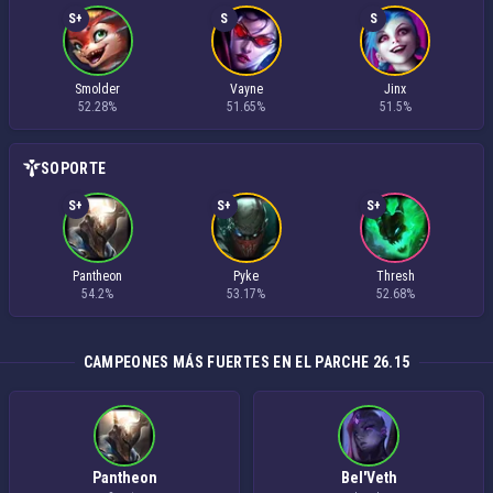
S+
S
S
Smolder
Vayne
Jinx
52.28%
51.65%
51.5%
SOPORTE
S+
S+
S+
Pantheon
Pyke
Thresh
54.2%
53.17%
52.68%
CAMPEONES MÁS FUERTES EN EL PARCHE 26.15
Pantheon
Bel'Veth