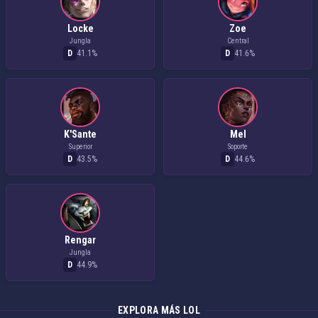
Locke
Zoe
Jungla
Central
D
41.1%
D
41.6%
K'Sante
Mel
Superior
Soporte
D
43.5%
D
44.6%
Rengar
Jungla
D
44.9%
EXPLORA MÁS LOL