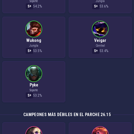
Soporte
Jungla
S+
54.2%
S+
53.6%
Wukong
Veigar
Jungla
Central
S+
53.5%
S+
53.4%
Pyke
Soporte
S+
53.2%
CAMPEONES MÁS DÉBILES EN EL PARCHE 26.15