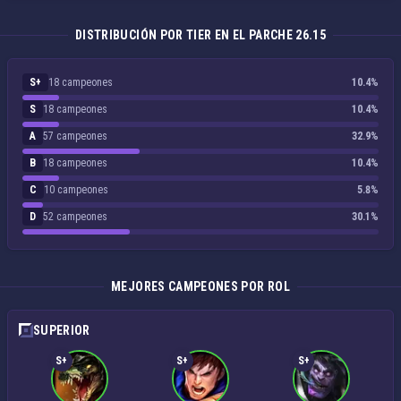
DISTRIBUCIÓN POR TIER EN EL PARCHE 26.15
S+
18 campeones
10.4%
S
18 campeones
10.4%
A
57 campeones
32.9%
B
18 campeones
10.4%
C
10 campeones
5.8%
D
52 campeones
30.1%
MEJORES CAMPEONES POR ROL
SUPERIOR
S+
S+
S+