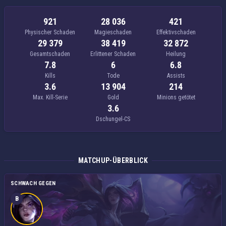
921
28 036
421
Physischer Schaden
Magieschaden
Effektivschaden
29 379
38 419
32 872
Gesamtschaden
Erlittener Schaden
Heilung
7.8
6
6.8
Kills
Tode
Assists
3.6
13 904
214
Max. Kill-Serie
Gold
Minions getötet
3.6
Dschungel-CS
MATCHUP-ÜBERBLICK
SCHWACH GEGEN
B