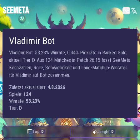
SEEMETA
Vladimir Bot
Vladimir Bot: 53.23% Winrate, 0.34% Pickrate in Ranked Solo,
aktuell Tier D. Aus 124 Matches in Patch 26.15 fasst SeeMeta
Kennzahlen, Rolle, Schwierigkeit und Lane-Matchup-Winrates
für Vladimir auf Bot zusammen.
Zuletzt aktualisiert:
4.8.2026
Spiele:
124
Winrate:
53.23%
Tier:
D
Top
Jungle
D
D