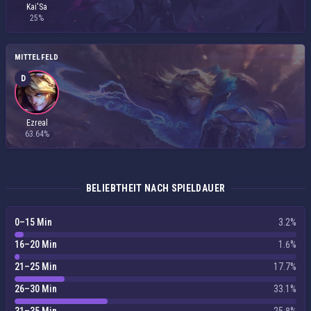
Kai'Sa
25%
MITTELFELD
D
Ezreal
63.64%
BELIEBTHEIT NACH SPIELDAUER
0–15 Min
3.2%
16–20 Min
1.6%
21–25 Min
17.7%
26–30 Min
33.1%