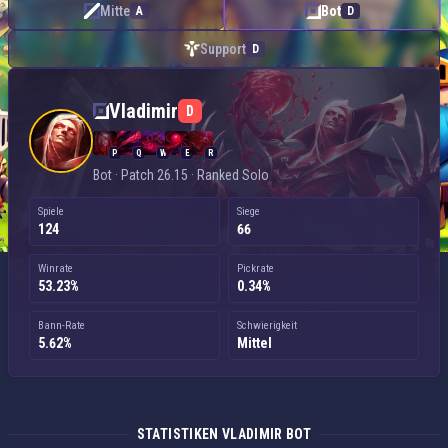
Mitte
Bot
A
D
Support
D
Vladimir — Bot
Vladimir
D
P
Q
W
E
R
Bot · Patch 26.15 · Ranked Solo
Spiele
Siege
124
66
Winrate
Pickrate
53.23%
0.34%
Bann-Rate
Schwierigkeit
5.62%
Mittel
STATISTIKEN VLADIMIR BOT