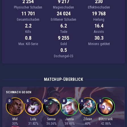
2 254
9 217
230
Physischer Schaden
Magieschaden
Effektivschaden
11 701
24 024
19 768
Gesamtschaden
Erlittener Schaden
Heilung
2.2
6.2
16.4
Kills
Tode
Assists
0.8
9 255
30.3
Max. Kill-Serie
Gold
Minions getötet
0.5
Dschungel-CS
MATCHUP-ÜBERBLICK
SCHWACH GEGEN
D
S
S+
B
A
S
Mel
Lulu
Senna
Janna
Zilean
Blitzcrank
30%
31.82%
36.36%
38.46%
40%
42.86%