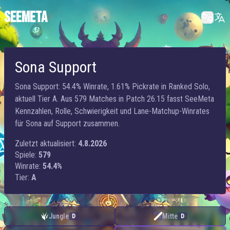
SEEMETA
Sona Support
Sona Support: 54.4% Winrate, 1.61% Pickrate in Ranked Solo,
aktuell Tier A. Aus 579 Matches in Patch 26.15 fasst SeeMeta
Kennzahlen, Rolle, Schwierigkeit und Lane-Matchup-Winrates
für Sona auf Support zusammen.
Zuletzt aktualisiert:
4.8.2026
Spiele:
579
Winrate:
54.4%
Tier:
A
Jungle
Mitte
D
D