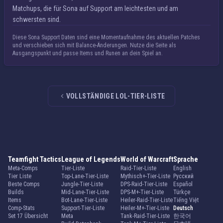
Matchups, die für Sona auf Support am leichtesten und am
schwersten sind.
Diese Sona Support Daten sind eine Momentaufnahme des aktuellen Patches
und verschieben sich mit Balance-Änderungen. Nutze die Seite als
Ausgangspunkt und passe Items und Runen an dein Spiel an.
VOLLSTÄNDIGE LOL-TIER-LISTE
Teamfight Tactics
League of Legends
World of Warcraft
Sprache
Meta-Comps
Tier-Liste
Raid-Tier-Liste
English
Tier Liste
Top-Lane-Tier-Liste
Mythisch+-Tier-Liste
Русский
Beste Comps
Jungle-Tier-Liste
DPS-Raid-Tier-Liste
Español
Builds
Mid-Lane-Tier-Liste
DPS-M+-Tier-Liste
Türkçe
Items
Bot-Lane-Tier-Liste
Heiler-Raid-Tier-Liste
Tiếng Việt
Comp-Stats
Support-Tier-Liste
Heiler-M+-Tier-Liste
Deutsch
Set 17 Übersicht
Meta
Tank-Raid-Tier-Liste
한국어