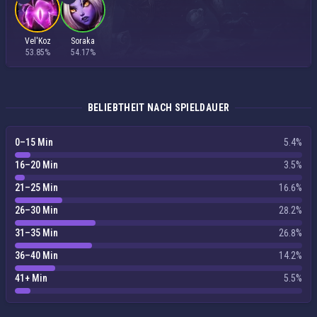
Vel'Koz
Soraka
53.85%
54.17%
BELIEBTHEIT NACH SPIELDAUER
0–15 Min
5.4%
16–20 Min
3.5%
21–25 Min
16.6%
26–30 Min
28.2%
31–35 Min
26.8%
36–40 Min
14.2%
41+ Min
5.5%