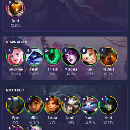
D
Bard
42.86%
STARK GEGEN
A
B
S+
S
B
A
Seraphine
Xerath
Thresh
Morgana
Lux
Nautilus
80.65%
78.57%
75%
62.5%
62.5%
62.5%
MITTELFELD
S+
S+
B
A
C
A
Pyke
Milio
Leona
Camille
Yuumi
Nami
45%
47.37%
50%
50%
52.94%
53.13%
A
D