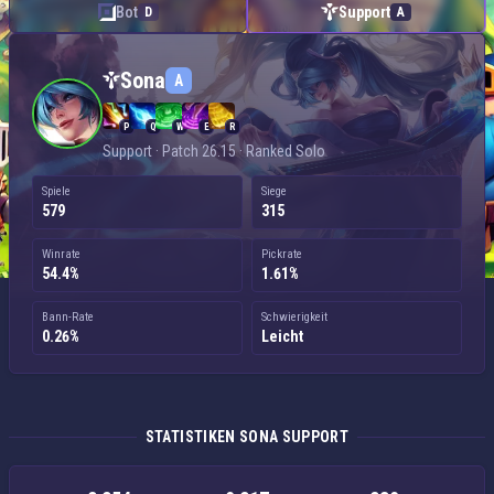
Bot
Support
D
A
Sona — Support
Sona
A
P
Q
W
E
R
Support · Patch 26.15 · Ranked Solo
Spiele
Siege
579
315
Winrate
Pickrate
54.4%
1.61%
Bann-Rate
Schwierigkeit
0.26%
Leicht
STATISTIKEN SONA SUPPORT