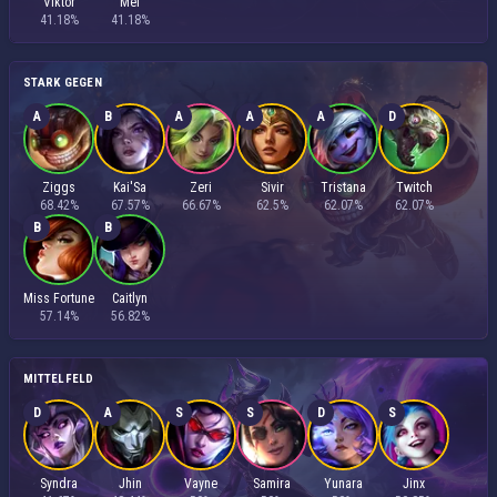
Viktor
Mel
41.18%
41.18%
STARK GEGEN
A
B
A
A
A
D
Ziggs
Kai'Sa
Zeri
Sivir
Tristana
Twitch
68.42%
67.57%
66.67%
62.5%
62.07%
62.07%
B
B
Miss Fortune
Caitlyn
57.14%
56.82%
MITTELFELD
D
A
S
S
D
S
Syndra
Jhin
Vayne
Samira
Yunara
Jinx