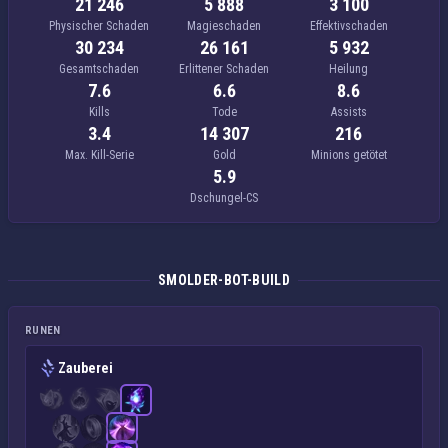
21 246
5 888
3 100
Physischer Schaden
Magieschaden
Effektivschaden
30 234
26 161
5 932
Gesamtschaden
Erlittener Schaden
Heilung
7.6
6.6
8.6
Kills
Tode
Assists
3.4
14 307
216
Max. Kill-Serie
Gold
Minions getötet
5.9
Dschungel-CS
SMOLDER-BOT-BUILD
RUNEN
Zauberei