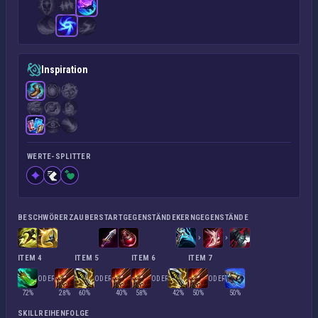
Inspiration
WERTE-SPLITTER
BESCHWÖRERZAUBER
STARTGEGENSTÄNDE
KERNGEGENSTÄNDE
ITEM 4
ITEM 5
ITEM 6
ITEM 7
ODER
ODER
ODER
ODER
72%
28%
60%
40%
58%
42%
50%
50%
SKILLREIHENFOLGE