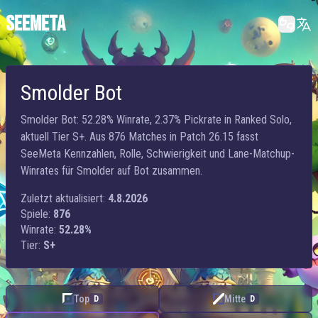
SEEMETA
Smolder Bot
Smolder Bot: 52.28% Winrate, 2.37% Pickrate in Ranked Solo,
aktuell Tier S+. Aus 876 Matches in Patch 26.15 fasst
SeeMeta Kennzahlen, Rolle, Schwierigkeit und Lane-Matchup-
Winrates für Smolder auf Bot zusammen.
Zuletzt aktualisiert:
4.8.2026
Spiele:
876
Winrate:
52.28%
Tier:
S+
Top
Mitte
D
D