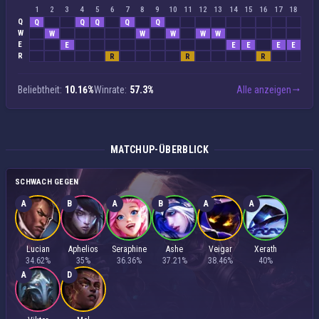
1
2
3
4
5
6
7
8
9
10
11
12
13
14
15
16
17
18
Q
Q
Q
Q
Q
Q
W
W
W
W
W
W
E
E
E
E
E
E
R
R
R
R
Beliebtheit:
10.16%
Winrate:
57.3%
Alle anzeigen
MATCHUP-ÜBERBLICK
SCHWACH GEGEN
A
B
A
B
A
A
Lucian
Aphelios
Seraphine
Ashe
Veigar
Xerath
34.62%
35%
36.36%
37.21%
38.46%
40%
A
D