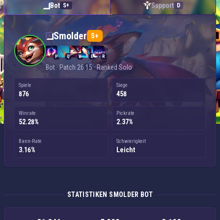
Bot
Support
S+
D
Smolder — Bot
Smolder
S+
P
Q
W
E
R
Bot · Patch 26.15 · Ranked Solo
Spiele
Siege
876
458
Winrate
Pickrate
52.28%
2.37%
Bann-Rate
Schwierigkeit
3.16%
Leicht
STATISTIKEN SMOLDER BOT