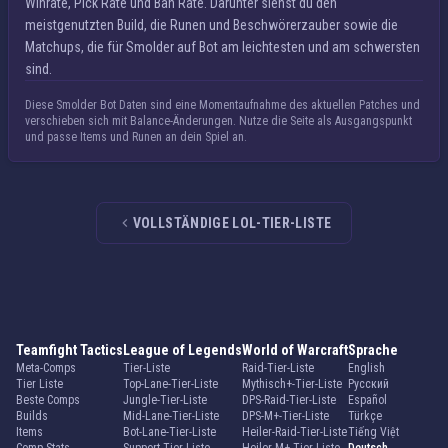
Winrate, Pick Rate und Ban Rate. Darunter siehst du den
meistgenutzten Build, die Runen und Beschwörerzauber sowie die
Matchups, die für Smolder auf Bot am leichtesten und am schwersten
sind.
Diese Smolder Bot Daten sind eine Momentaufnahme des aktuellen Patches und
verschieben sich mit Balance-Änderungen. Nutze die Seite als Ausgangspunkt
und passe Items und Runen an dein Spiel an.
VOLLSTÄNDIGE LOL-TIER-LISTE
Teamfight Tactics
League of Legends
World of Warcraft
Sprache
Meta-Comps
Tier-Liste
Raid-Tier-Liste
English
Tier Liste
Top-Lane-Tier-Liste
Mythisch+-Tier-Liste
Русский
Beste Comps
Jungle-Tier-Liste
DPS-Raid-Tier-Liste
Español
Builds
Mid-Lane-Tier-Liste
DPS-M+-Tier-Liste
Türkçe
Items
Bot-Lane-Tier-Liste
Heiler-Raid-Tier-Liste
Tiếng Việt