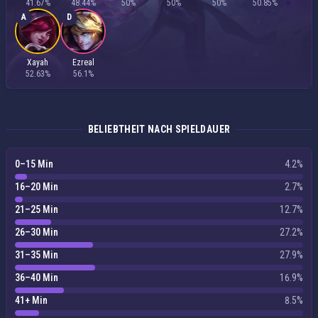
41.67%
48.44%
50%
50%
50%
50.85%
A
D
Xayah
Ezreal
52.63%
56.1%
BELIEBTHEIT NACH SPIELDAUER
0–15 Min
4.2%
16–20 Min
2.7%
21–25 Min
12.7%
26–30 Min
27.2%
31–35 Min
27.9%
36–40 Min
16.9%
41+ Min
8.5%