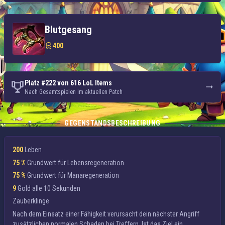
Blutgesang
400
Platz #222 von 616 LoL Items
Nach Gesamtspielen im aktuellen Patch
GEGENSTANDSBESCHREIBUNG
200
Leben
75 %
Grundwert für Lebensregeneration
75 %
Grundwert für Manaregeneration
9
Gold alle 10 Sekunden
Zauberklinge
Nach dem Einsatz einer Fähigkeit verursacht dein nächster Angriff
zusätzlichen normalen Schaden
bei Treffern
. Ist das Ziel ein