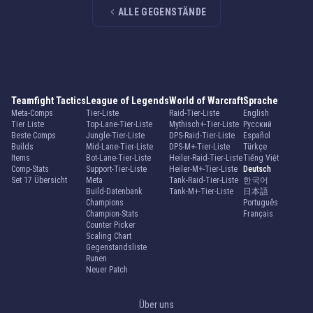
ALLE GEGENSTÄNDE
Teamfight Tactics
League of Legends
World of Warcraft
Sprache
Meta-Comps
Tier-Liste
Raid-Tier-Liste
English
Tier Liste
Top-Lane-Tier-Liste
Mythisch+-Tier-Liste
Русский
Beste Comps
Jungle-Tier-Liste
DPS-Raid-Tier-Liste
Español
Builds
Mid-Lane-Tier-Liste
DPS-M+-Tier-Liste
Türkçe
Items
Bot-Lane-Tier-Liste
Heiler-Raid-Tier-Liste
Tiếng Việt
Comp-Stats
Support-Tier-Liste
Heiler-M+-Tier-Liste
Deutsch
Set 17 Übersicht
Meta
Tank-Raid-Tier-Liste
한국어
Build-Datenbank
Tank-M+-Tier-Liste
日本語
Champions
Português
Champion-Stats
Français
Counter Picker
Scaling Chart
Gegenstandsliste
Runen
Neuer Patch
Über uns