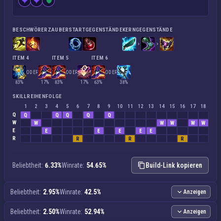
BESCHWÖRERZAUBER
STARTGEGENSTÄNDE
KERNGEGENSTÄNDE
ITEM 4
ITEM 5
ITEM 6
ODER
ODER
ODER
83%
17%
83%
17%
63%
38%
SKILLREIHENFOLGE
1
2
3
4
5
6
7
8
9
10
11
12
13
14
15
16
17
18
Q
Q
Q
Q
Q
Q
W
W
W
W
W
W
E
E
E
E
E
E
R
R
R
R
Beliebtheit:
6.33%
Winrate:
54.65%
Build-Link kopieren
Beliebtheit:
2.95%
Winrate:
42.5%
Anzeigen
Beliebtheit:
2.50%
Winrate:
52.94%
Anzeigen