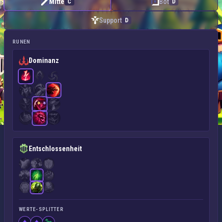
Mitte
Bot
C
D
Support
D
RUNEN
Dominanz
Entschlossenheit
WERTE-SPLITTER