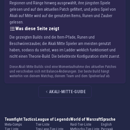
Regionen und Ränge hinweg ausgewählt, ihre jüngsten Spiele
gelesen und auf den aktuellen Patch gefiltert, und jedes Spiel von
Akali auf Mitte wird auf die genutzten Items, Runen und Zauber
gelesen.
Was diese Seite zeigt
Die gezeigten Builds sind die Item-Pfade, Runen und
Beschwörerzauber, die Akali Mitte Spieler am meisten genutzt
haben, sodass du siehst, was im Ladder wirklich funktioniert und
nicht einen Theorie-Build. Die beliebteste Konfiguration steht zuerst.
Diese Akali Mitte Builds sind eine Momentaufnahme des aktuellen Patches
und verschieben sich mit Balance-Änderungen. Der beste Build hängt
weiterhin von deinem Matchup, deinem Team und dem Spielverlauf ab.
AKALI-MITTE-GUIDE
Teamfight Tactics
League of Legends
World of Warcraft
Sprache
Meta-Comps
Tier-Liste
Raid-Tier-Liste
English
Tier Liste
Top-Lane-Tier-Liste
Mythisch+-Tier-Liste
Русский