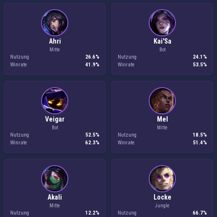
Ahri
Kai'Sa
Mitte
Bot
Nutzung
26.6%
Nutzung
24.1%
Winrate
41.9%
Winrate
53.5%
Veigar
Mel
Bot
Mitte
Nutzung
52.5%
Nutzung
18.5%
Winrate
62.3%
Winrate
51.4%
Akali
Locke
Mitte
Jungle
Nutzung
12.2%
Nutzung
66.7%