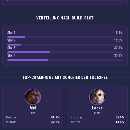
VERTEILUNG NACH BUILD-SLOT
Slot 4
15.5%
Slot 5
12.0%
Slot 6
37.3%
Slot 7
35.3%
TOP-CHAMPIONS MIT SCHLEIER DER TODESFEE
Mel
Locke
Bot
Mitte
Nutzung
51.2%
Nutzung
35.9%
Winrate
42.1%
Winrate
43.5%