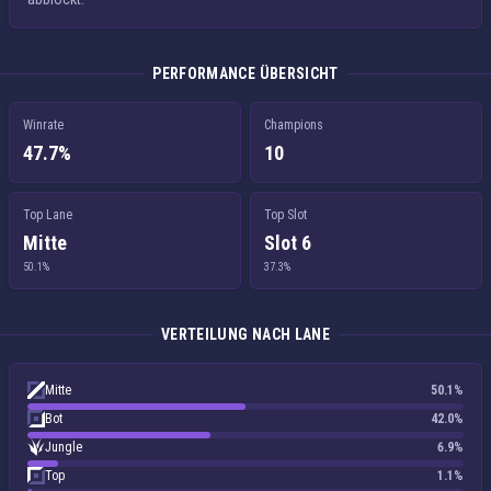
PERFORMANCE ÜBERSICHT
Winrate
Champions
47.7%
10
Top Lane
Top Slot
Mitte
Slot 6
50.1%
37.3%
VERTEILUNG NACH LANE
Mitte
50.1%
Bot
42.0%
Jungle
6.9%
Top
1.1%