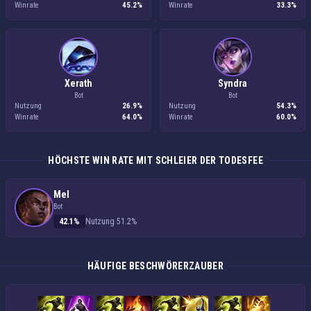
Winrate
45.2%
Winrate
33.3%
Xerath
Syndra
Bot
Bot
Nutzung
26.9%
Nutzung
54.3%
Winrate
64.0%
Winrate
60.0%
HÖCHSTE WIN RATE MIT SCHLEIER DER TODESFEE
Mel
Bot
42.1%
Nutzung 51.2%
HÄUFIGE BESCHWÖRERZAUBER