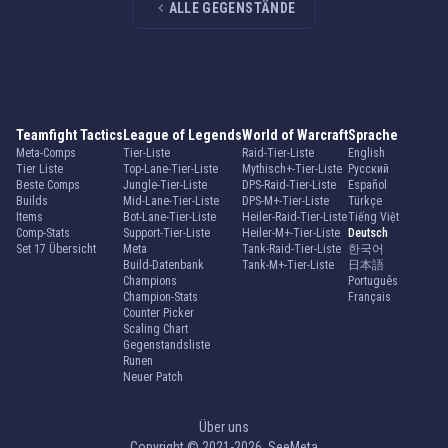
ALLE GEGENSTÄNDE
Teamfight Tactics
League of Legends
World of Warcraft
Sprache
Meta-Comps
Tier-Liste
Raid-Tier-Liste
English
Tier Liste
Top-Lane-Tier-Liste
Mythisch+-Tier-Liste
Русский
Beste Comps
Jungle-Tier-Liste
DPS-Raid-Tier-Liste
Español
Builds
Mid-Lane-Tier-Liste
DPS-M+-Tier-Liste
Türkçe
Items
Bot-Lane-Tier-Liste
Heiler-Raid-Tier-Liste
Tiếng Việt
Comp-Stats
Support-Tier-Liste
Heiler-M+-Tier-Liste
Deutsch
Set 17 Übersicht
Meta
Tank-Raid-Tier-Liste
한국어
Build-Datenbank
Tank-M+-Tier-Liste
日本語
Champions
Português
Champion-Stats
Français
Counter Picker
Scaling Chart
Gegenstandsliste
Runen
Neuer Patch
Über uns
Copyright © 2021-2026. SeeMeta