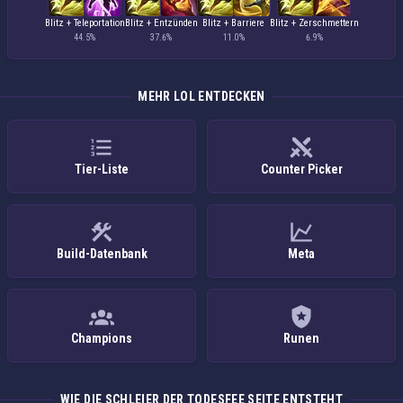
Blitz + Teleportation
Blitz + Entzünden
Blitz + Barriere
Blitz + Zerschmettern
44.5%
37.6%
11.0%
6.9%
MEHR LOL ENTDECKEN
Tier-Liste
Counter Picker
Build-Datenbank
Meta
Champions
Runen
WIE DIE SCHLEIER DER TODESFEE SEITE ENTSTEHT