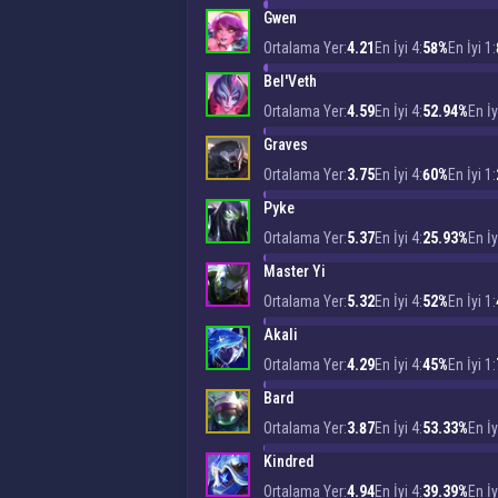
Gwen
Ortalama Yer:
4.21
En İyi 4:
58%
En İyi 1:
Bel'Veth
Ortalama Yer:
4.59
En İyi 4:
52.94%
En İy
Graves
Ortalama Yer:
3.75
En İyi 4:
60%
En İyi 1:
Pyke
Ortalama Yer:
5.37
En İyi 4:
25.93%
En İy
Master Yi
Ortalama Yer:
5.32
En İyi 4:
52%
En İyi 1:
Akali
Ortalama Yer:
4.29
En İyi 4:
45%
En İyi 1:
Bard
Ortalama Yer:
3.87
En İyi 4:
53.33%
En İy
Kindred
Ortalama Yer:
4.94
En İyi 4:
39.39%
En İy