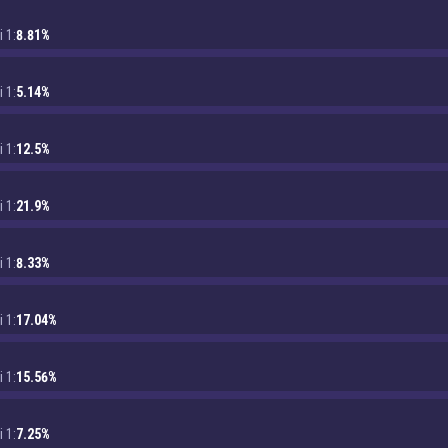
i 1:
8.81%
i 1:
5.14%
i 1:
12.5%
i 1:
21.9%
i 1:
8.33%
i 1:
17.04%
i 1:
15.56%
i 1:
7.25%