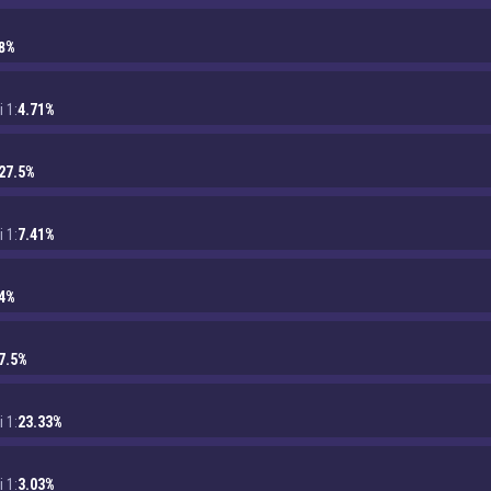
8%
i 1:
4.71%
27.5%
i 1:
7.41%
4%
7.5%
i 1:
23.33%
i 1:
3.03%