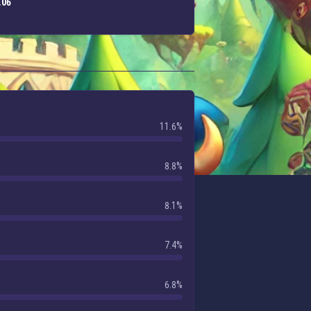
.06
11.6%
8.8%
8.1%
7.4%
6.8%