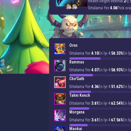
Health Regen Interval:
2
İç 
Ortalama Yer:
4.08
Pick ora
Ornn
Ortalama Yer:
4.10
En İyi 4:
58.33%
En İy
Rammus
Ortalama Yer:
4.07
En İyi 4:
58.93%
En İy
Cho'Gath
Ortalama Yer:
4.36
En İyi 4:
51.62%
En İy
Tahm Kench
Ortalama Yer:
3.81
En İyi 4:
62.54%
En İy
Morgana
Ortalama Yer:
3.61
En İyi 4:
67.56%
En İy
Maokai