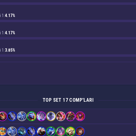
i 1:
4.17%
i 1:
4.17%
i 1:
3.85%
TOP SET 17 COMP'LARI