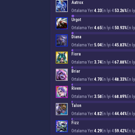
Aatrox
Ortalama Yer:
4.33
En İyi 4:
53.26%
En İy
Urgot
Ortalama Yer:
4.65
En İyi 4:
50.93%
En İy
Diana
Ortalama Yer:
5.04
En İyi 4:
45.83%
En İy
Fiora
Ortalama Yer:
3.74
En İyi 4:
67.88%
En İy
Briar
Ortalama Yer:
4.70
En İyi 4:
48.33%
En İy
Riven
Ortalama Yer:
3.58
En İyi 4:
68.89%
En İy
Talon
Ortalama Yer:
4.82
En İyi 4:
44.44%
En İy
Fizz
Ortalama Yer:
4.29
En İyi 4:
59.42%
En İy