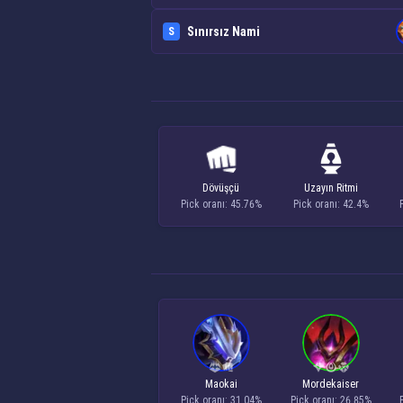
Sınırsız Nami
S
Dövüşçü
Uzayın Ritmi
Pick oranı: 45.76%
Pick oranı: 42.4%
Maokai
Mordekaiser
Pick oranı: 31.04%
Pick oranı: 26.85%