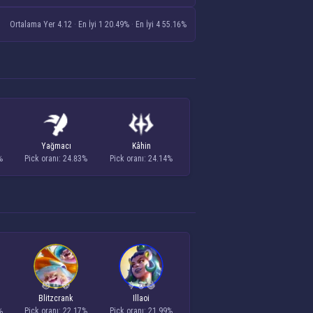
Ortalama Yer 4.12
·
En İyi 1 20.49%
·
En İyi 4 55.16%
Yağmacı
Kâhin
%
Pick oranı: 24.83%
Pick oranı: 24.14%
Blitzcrank
Illaoi
%
Pick oranı: 22.17%
Pick oranı: 21.99%