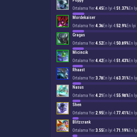
Poppy
Ortalama Yer:
4.45
En İyi 4:
51.37%
En İy
Mordekaiser
Ortalama Yer:
4.36
En İyi 4:
52.9%
En İyi 
Gragas
Ortalama Yer:
4.52
En İyi 4:
50.89%
En İy
Micincik
Ortalama Yer:
4.42
En İyi 4:
51.43%
En İy
Rhaast
Ortalama Yer:
3.78
En İyi 4:
63.31%
En İy
Nasus
Ortalama Yer:
4.21
En İyi 4:
55.98%
En İy
Shen
Ortalama Yer:
2.95
En İyi 4:
77.41%
En İy
Blitzcrank
Ortalama Yer:
3.55
En İyi 4:
71.19%
En İy