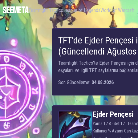
SEEMETA
Teamfight Tactics
League of Legends
World of Warcraft
TFT'de Ejder Pençesi i
(Güncellendi Ağustos
Teamfight Tactics'te Ejder Pençesi için de
eşyaları, ve ilgili TFT sayfalarına bağlantılar
Son Güncelleme:
04.08.2026
Ejder Pençesi
Ejder Pençesi
Yama 17.8 · Set 17 ·
Teamf
Kullanıcı % Azami Can kaza