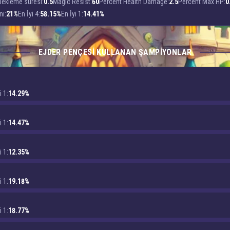
bekleme süresi:
0.5
Magic Resist:
60
Percent Health Damage:
2.5
Percent Max HP:
0
nı:
21%
En İyi 4:
58.15%
En İyi 1:
14.41%
EJDER PENÇESI KULLANAN ŞAMPIYONLAR
i 1:
14.29%
i 1:
14.47%
i 1:
12.35%
i 1:
19.18%
i 1:
18.77%