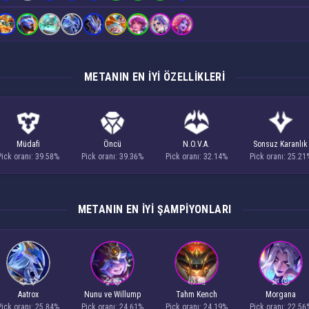
METANIN EN IYI ÖZELLIKLERI
Müdafi
Öncü
N.O.V.A.
Sonsuz Karanlık
Pick oranı: 39.58%
Pick oranı: 39.36%
Pick oranı: 32.14%
Pick oranı: 25.21
METANIN EN IYI ŞAMPIYONLARI
Aatrox
Nunu ve Willump
Tahm Kench
Morgana
Pick oranı: 25.84%
Pick oranı: 24.61%
Pick oranı: 24.19%
Pick oranı: 22.56