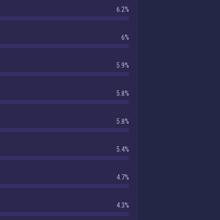
6.2%
6%
5.9%
5.8%
5.8%
5.4%
4.7%
4.3%