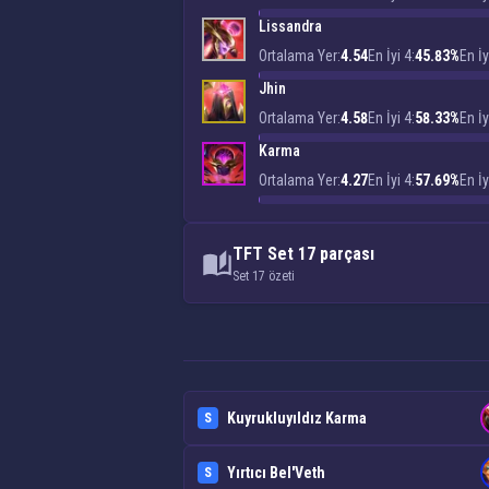
Lissandra
Ortalama Yer:
4.54
En İyi 4:
45.83%
En İy
Jhin
Ortalama Yer:
4.58
En İyi 4:
58.33%
En İy
Karma
Ortalama Yer:
4.27
En İyi 4:
57.69%
En İy
TFT Set 17 parçası
Set 17 özeti
Kuyrukluyıldız Karma
S
Yırtıcı Bel'Veth
S