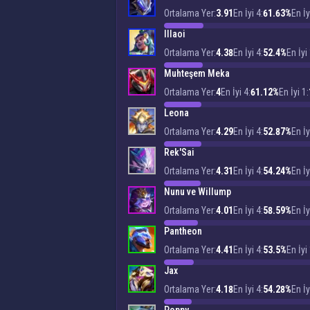
Ortalama Yer:
3.91
En İyi 4:
61.63%
En İy
Illaoi
Ortalama Yer:
4.38
En İyi 4:
52.4%
En İyi 
Muhteşem Meka
Ortalama Yer:
4
En İyi 4:
61.12%
En İyi 1:
Leona
Ortalama Yer:
4.29
En İyi 4:
52.87%
En İy
Rek'Sai
Ortalama Yer:
4.31
En İyi 4:
54.24%
En İy
Nunu ve Willump
Ortalama Yer:
4.01
En İyi 4:
58.59%
En İy
Pantheon
Ortalama Yer:
4.41
En İyi 4:
53.5%
En İyi 
Jax
Ortalama Yer:
4.18
En İyi 4:
54.28%
En İy