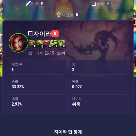
미드
원딜
D
D
서포트
B
자이라 — 탑
자이라
D
P
Q
W
E
R
탑 · 패치 26.15 · 솔랭
게임 수
승
6
2
승률
픽률
33.33%
0.02%
밴률
난이도
2.93%
쉬움
자이라 탑 통계