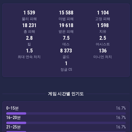
1 539
15 588
1 104
물리 피해
마법 피해
고정 피해
18 231
19 618
1 598
총 피해
받은 피해
치유
2.8
7.5
2.5
킬
데스
어시스트
1.5
8 373
136
최대 연속 처치
골드
미니언 처치
1
정글 CS
게임 시간별 인기도
0–15분
16.7%
16–20분
16.7%
21–25분
16.7%