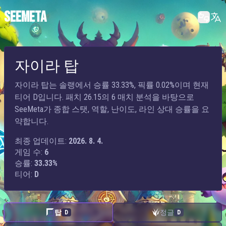
SEEMETA
자이라 탑
자이라 탑는 솔랭에서 승률 33.33%, 픽률 0.02%이며 현재
티어 D입니다. 패치 26.15의 6 매치 분석을 바탕으로
SeeMeta가 종합 스탯, 역할, 난이도, 라인 상대 승률을 요
약합니다.
최종 업데이트:
2026. 8. 4.
게임 수:
6
승률:
33.33%
티어:
D
탑
정글
D
D