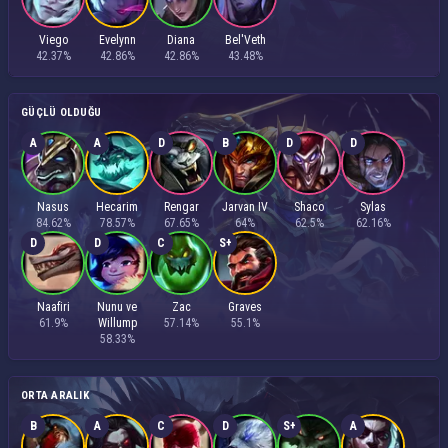
Viego
Evelynn
Diana
Bel'Veth
42.37%
42.86%
42.86%
43.48%
GÜÇLÜ OLDUĞU
A
A
D
B
D
D
Nasus
Hecarim
Rengar
Jarvan IV
Shaco
Sylas
84.62%
78.57%
67.65%
64%
62.5%
62.16%
D
D
C
S+
Naafiri
Nunu ve
Zac
Graves
61.9%
Willump
57.14%
55.1%
58.33%
ORTA ARALIK
B
A
C
D
S+
A