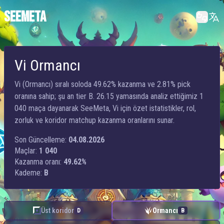
SEEMETA
Vi Ormancı
Vi (Ormancı) sıralı soloda 49.62% kazanma ve 2.81% pick
oranına sahip; şu an tier B. 26.15 yamasında analiz ettiğimiz 1
040 maça dayanarak SeeMeta, Vi için özet istatistikler, rol,
zorluk ve koridor matchup kazanma oranlarını sunar.
Son Güncelleme:
04.08.2026
Maçlar:
1 040
Kazanma oranı:
49.62%
Kademe:
B
Üst koridor
Ormancı
D
B