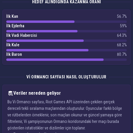
HEDEF ALINDIĞINDA KAZANMA ORANI
İlk Kan
56.7%
İlk Ejderha
59%
İlk Vadi Habercisi
64.3%
İlk Kule
68.2%
İlk Baron
80.7%
VI ORMANCI SAYFASI NASIL OLUŞTURULUR
Veriler nereden geliyor
Bu Vi Ormancı sayfası, Riot Games API üzerinden çekilen gerçek
dereceli tekli sıralama maçlarından oluşturulur. Oyuncular farklı bölge
ve rütbelerden örneklenir, son maçları okunur ve güncel yamaya göre
filtrelenir, Vi şampiyonunun Ormancı koridorundaki her maçı burada
gösterilen istatistikler ve dizilimler için toplanır.