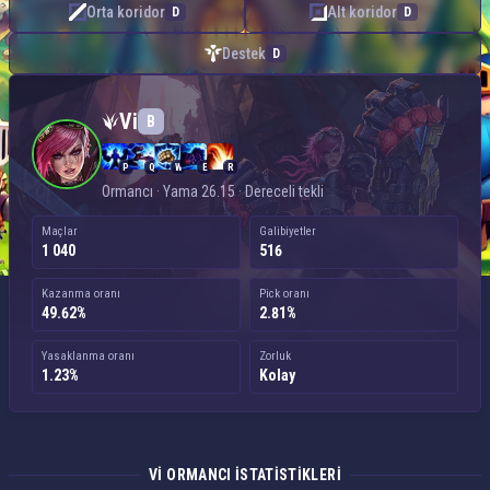
Orta koridor
Alt koridor
D
D
Destek
D
Vi — Ormancı
Vi
B
P
Q
W
E
R
Ormancı · Yama 26.15 · Dereceli tekli
Maçlar
Galibiyetler
1 040
516
Kazanma oranı
Pick oranı
49.62%
2.81%
Yasaklanma oranı
Zorluk
1.23%
Kolay
VI ORMANCI ISTATISTIKLERI