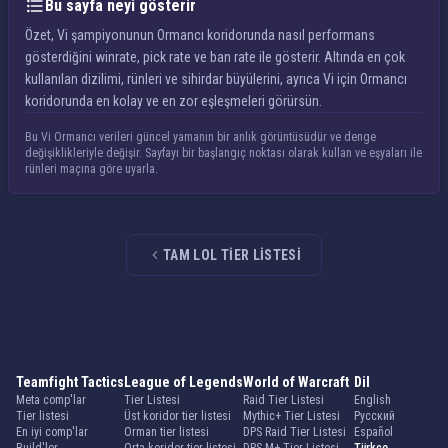
Bu sayfa neyi gösterir
Özet, Vi şampiyonunun Ormancı koridorunda nasıl performans
gösterdiğini winrate, pick rate ve ban rate ile gösterir. Altında en çok
kullanılan dizilimi, rünleri ve sihirdar büyülerini, ayrıca Vi için Ormancı
koridorunda en kolay ve en zor eşleşmeleri görürsün.
Bu Vi Ormancı verileri güncel yamanın bir anlık görüntüsüdür ve denge
değişiklikleriyle değişir. Sayfayı bir başlangıç noktası olarak kullan ve eşyaları ile
rünleri maçına göre uyarla.
TAM LOL TIER LISTESI
Teamfight Tactics
League of Legends
World of Warcraft
Dil
Meta comp'lar
Tier Listesi
Raid Tier Listesi
English
Tier listesi
Üst koridor tier listesi
Mythic+ Tier Listesi
Русский
En iyi comp'lar
Orman tier listesi
DPS Raid Tier Listesi
Español