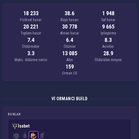
18 233
38.6
1 948
Fiziksel hasar
Büyü hasarı
Saf hasar
20 221
30 778
9 665
Toplam hasar
Alınan hasar
İyileştirme
7.4
6.4
8.3
Öldürmeler
Ölümler
Asistler
3.3
13 085
28.9
Maks. öldürme serisi
Altın
Öldürülen minyon
159
Orman CS
VI ORMANCI BUILD
RUNLAR
İsabet