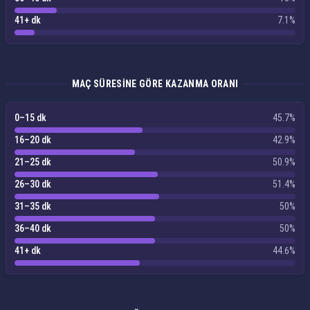
41+ dk
7.1%
MAÇ SÜRESINE GÖRE KAZANMA ORANI
0–15 dk
45.7%
16–20 dk
42.9%
21–25 dk
50.9%
26–30 dk
51.4%
31–35 dk
50%
36–40 dk
50%
41+ dk
44.6%