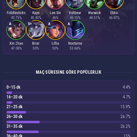
Fiddlesticks
Kayn
Lee Sin
Volibear
Warwick
Ekko
43.75%
45.45%
46%
46.15%
46.51%
46.67%
A
S+
A
A
Xin Zhao
Briar
Lillia
Nocturne
47.06%
50%
50%
53.66%
MAÇ SÜRESINE GÖRE POPÜLERLIK
0–15 dk
4.4%
16–20 dk
4.7%
21–25 dk
15.9%
26–30 dk
26.7%
31–35 dk
26.2%
36–40 dk
15%