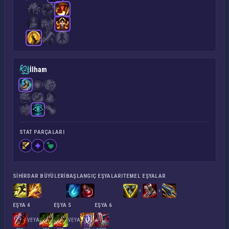
İlham
STAT PARÇALARI
SIHIRDAR BÜYÜLERI
BAŞLANGIÇ EŞYALARI
TEMEL EŞYALAR
EŞYA 4
EŞYA 5
EŞYA 6
VEYA
VEYA