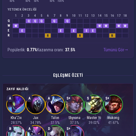
50%
50%
50%
50%
100%
YETENEK ÖNCELIĞI
1
2
3
4
5
6
7
8
9
10
11
12
13
14
15
16
17
18
Q
Q
Q
Q
Q
Q
W
W
W
W
W
W
E
E
E
E
E
E
R
R
R
R
Popülerlik:
0.77%
Kazanma oranı:
37.5%
Tümünü Gör
EŞLEŞME ÖZETI
ZAYIF KALDIĞI
A
A
A
S+
S
S+
Kha'Zix
Jax
Talon
Shyvana
Master Yi
Wukong
28.57%
34.78%
37.5%
37.5%
39.02%
41.67%
B
A
D
S+