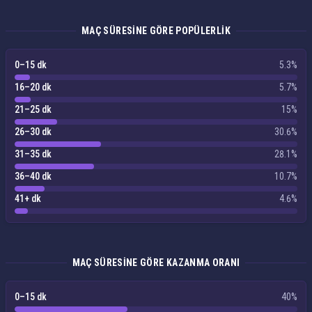
MAÇ SÜRESINE GÖRE POPÜLERLIK
0–15 dk
5.3%
16–20 dk
5.7%
21–25 dk
15%
26–30 dk
30.6%
31–35 dk
28.1%
36–40 dk
10.7%
41+ dk
4.6%
MAÇ SÜRESINE GÖRE KAZANMA ORANI
0–15 dk
40%