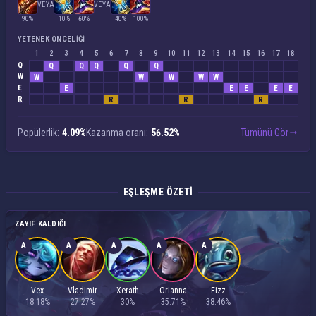
VEYA
VEYA
90%
10%
60%
40%
100%
YETENEK ÖNCELIĞI
1
2
3
4
5
6
7
8
9
10
11
12
13
14
15
16
17
18
Q
Q
Q
Q
Q
Q
W
W
W
W
W
W
E
E
E
E
E
E
R
R
R
R
Popülerlik:
4.09%
Kazanma oranı:
56.52%
Tümünü Gör
EŞLEŞME ÖZETI
ZAYIF KALDIĞI
A
A
A
A
A
Vex
Vladimir
Xerath
Orianna
Fizz
18.18%
27.27%
30%
35.71%
38.46%