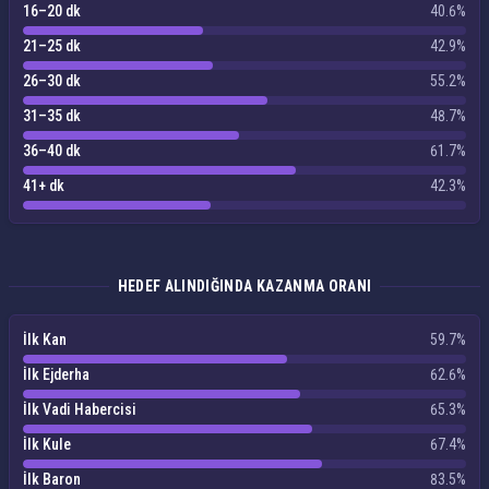
16–20 dk
40.6%
21–25 dk
42.9%
26–30 dk
55.2%
31–35 dk
48.7%
36–40 dk
61.7%
41+ dk
42.3%
HEDEF ALINDIĞINDA KAZANMA ORANI
İlk Kan
59.7%
İlk Ejderha
62.6%
İlk Vadi Habercisi
65.3%
İlk Kule
67.4%
İlk Baron
83.5%