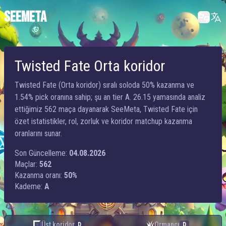
SEEMETA
Twisted Fate Orta koridor
Twisted Fate (Orta koridor) sıralı soloda 50% kazanma ve
1.54% pick oranına sahip; şu an tier A. 26.15 yamasında analiz
ettiğimiz 562 maça dayanarak SeeMeta, Twisted Fate için
özet istatistikler, rol, zorluk ve koridor matchup kazanma
oranlarını sunar.
Son Güncelleme:
04.08.2026
Maçlar:
562
Kazanma oranı:
50%
Kademe:
A
Üst koridor
Ormancı
D
D