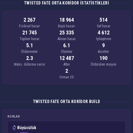
TWISTED FATE ORTA KORIDOR ISTATISTIKLERI
2 267
18 964
514
Fiziksel hasar
Büyü hasarı
Saf hasar
21 745
25 335
4 612
Toplam hasar
Alınan hasar
İyileştirme
5.1
6.1
9
Öldürmeler
Ölümler
Asistler
2.3
12 487
190
Maks. öldürme serisi
Altın
Öldürülen minyon
2
Orman CS
TWISTED FATE ORTA KORIDOR BUILD
RUNLAR
Büyücülük