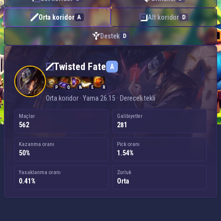
Orta koridor
Alt koridor
A
D
Destek
D
Twisted Fate — Orta koridor
Twisted Fate
A
P
Q
W
E
R
Orta koridor · Yama 26.15 · Dereceli tekli
Maçlar
Galibiyetler
562
281
Kazanma oranı
Pick oranı
50%
1.54%
Yasaklanma oranı
Zorluk
0.41%
Orta