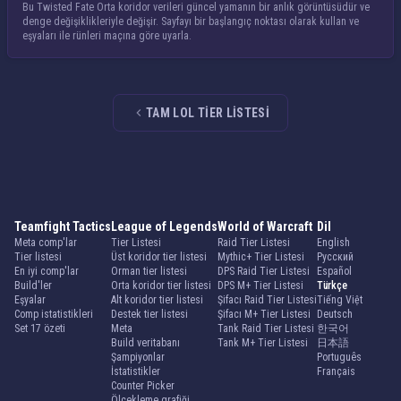
Bu Twisted Fate Orta koridor verileri güncel yamanın bir anlık görüntüsüdür ve
denge değişiklikleriyle değişir. Sayfayı bir başlangıç noktası olarak kullan ve
eşyaları ile rünleri maçına göre uyarla.
TAM LOL TIER LISTESI
Teamfight Tactics
League of Legends
World of Warcraft
Dil
Meta comp'lar
Tier Listesi
Raid Tier Listesi
English
Tier listesi
Üst koridor tier listesi
Mythic+ Tier Listesi
Русский
En iyi comp'lar
Orman tier listesi
DPS Raid Tier Listesi
Español
Build'ler
Orta koridor tier listesi
DPS M+ Tier Listesi
Türkçe
Eşyalar
Alt koridor tier listesi
Şifacı Raid Tier Listesi
Tiếng Việt
Comp istatistikleri
Destek tier listesi
Şifacı M+ Tier Listesi
Deutsch
Set 17 özeti
Meta
Tank Raid Tier Listesi
한국어
Build veritabanı
Tank M+ Tier Listesi
日本語
Şampiyonlar
Português
İstatistikler
Français
Counter Picker
Ölçekleme grafiği