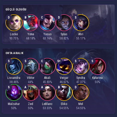
GÜÇLÜ OLDUĞU
D
B
C
D
S
Locke
Yone
Yasuo
Sylas
Ahri
93.75%
68.18%
63.16%
58.82%
55.17%
ORTA ARALIK
S
S
C
S+
S
S
Lissandra
Viktor
Akali
Veigar
Syndra
Katarina
38.46%
44%
45.83%
46.67%
47.37%
50%
S
A
A
B
D
Malzahar
Zed
LeBlanc
Ekko
Mel
50%
50%
53.33%
54.55%
54.55%