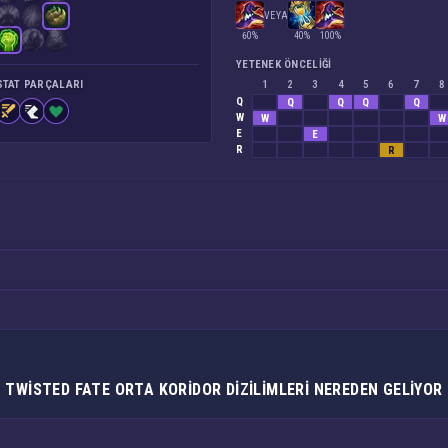
VEYA
60%
40%
100%
YETENEK ÖNCELIĞI
STAT PARÇALARI
1
2
3
4
5
6
7
8
Q
Q
Q
Q
Q
W
W
W
E
E
R
R
TWISTED FATE ORTA KORIDOR DIZILIMLERI NEREDEN GELIYOR