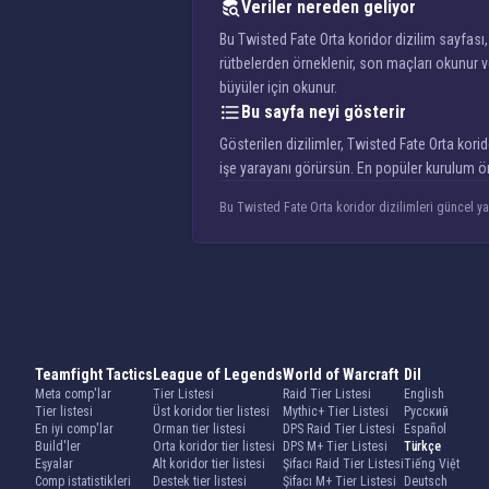
Veriler nereden geliyor
Bu Twisted Fate Orta koridor dizilim sayfası
rütbelerden örneklenir, son maçları okunur v
büyüler için okunur.
Bu sayfa neyi gösterir
Gösterilen dizilimler, Twisted Fate Orta korid
işe yarayanı görürsün. En popüler kurulum ön
Bu Twisted Fate Orta koridor dizilimleri güncel ya
Teamfight Tactics
League of Legends
World of Warcraft
Dil
Meta comp'lar
Tier Listesi
Raid Tier Listesi
English
Tier listesi
Üst koridor tier listesi
Mythic+ Tier Listesi
Русский
En iyi comp'lar
Orman tier listesi
DPS Raid Tier Listesi
Español
Build'ler
Orta koridor tier listesi
DPS M+ Tier Listesi
Türkçe
Eşyalar
Alt koridor tier listesi
Şifacı Raid Tier Listesi
Tiếng Việt
Comp istatistikleri
Destek tier listesi
Şifacı M+ Tier Listesi
Deutsch