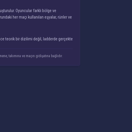
şturulur. Oyuncular farklı bölge ve
ndaki her maçı kullanılan eşyalar, rünler ve
ce teorik bir dizilimi değil, ladderde gerçekte
mene, takımına ve maçın gidişatına bağlıdır.