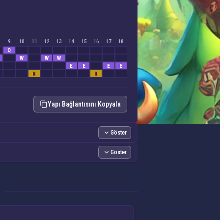
9
10
11
12
13
14
15
16
17
18
Q
W
W
W
E
E
E
E
R
R
Yapı Bağlantısını Kopyala
Göster
Göster