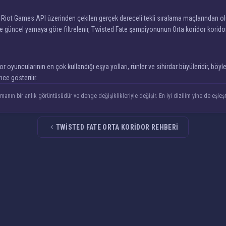
, Riot Games API üzerinden çekilen gerçek dereceli tekli sıralama maçlarından olu
e güncel yamaya göre filtrelenir, Twisted Fate şampiyonunun Orta koridor koridoru
or oyuncularının en çok kullandığı eşya yolları, rünler ve sihirdar büyüleridir, böyle
ce gösterilir.
manın bir anlık görüntüsüdür ve denge değişiklikleriyle değişir. En iyi dizilim yine de eşleş
TWISTED FATE ORTA KORIDOR REHBERI