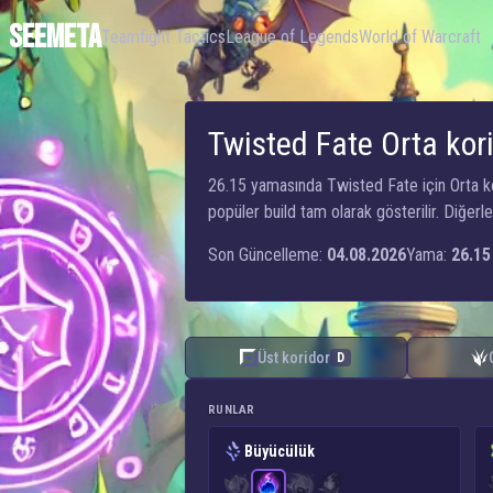
SEEMETA
Teamfight Tactics
League of Legends
World of Warcraft
Twisted Fate Orta kori
26.15 yamasında Twisted Fate için Orta kor
popüler build tam olarak gösterilir. Diğerleri
Son Güncelleme:
04.08.2026
Yama:
26.15
Üst koridor
D
RUNLAR
Büyücülük