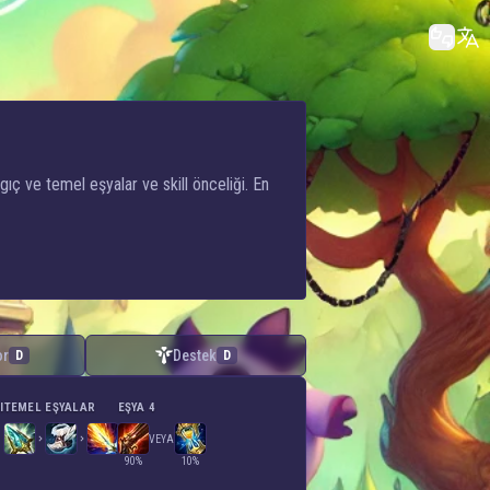
ıç ve temel eşyalar ve skill önceliği. En
or
Destek
D
D
I
TEMEL EŞYALAR
EŞYA 4
VEYA
90%
10%