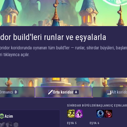
dor build'leri runlar ve eşyalarla
idor koridorunda oynanan tüm build’ler — runlar, sihirdar büyüleri, başlang
 tıklayınca açılır.
Ormancı
Orta koridor
Alt korid
D
A
SIHIRDAR BÜYÜLERI
BAŞLANGIÇ EŞYALAR
Azim
EŞYA 5
EŞYA 6