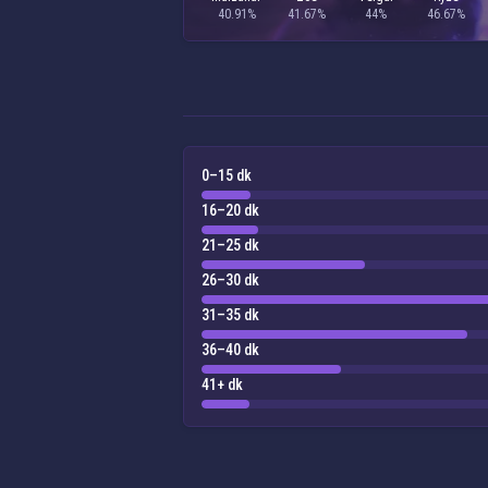
40.91%
41.67%
44%
46.67%
0–15 dk
16–20 dk
21–25 dk
26–30 dk
31–35 dk
36–40 dk
41+ dk