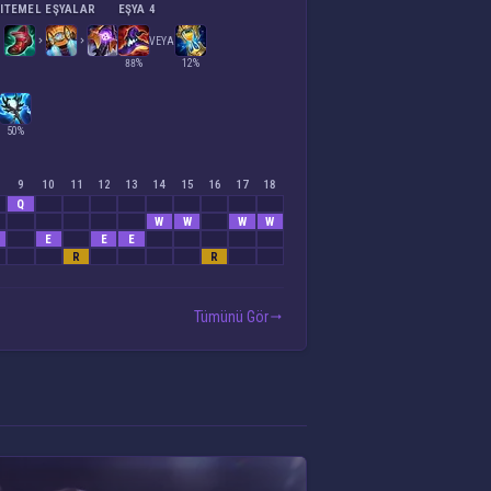
I
TEMEL EŞYALAR
EŞYA 4
VEYA
88%
12%
50%
9
10
11
12
13
14
15
16
17
18
Q
W
W
W
W
E
E
E
R
R
Tümünü Gör