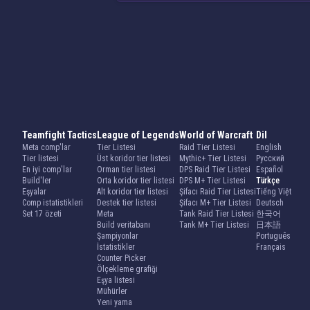
Teamfight Tactics
League of Legends
World of Warcraft
Dil
Meta comp'lar
Tier Listesi
Raid Tier Listesi
English
Tier listesi
Üst koridor tier listesi
Mythic+ Tier Listesi
Русский
En iyi comp'lar
Orman tier listesi
DPS Raid Tier Listesi
Español
Build'ler
Orta koridor tier listesi
DPS M+ Tier Listesi
Türkçe
Eşyalar
Alt koridor tier listesi
Şifacı Raid Tier Listesi
Tiếng Việt
Comp istatistikleri
Destek tier listesi
Şifacı M+ Tier Listesi
Deutsch
Set 17 özeti
Meta
Tank Raid Tier Listesi
한국어
Build veritabanı
Tank M+ Tier Listesi
日本語
Şampiyonlar
Português
İstatistikler
Français
Counter Picker
Ölçekleme grafiği
Eşya listesi
Mühürler
Yeni yama