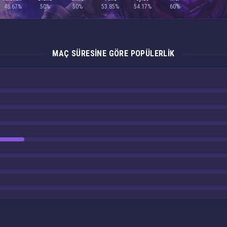
46.67%
50%
50%
53.85%
54.17%
60%
MAÇ SÜRESINE GÖRE POPÜLERLIK