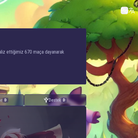
naliz ettiğimiz 670 maça dayanarak
or
Destek
D
D