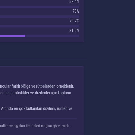
58.4%
70%
70.7%
81.5%
cular farklı bölge ve rütbelerden örneklenir,
n istatistikler ve dizilimler için toplanır.
ltında en çok kullanılan dizilimi, rünleri ve
ullan ve eşyaları ile rünleri maçına göre uyarla.