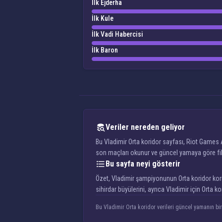
İlk Ejderha
İlk Kule
İlk Vadi Habercisi
İlk Baron
Veriler nereden geliyor
Bu Vladimir Orta koridor sayfası, Riot Games A
son maçları okunur ve güncel yamaya göre filtr
Bu sayfa neyi gösterir
Özet, Vladimir şampiyonunun Orta koridor korido
sihirdar büyülerini, ayrıca Vladimir için Orta 
Bu Vladimir Orta koridor verileri güncel yamanın bir 