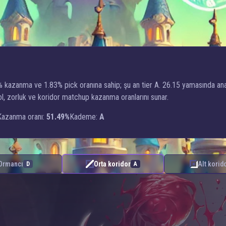
49% kazanma ve 1.83% pick oranına sahip; şu an tier A. 26.15 yamasında a
rol, zorluk ve koridor matchup kazanma oranlarını sunar.
Kazanma oranı:
51.49%
Kademe:
A
Ormancı
Orta koridor
Alt korid
D
A