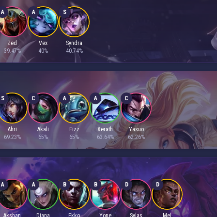
A
A
S
Zed
Vex
Syndra
39.47%
40%
40.74%
S
C
A
A
C
Ahri
Akali
Fizz
Xerath
Yasuo
69.23%
65%
65%
63.64%
62.26%
A
A
B
B
D
D
Akshan
Diana
Ekko
Yone
Sylas
Mel