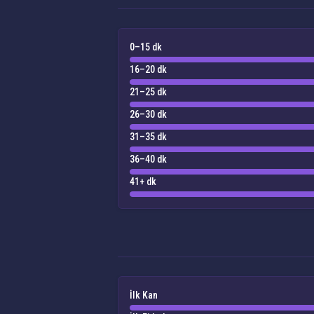
0–15 dk
16–20 dk
21–25 dk
26–30 dk
31–35 dk
36–40 dk
41+ dk
İlk Kan