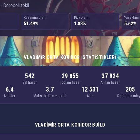
· Dereceli tekli
Kazanma oranı
Pick oranı
Yasaklanm
51.49%
1.83%
5.62%
VLADIMIR ORTA KORIDOR ISTATISTIKLERI
542
29 855
37 924
Saf hasar
Toplam hasar
Alınan hasar
6.4
3.7
12 531
205
Asistler
Maks. öldürme serisi
Altın
Öldürülen min
VLADIMIR ORTA KORIDOR BUILD