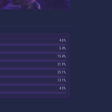
4.6%
5.4%
15.4%
31.9%
25.1%
13.1%
4.5%