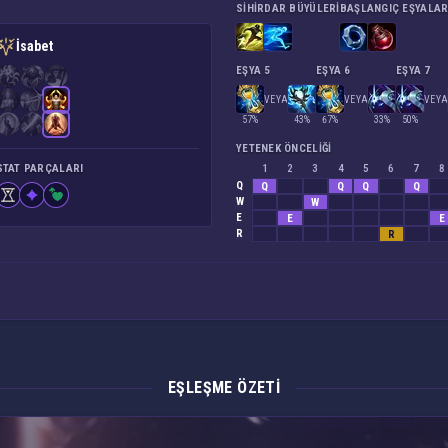
SIHIRDAR BÜYÜLERI
BAŞLANGIÇ EŞYALAR
İsabet
EŞYA 5
EŞYA 6
EŞYA 7
VEYA
VEYA
VEYA
57%
43%
67%
33%
50%
YETENEK ÖNCELIĞI
STAT PARÇALARI
1
2
3
4
5
6
7
8
Q
Q
Q
Q
Q
W
W
E
E
E
R
R
EŞLEŞME ÖZETI