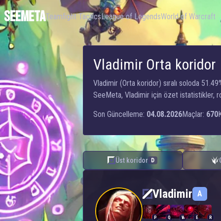
SEEMETA
Teamfight Tactics
League of Legends
World of Warcraft
Vladimir Orta koridor
Vladimir (Orta koridor) sıralı soloda 51.
SeeMeta, Vladimir için özet istatistikler, 
Son Güncelleme:
04.08.2026
Maçlar:
670
Üst koridor
D
Vladimir — Orta koridor
Vladimir
A
P
Q
W
E
R