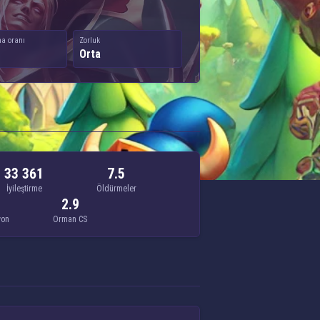
a oranı
Zorluk
Orta
33 361
7.5
İyileştirme
Öldürmeler
2.9
yon
Orman CS