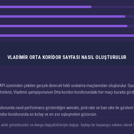
VLADIMIR ORTA KORIDOR SAYFASI NASIL OLUŞTURULUR
PI üzerinden çekilen gerçek dereceli tekli sıralama maçlarından oluşturulur. Oyun
elenir, Vladimir şampiyonunun Orta koridor koridorundaki her maçı burada gösterile
runda nasıl performans gösterdiğini winrate, pick rate ve ban rate ile gösterir. A
koridor koridorunda en kolay ve en zor eşleşmeleri görürsün.
anlık görüntüsüdür ve denge değişiklikleriyle değişir. Sayfayı bir başlangıç noktası olarak k