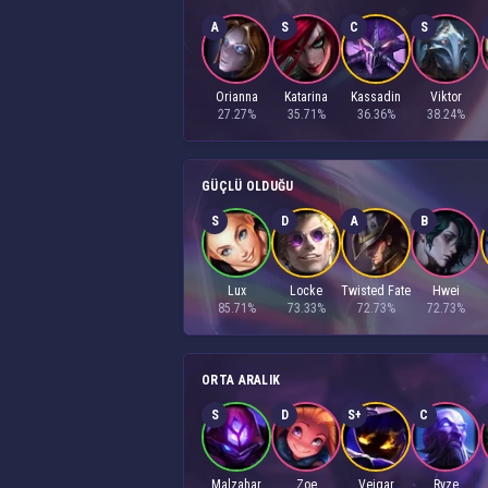
A
S
C
S
Orianna
Katarina
Kassadin
Viktor
27.27%
35.71%
36.36%
38.24%
GÜÇLÜ OLDUĞU
S
D
A
B
Lux
Locke
Twisted Fate
Hwei
85.71%
73.33%
72.73%
72.73%
ORTA ARALIK
S
D
S+
C
Malzahar
Zoe
Veigar
Ryze